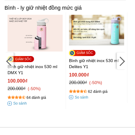
Bình - ly giữ nhiệt đồng mức giá
Bình giữ nhiệt inox 530 ml
Delites Y1
Bình giữ nhiệt inox 530 ml
Bì
DMX Y1
De
100.000₫
100.000₫
1
200.000₫
-50%
200.000₫
25
-50%
62 đánh giá
64 đánh giá