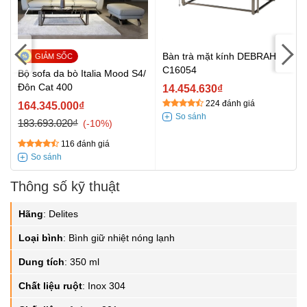
Bàn trà mặt kính DEBRAH
C16054
Bộ sofa da bò Italia Mood S4/
Đôn Cat 400
14.454.630₫
224 đánh giá
164.345.000₫
183.693.020₫
-10%
116 đánh giá
Thông số kỹ thuật
Hãng
:
Delites
Loại bình
:
Bình giữ nhiệt nóng lạnh
Dung tích
:
350 ml
Chất liệu ruột
:
Inox 304