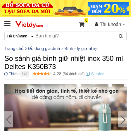
0
Tài khoản
Hồ Chí Minh
Trang chủ
Đồ dùng gia đình
Bình - ly giữ nhiệt
So sánh giá bình giữ nhiệt inox 350 ml
Delites K350B73
4.28
Thích
(
54
đánh giá)
547
●