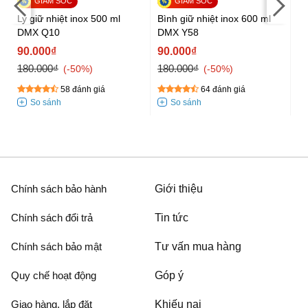
Ly giữ nhiệt inox 500 ml
Bình giữ nhiệt inox 600 ml
Bì
DMX Q10
DMX Y58
D
tr
90.000₫
90.000₫
9
180.000₫
180.000₫
18
-50%
-50%
58 đánh giá
64 đánh giá
Chính sách bảo hành
Giới thiệu
Chính sách đổi trả
Tin tức
Chính sách bảo mật
Tư vấn mua hàng
Quy chế hoạt động
Góp ý
Giao hàng, lắp đặt
Khiếu nại