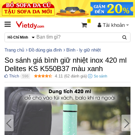
0
Tài khoản
Hồ Chí Minh
Trang chủ
Đồ dùng gia đình
Bình - ly giữ nhiệt
So sánh giá bình giữ nhiệt inox 420 ml
Delites KS K550B37 màu xanh
4.11
Thích
(
62
đánh giá)
596
●