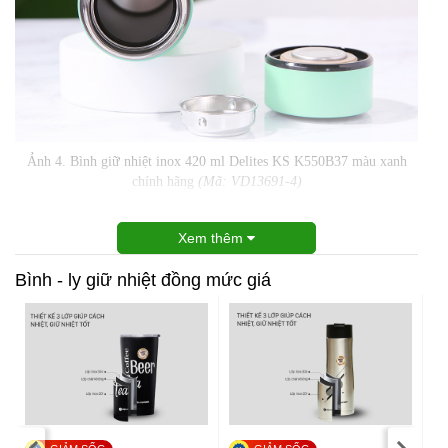
Ảnh 4. Bình giữ nhiệt inox 420 ml Delites KS K550B37 màu xanh
chính hãng
(Mã: VD13691-4)
Xem thêm
Bình - ly giữ nhiệt đồng mức giá