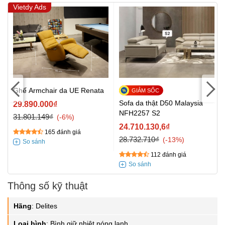
Vietdy Ads
Ghế Armchair da UE Renata
Sofa da thật D50 Malaysia
29.890.000₫
NFH2257 S2
31.801.149₫
-6%
24.710.130,6₫
165 đánh giá
28.732.710₫
-13%
112 đánh giá
Thông số kỹ thuật
Hãng
:
Delites
Loại bình
:
Bình giữ nhiệt nóng lạnh