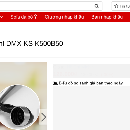
Tin t
Sofa da bò Ý
Giường nhập khẩu
Bàn nhập khẩu
0 ml DMX KS K500B50
Hồ Chí Minh
126.000₫
180.000₫
-30%
Biểu đồ so sánh giá bán theo ngày