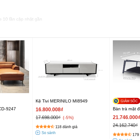
e 10 lần cập nhật gần
Kệ Tivi MERINILO MI8949
CD-9247
Bàn trà mặt
16.800.008₫
17.698.000₫
21.746.000
-5%
24.162.740₫
118 đánh giá
179 