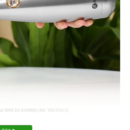
00 ml DMX KS K500B50
(Mã: VD13714-3)
 thêm