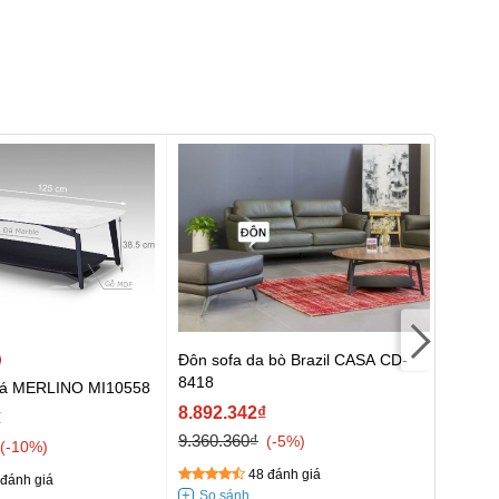
Đôn sofa da bò Brazil CASA CD-
Sofa 
8418
 đá MERLINO MI10558
27.57
8.892.342₫
₫
29.35
9.360.360₫
-5%
-10%
48 đánh giá
đánh giá