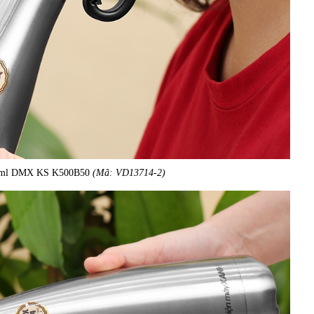
00 ml DMX KS K500B50
(Mã: VD13714-2)