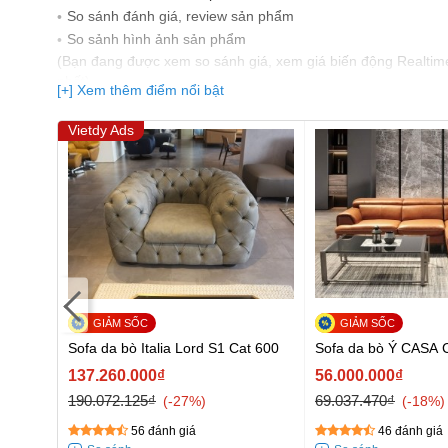
So sánh đánh giá, review sản phẩm
So sảnh hình ảnh sản phẩm
(Bạn đang được xem so sánh giá, xem giá biến động Realtim
nhất)
[+] Xem thêm điểm nổi bật
Vietdy Ads
at 400
Sofa da bò Italia Lord S1 Cat 600
Sofa da bò Ý CASA 
137.260.000₫
56.000.000₫
190.072.125₫
69.037.470₫
-27%
-18%
56 đánh giá
46 đánh giá