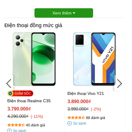
Xem thêm
Điện thoại đồng mức giá
Điện thoại Vivo Y21
Đi
1
Điện thoại Realme C35
3.890.000₫
3
3.790.000₫
3.990.000₫
-2%
4.290.000₫
-11%
88 đánh giá
40 đánh giá