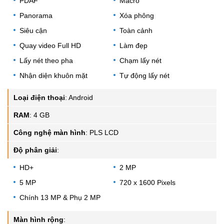
PDAF
Macro
Panorama
Xóa phông
Siêu cận
Toàn cảnh
Quay video Full HD
Làm đẹp
Lấy nét theo pha
Chạm lấy nét
Nhận diện khuôn mặt
Tự động lấy nét
Loại điện thoại
:
Android
RAM
:
4 GB
Công nghệ màn hình
:
PLS LCD
Độ phân giải
:
HD+
2 MP
5 MP
720 x 1600 Pixels
Chính 13 MP & Phụ 2 MP
Màn hình rộng
: