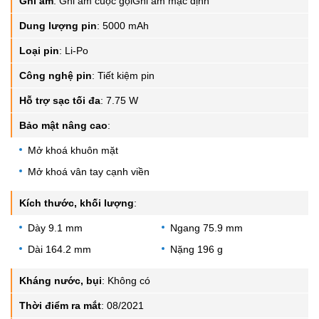
Ghi âm
:
Ghi âm cuộc gọiGhi âm mặc định
Dung lượng pin
:
5000 mAh
Loại pin
:
Li-Po
Công nghệ pin
:
Tiết kiệm pin
Hỗ trợ sạc tối đa
:
7.75 W
Bảo mật nâng cao
:
Mở khoá khuôn mặt
Mở khoá vân tay cạnh viền
Kích thước, khối lượng
:
Dày 9.1 mm
Ngang 75.9 mm
Dài 164.2 mm
Nặng 196 g
Kháng nước, bụi
:
Không có
Thời điểm ra mắt
:
08/2021