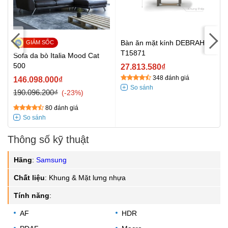
Bàn ăn mặt kính DEBRAH
T15871
Sofa da bò Italia Mood Cat
500
27.813.580₫
348 đánh giá
146.098.000₫
190.096.200₫
-23%
80 đánh giá
Thông số kỹ thuật
Hãng
:
Samsung
Chất liệu
:
Khung & Mặt lưng nhựa
Tính năng
:
AF
HDR