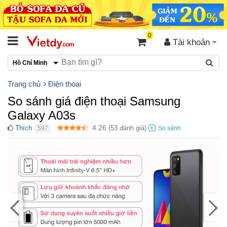
0
Tài khoản
Hồ Chí Minh
Trang chủ
Điện thoại
So sánh giá điện thoại Samsung
Galaxy A03s
4.26
Thích
(
53
đánh giá)
597
●