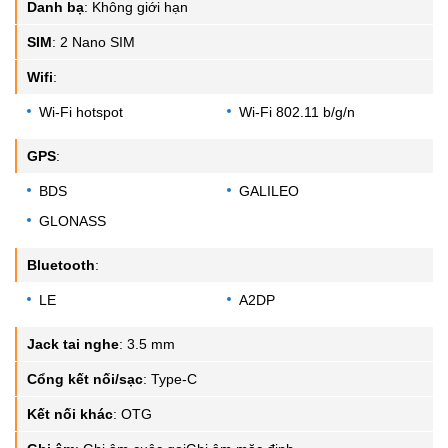
Danh bạ
:
Không giới hạn
SIM
:
2 Nano SIM
Wifi
:
Wi-Fi hotspot
Wi-Fi 802.11 b/g/n
GPS
:
BDS
GALILEO
GLONASS
Bluetooth
:
LE
A2DP
Jack tai nghe
:
3.5 mm
Cổng kết nối/sạc
:
Type-C
Kết nối khác
:
OTG