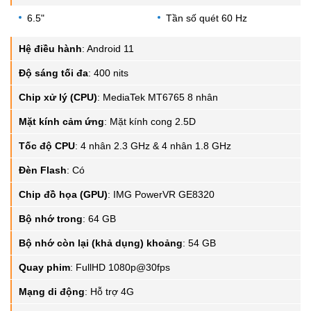
6.5"
Tần số quét 60 Hz
Hệ điều hành
:
Android 11
Độ sáng tối đa
:
400 nits
Chip xử lý (CPU)
:
MediaTek MT6765 8 nhân
Mặt kính cảm ứng
:
Mặt kính cong 2.5D
Tốc độ CPU
:
4 nhân 2.3 GHz & 4 nhân 1.8 GHz
Đèn Flash
:
Có
Chip đồ họa (GPU)
:
IMG PowerVR GE8320
Bộ nhớ trong
:
64 GB
Bộ nhớ còn lại (khả dụng) khoảng
:
54 GB
Quay phim
:
FullHD 1080p@30fps
Mạng di động
:
Hỗ trợ 4G