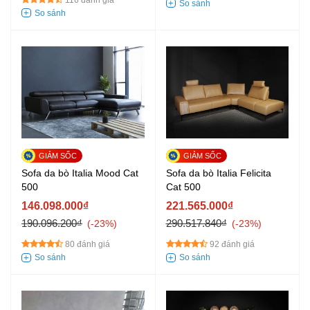
116 đánh giá
Sofa da bò Italia Mood Cat
Sofa da bò Italia Felicita
500
Cat 500
146.098.000₫
221.565.000₫
190.096.200₫
290.517.840₫
-23%
-23%
80 đánh giá
92 đánh giá