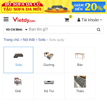
0
Tài khoản
Hồ Chí Minh
Trang chủ
Nội thất
Sofa
Sofa quây
Sofa
Giường
Bàn
Ghế
Kệ Tivi
Thảm