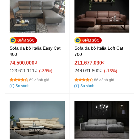
Sofa da bò Italia Easy Cat
Sofa da bò Italia Loft Cat
400
700
74.500.000₫
211.677.030₫
123.611.111₫
249.031.800₫
-39%
-15%
69 đánh giá
86 đánh giá