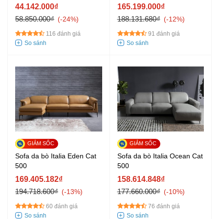
44.142.000₫
165.199.000₫
58.850.000₫
188.131.680₫
-24%
-12%
116 đánh giá
91 đánh giá
Sofa da bò Italia Eden Cat
Sofa da bò Italia Ocean Cat
500
500
169.405.182₫
158.614.848₫
194.718.600₫
177.660.000₫
-13%
-10%
60 đánh giá
76 đánh giá