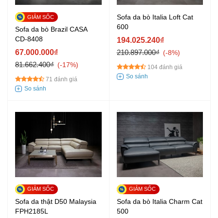
Sofa da bò Italia Loft Cat
600
Sofa da bò Brazil CASA
CD-8408
194.025.240₫
67.000.000₫
210.897.000₫
-8%
81.662.400₫
-17%
104 đánh giá
71 đánh giá
Sofa da thật D50 Malaysia
Sofa da bò Italia Charm Cat
FPH2185L
500