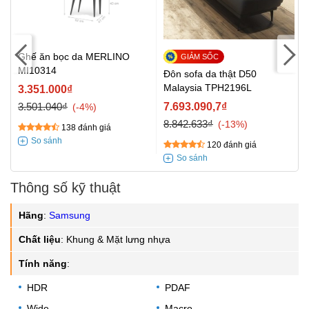
Ghế ăn bọc da MERLINO
MI10314
Đôn sofa da thật D50
Malaysia TPH2196L
3.351.000₫
3.501.040₫
7.693.090,7₫
-4%
8.842.633₫
-13%
138 đánh giá
120 đánh giá
Thông số kỹ thuật
Hãng
:
Samsung
Chất liệu
:
Khung & Mặt lưng nhựa
Tính năng
:
HDR
PDAF
Wide
Macro