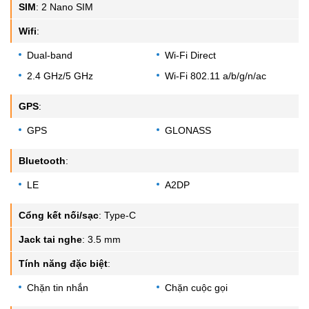
SIM
:
2 Nano SIM
Wifi
:
Dual-band
Wi-Fi Direct
2.4 GHz/5 GHz
Wi-Fi 802.11 a/b/g/n/ac
GPS
:
GPS
GLONASS
Bluetooth
:
LE
A2DP
Cổng kết nối/sạc
:
Type-C
Jack tai nghe
:
3.5 mm
Tính năng đặc biệt
:
Chặn tin nhắn
Chặn cuộc gọi