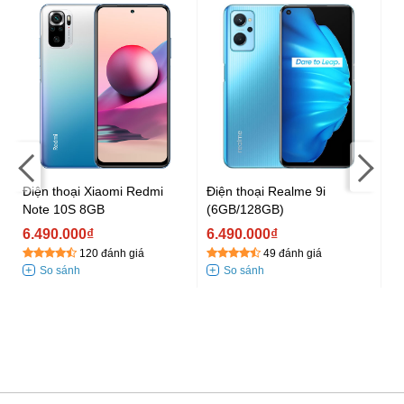
Điện thoại Xiaomi Redmi
Điện thoại Realme 9i
Đi
Note 10S 8GB
(6GB/128GB)
No
6.490.000₫
6.490.000₫
6
120 đánh giá
49 đánh giá