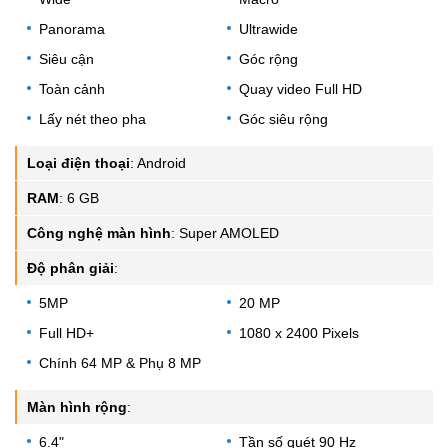
Panorama
Ultrawide
Siêu cận
Góc rộng
Toàn cảnh
Quay video Full HD
Lấy nét theo pha
Góc siêu rộng
Loại điện thoại
:
Android
RAM
:
6 GB
Công nghệ màn hình
:
Super AMOLED
Độ phân giải
:
5MP
20 MP
Full HD+
1080 x 2400 Pixels
Chính 64 MP & Phụ 8 MP
Màn hình rộng
:
6.4"
Tần số quét 90 Hz