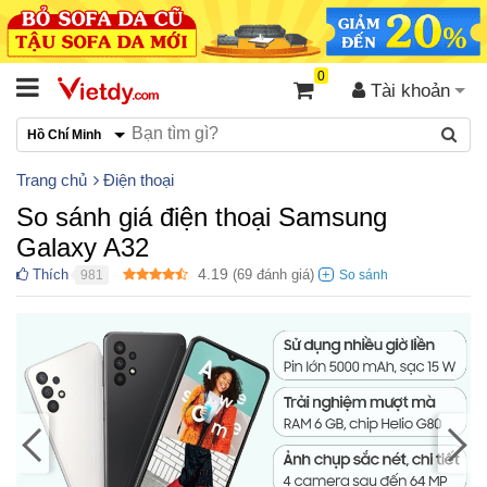
0
Tài khoản
Hồ Chí Minh
Trang chủ
Điện thoại
So sánh giá điện thoại Samsung
Galaxy A32
4.19
Thích
(
69
đánh giá)
981
●