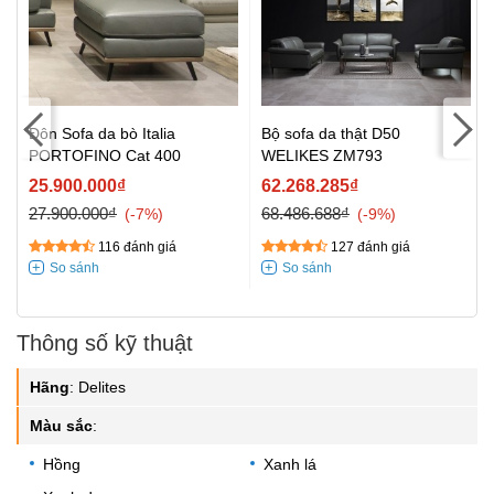
Đôn Sofa da bò Italia
Bộ sofa da thật D50
PORTOFINO Cat 400
WELIKES ZM793
25.900.000₫
62.268.285₫
27.900.000₫
68.486.688₫
-7%
-9%
116 đánh giá
127 đánh giá
Thông số kỹ thuật
Hãng
:
Delites
Màu sắc
:
Hồng
Xanh lá