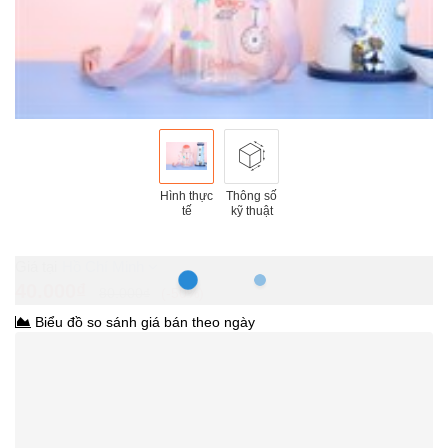
Hình thực
Thông số
tế
kỹ thuật
Hồ Chí Minh
40.000₫
80.000₫
-50%
Biểu đồ so sánh giá bán theo ngày