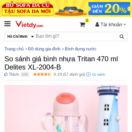
0
Tài khoản
Hồ Chí Minh
Trang chủ
Đồ dùng gia đình
Bình đựng nước
So sánh giá bình nhựa Tritan 470 ml
Delites XL-2004-B
4.19
Thích
(
57
đánh giá)
688
●