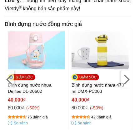
Lưu ý:
Thông tin trên đây mang tính chất tham khảo,
®
Vietdy
không bán sản phẩm này!
Bình đựng nước đồng mức giá
Bình đựng nước nhựa
Bình đựng nước nhựa 470
Bì
Delites DL-20602
ml DMX-PC003
50
x
40.000₫
40.000₫
4
80.000₫
80.000₫
80
-50%
-50%
76 đánh giá
42 đánh giá