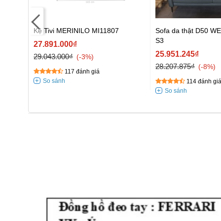
Kệ Tivi MERINILO MI11807
Sofa da thật D50 W
S3
 S4/Đôn
27.891.000₫
25.951.245₫
29.043.000₫
-3%
28.207.875₫
-8%
117 đánh giá
114 đánh gi