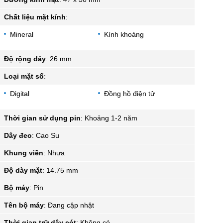
Chất liệu mặt kính
:
Mineral
Kính khoáng
Độ rộng dây
:
26 mm
Loại mặt số
:
Digital
Đồng hồ điện tử
Thời gian sử dụng pin
:
Khoảng 1-2 năm
Dây đeo
:
Cao Su
Khung viền
:
Nhựa
Độ dày mặt
:
14.75 mm
Bộ máy
:
Pin
Tên bộ máy
:
Đang cập nhật
Thời gian trữ dây cót
:
Không có