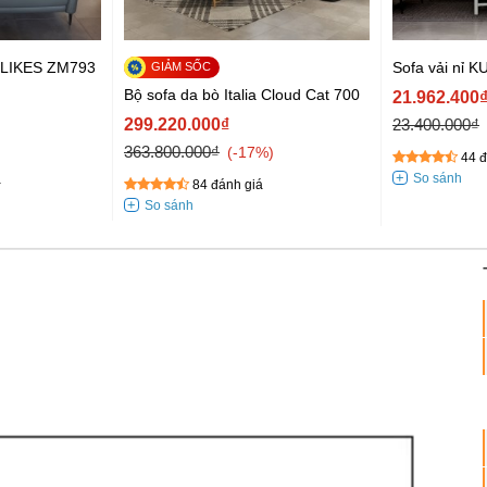
ELIKES ZM793
Sofa vải nỉ 
Bộ sofa da bò Italia Cloud Cat 700
21.962.400
299.220.000₫
23.400.000₫
363.800.000₫
-17%
44 đ
á
84 đánh giá