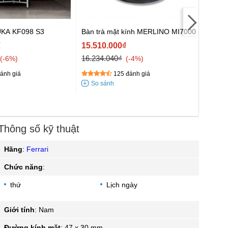
KUKA KF098 S3
Bàn trà mặt kính MERLINO MI7000
Sofa d
₫
15.510.000₫
FPH2
16.234.040₫
-6%
-4%
44.14
ánh giá
125 đánh giá
58.85
Thông số kỹ thuật
Hãng
:
Ferrari
Chức năng
:
thứ
Lịch ngày
Giới tính
:
Nam
Đường kính mặt
:
47 x 30 mm