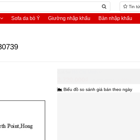
Tin t
Sofa da bò Ý
Giường nhập khẩu
Bàn nhập khẩu
830739
Hồ Chí Minh
2.720.000₫
3.400.000₫
-20%
Biểu đồ so sánh giá bán theo ngày