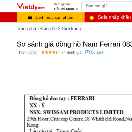
Hồ Chí Minh
Sofa nhập khẩu
Danh mục sản phẩm
Trang chủ
Đồng hồ
Thời trang
So sánh giá đồng hồ Nam Ferrari 0
Thích
74
đánh giá
545
●