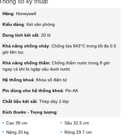
Thông số kỹ thuật
Hãng
:
Honeywell
Kiểu dáng
:
Két văn phòng
Dung tích két sắt
:
20 lít
Khả năng chống cháy
:
Chống lửa 843°C trong tối đa 0.5
giờ liên tục
Khả năng chống thấm
:
Chống thấm nước trong 8 giờ
ngay cả khi bị ngập sâu dưới nước
Hệ thống khoá
:
Khóa số điện tử
Pin dùng cho hệ thống khoá
:
Pin AA
Chất liệu két sắt
:
Thép dày 2 lớp
Kích thước - Trọng lượng
:
Cao 39 cm
Sâu 32.5 cm
Nặng 20 kg
Rộng 29.7 cm