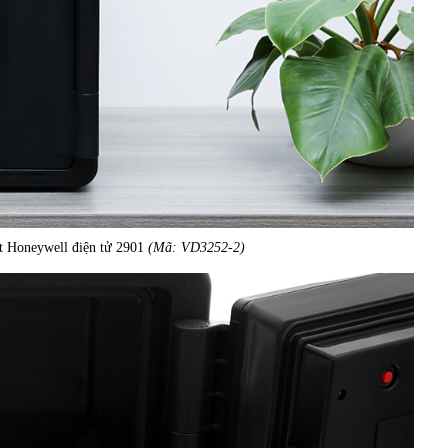
lít Honeywell điện tử 2901
(Mã: VD3252-2)