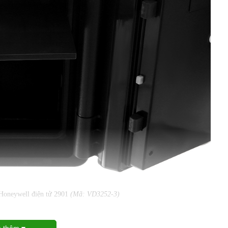
 Honeywell điện tử 2901
(Mã: VD3252-3)