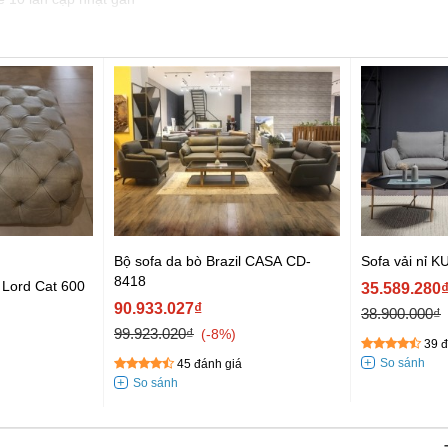
Bộ sofa da bò Brazil CASA CD-
Sofa vải nỉ 
8418
a Lord Cat 600
35.589.280
90.933.027₫
38.900.000₫
99.923.020₫
-8%
39 đ
45 đánh giá