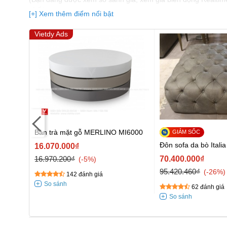
nhất)
[+] Xem thêm điểm nổi bật
Vietdy Ads
10364
Bàn trà mặt gỗ MERLINO MI6000
Đôn sofa da bò Itali
16.070.000₫
16.970.200₫
70.400.000₫
-5%
95.420.460₫
-26%
142 đánh giá
62 đánh giá