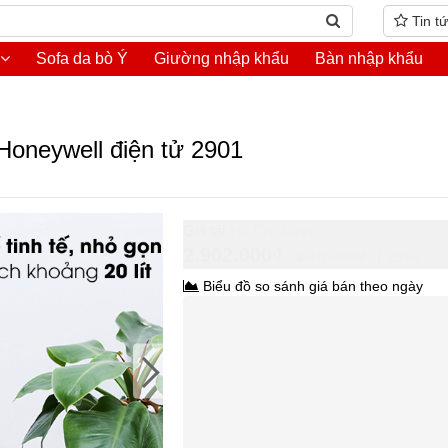
Tin t
Sofa da bò Ý
Giường nhập khẩu
Bàn nhập khẩu
 Honeywell điện tử 2901
Hồ Chí Minh
2.902.000₫
3.870.000₫
-25%
Biểu đồ so sánh giá bán theo ngày