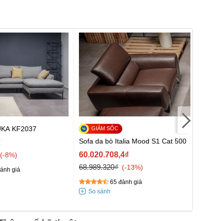
KUKA KF2037
Bàn t
Sofa da bò Italia Mood S1 Cat 500
₫
15.57
60.020.708,4₫
-8%
68.989.320₫
-13%
ánh giá
65 đánh giá