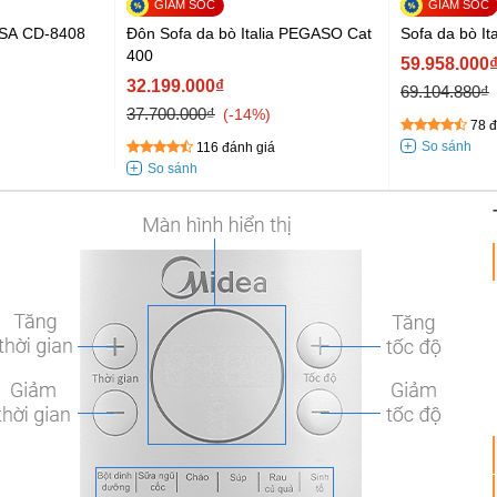
ASA CD-8408
Đôn Sofa da bò Italia PEGASO Cat
Sofa da bò It
400
59.958.000
32.199.000₫
69.104.880₫
37.700.000₫
-14%
78 đ
116 đánh giá