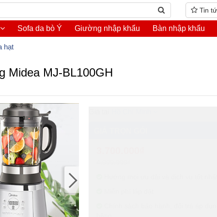
Tin t
Sofa da bò Ý
Giường nhập khẩu
Bàn nhập khẩu
 hạt
ăng Midea MJ-BL100GH
Hồ Chí Minh
GIÁ TRỌN GÓI
3.700.000₫
4.000.000₫
Hưởng mọi ưu đãi và dịch vụ tốt nhấ
Miễn phí lắp đặt
Chính sách bảo hành, đổi trả áp dụn
hãng.