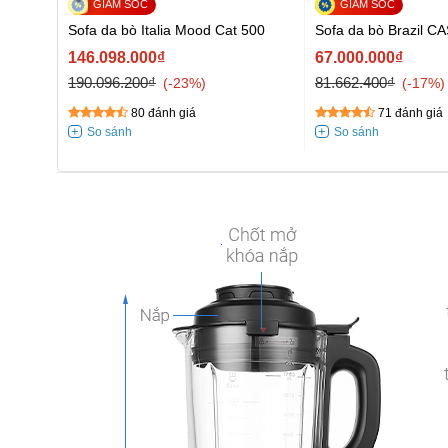
-9237A
Sofa da bò Italia Mood Cat 500
Sofa da bò Brazil C
146.098.000₫
67.000.000₫
190.096.200₫
81.662.400₫
-23%
-17%
80 đánh giá
71 đánh giá