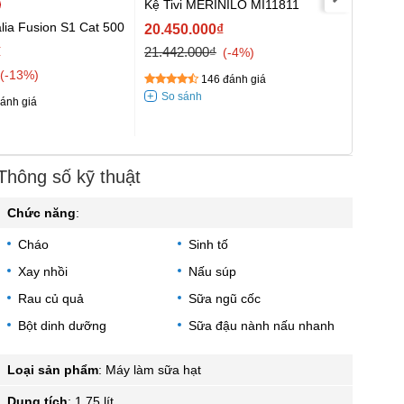
Kệ Tivi MERINILO MI11811
alia Fusion S1 Cat 500
Bộ sof
20.450.000₫
Cat 4
₫
21.442.000₫
-4%
164.3
-13%
146 đánh giá
183.6
ánh giá
Thông số kỹ thuật
Chức năng
:
Cháo
Sinh tố
Xay nhồi
Nấu súp
Rau củ quả
Sữa ngũ cốc
Bột dinh dưỡng
Sữa đậu nành nấu nhanh
Loại sản phẩm
:
Máy làm sữa hạt
Dung tích
:
1.75 lít