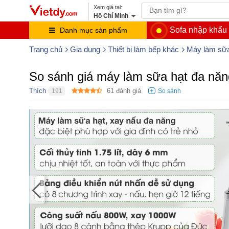
Hồ Chí Minh
Sofa nhập khẩu
Danh mục sản phẩm
Trang chủ
Gia dụng
Thiết bị làm bếp khác
Máy làm sữa
So sánh giá máy làm sữa hạt đa n
Thích
61
đánh giá
191
●