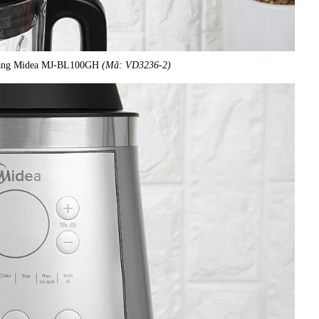
a năng Midea MJ-BL100GH
(Mã: VD3236-2)