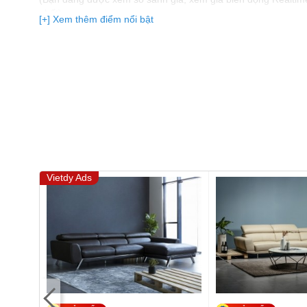
nhất)
[+] Xem thêm điểm nổi bật
Vietdy Ads