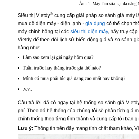
Ảnh 1. Máy làm sữa hạt đa năn
®
Siêu thị Vietdy
cung cấp giải pháp so sánh giá máy
mua đồ điện máy - điện lạnh -
gia dụng
có thể chọn th
máy chính hãng tại các
siêu thị điện máy
, hãy truy cậ
Vietdy để theo dõi lịch sử biến động giá và so sánh g
hàng như:
Làm sao xem lại giá ngày hôm qua?
Tuần trước hay tháng trước giá thế nào?
Mình có mua phải lúc giá đang cao nhất hay không?
.v.v..
Câu trả lời đã có ngay tại hệ thống so sánh giá Vietd
phí. Theo đó hệ thống của chúng tôi sẽ phân tích gi
chính thống theo từng tỉnh thành và cung cấp tới bạn g
Lưu ý:
Thông tin trên đây mang tính chất tham khảo, V