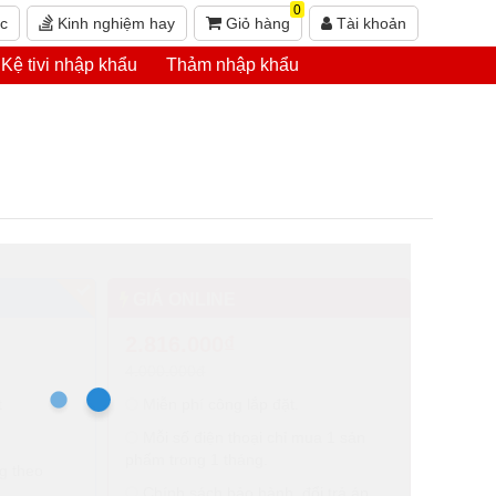
0
ức
Kinh nghiệm hay
Giỏ hàng
Tài khoản
Kệ tivi nhập khẩu
Thảm nhập khẩu
GIÁ ONLINE
2.816.000₫
4.000.000đ
t
Miễn phí công lắp đặt.
Mỗi số điện thoại chỉ mua 1 sản
phẩm trong 1 tháng.
g theo
Chính sách bảo hành, đổi trả áp