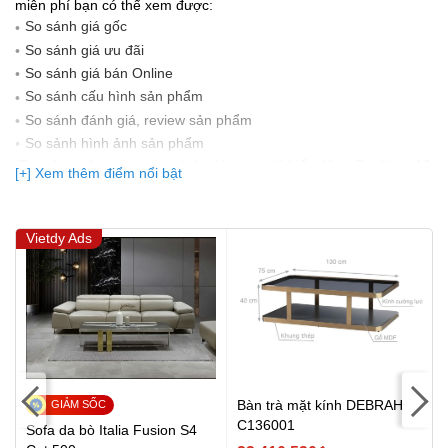
miễn phí bạn có thể xem được:
So sánh giá gốc
So sánh giá ưu đãi
So sánh giá bán Online
So sánh cấu hình sản phẩm
So sánh đánh giá, review sản phẩm
So sảnh hình ảnh sản phẩm
(Bạn đang được xem so sánh giá, xem giá biến động Realtime 10
[+] Xem thêm điểm nổi bật
lần cập nhật gần nhất)
Vietdy Ads
Bàn trà mặt kính DEBRAH
C136001
Sofa da bò Italia Fusion S4