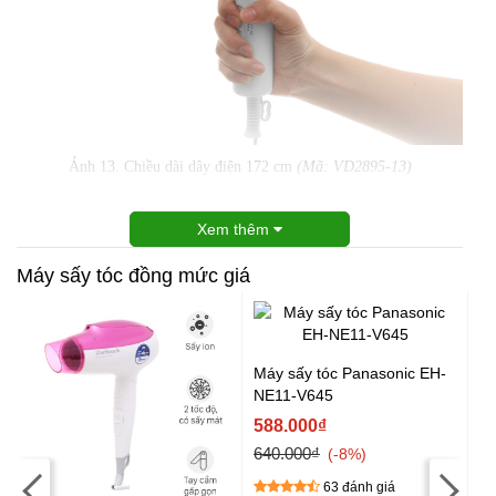
Ảnh 13. Chiều dài dây điện 172 cm
(Mã: VD2895-13)
Xem thêm
Máy sấy tóc đồng mức giá
Máy sấy tóc Panasonic EH-
Má
NE11-V645
1
Gi
588.000₫
5
640.000₫
-8%
58
63 đánh giá