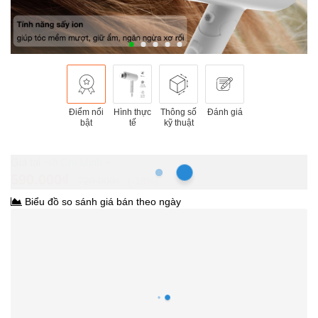
Điểm nổi
Hình thực
Thông số
Đánh giá
bật
tế
kỹ thuật
Hồ Chí Minh
590.000₫
720.000₫
-18%
Biểu đồ so sánh giá bán theo ngày