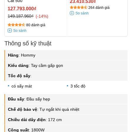
Cat 500
23.410.530₫
264 đánh giá
127.793.000₫
149.187.960₫
-14%
80 đánh giá
Thông số kỹ thuật
Hãng
:
Hommy
Kiểu dáng
:
Tay cầm gấp gọn
Tốc độ sấy
:
có sấy mát
3 tốc độ
Đầu sấy
:
Đầu sấy hẹp
Chế độ bảo vệ
:
Tự ngắt khi quá nhiệt
Chiều dài dây điện
:
172 cm
Công suất
:
1800W