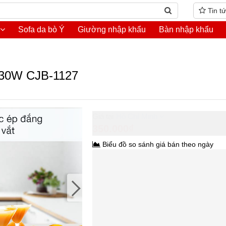
Tin t
Sofa da bò Ý
Giường nhập khẩu
Bàn nhập khẩu
e 30W CJB-1127
Hồ Chí Minh
350.000₫
Biểu đồ so sánh giá bán theo ngày