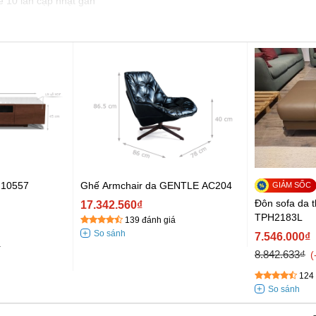
e 10 lần cập nhật gần
I10557
Ghế Armchair da GENTLE AC204
Đôn sofa da 
17.342.560₫
TPH2183L
139 đánh giá
7.546.000₫
á
8.842.633₫
124 