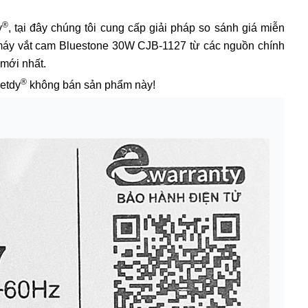
®
y
, tại đây chúng tôi cung cấp giải pháp so sánh giá miễn
á máy vắt cam Bluestone 30W CJB-1127 từ các nguồn chính
 mới nhất.
®
ietdy
không bán sản phẩm này!