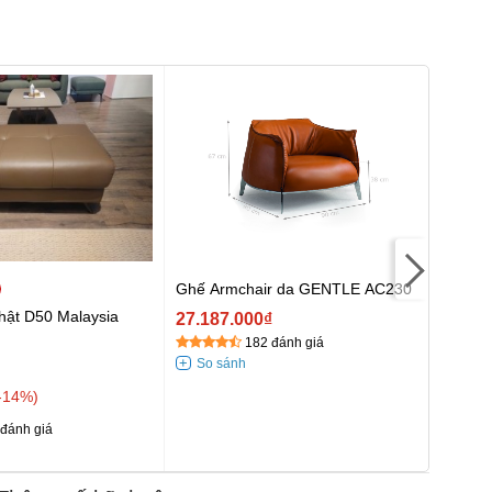
Ghế Armchair da GENTLE AC230
Bộ so
CD-92
thật D50 Malaysia
27.187.000₫
52.31
182 đánh giá
57.01
-14%
đánh giá