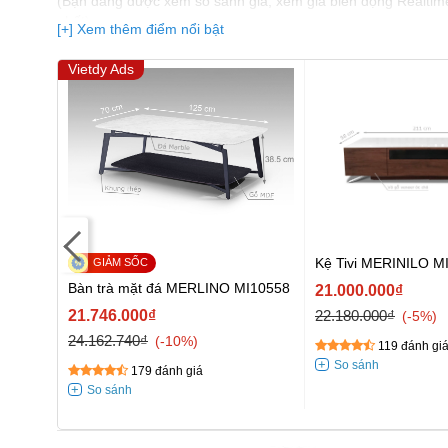
(Bạn đang được xem so sánh giá, xem giá biến động Realtim
nhất)
[+] Xem thêm điểm nổi bật
Vietdy Ads
Kệ Tivi MERINILO M
at 400
Bàn trà mặt đá MERLINO MI10558
21.000.000₫
21.746.000₫
22.180.000₫
-5%
24.162.740₫
-10%
119 đánh gi
179 đánh giá