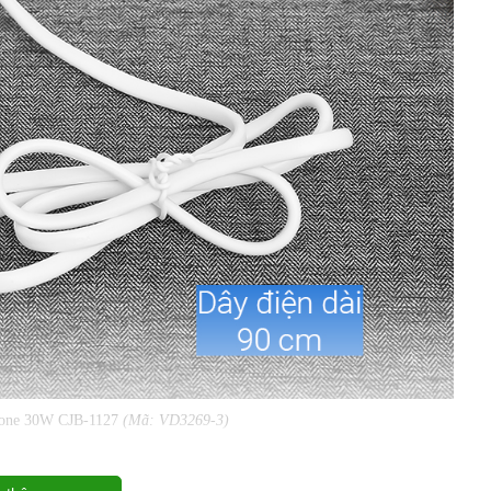
tone 30W CJB-1127
(Mã: VD3269-3)