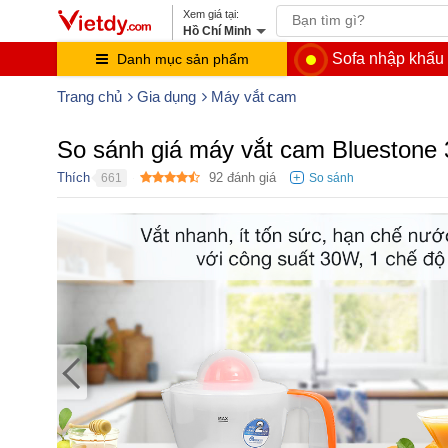
Hồ Chí Minh
Sofa nhập khẩu
Danh mục sản phẩm
Trang chủ
Gia dụng
Máy vắt cam
So sánh giá máy vắt cam Blueston
Thích
92
đánh giá
661
●