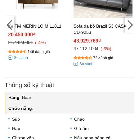
Kệ Tivi MERINILO MI11811
Sofa da bò Brazil S3 CASA
CD-9253
20.450.000₫
43.929.769₫
21.442.000₫
-4%
47.112.100₫
-6%
146 đánh giá
72 đánh giá
Thông số kỹ thuật
Hãng
:
Bear
Chức năng
:
Súp
Cháo
Hấp
Giữ ấm
Chưng yến
Nấu bong bóng cá