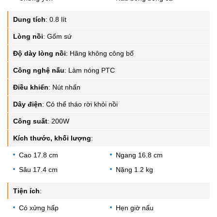
Dung tích
:
0.8 lít
Lòng nồi
:
Gốm sứ
Độ dày lòng nồi
:
Hãng không công bố
Công nghệ nấu
:
Làm nóng PTC
Điều khiển
:
Nút nhấn
Dây điện
:
Có thể tháo rời khỏi nồi
Công suất
:
200W
Kích thước, khối lượng
:
Cao 17.8 cm
Ngang 16.8 cm
Sâu 17.4 cm
Nặng 1.2 kg
Tiện ích
:
Có xửng hấp
Hẹn giờ nấu