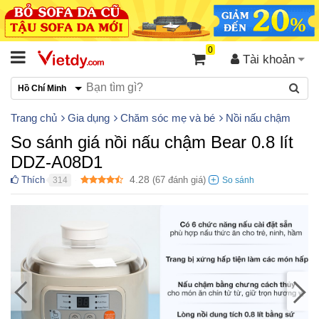
0
Tài khoản
Hồ Chí Minh
Trang chủ
Gia dụng
Chăm sóc mẹ và bé
Nồi nấu chậm
So sánh giá nồi nấu chậm Bear 0.8 lít
DDZ-A08D1
4.28
Thích
(
67
đánh giá)
314
●