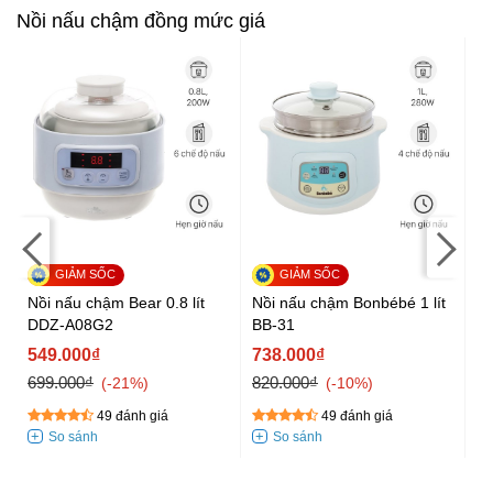
Nồi nấu chậm đồng mức giá
Nồ
B
Nồi nấu chậm Bear 0.8 lít
Nồi nấu chậm Bonbébé 1 lít
DDZ-A08G2
BB-31
7
549.000₫
738.000₫
699.000₫
820.000₫
-21%
-10%
49 đánh giá
49 đánh giá