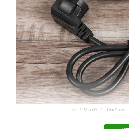
Ảnh 3. Mua nồi nấu chậm Panaso