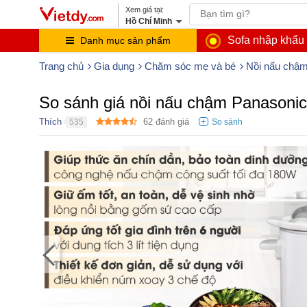
Hồ Chí Minh
Sofa nhập khẩu
Danh mục sản phẩm
Trang chủ
Gia dụng
Chăm sóc mẹ và bé
Nồi nấu chậ
So sánh giá nồi nấu chậm Panasoni
Thích
62
đánh giá
535
●