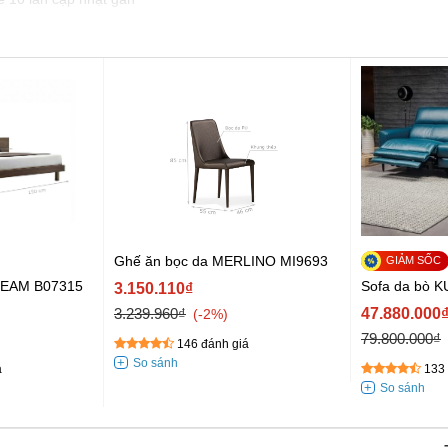
Ghế ăn bọc da MERLINO MI9693
Sofa da bò 
EAM B07315
3.150.110₫
3.239.960₫
47.880.000
-2%
79.800.000₫
146 đánh giá
133 
á