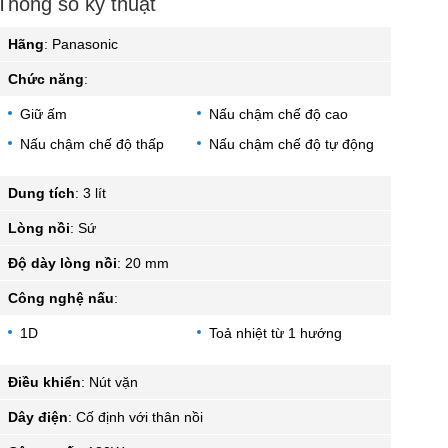
Thông số kỹ thuật
Hãng
:
Panasonic
Chức năng
:
Giữ ấm
Nấu chậm chế độ cao
Nấu chậm chế độ thấp
Nấu chậm chế độ tự động
Dung tích
:
3 lít
Lòng nồi
:
Sứ
Độ dày lòng nồi
:
20 mm
Công nghệ nấu
:
1D
Toả nhiệt từ 1 hướng
Điều khiển
:
Nút vặn
Dây điện
:
Cố định với thân nồi