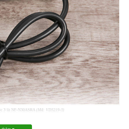
nic 3 lít NF-N30ASRA
(Mã: VD3219-3)