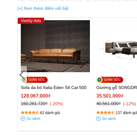
nhất)
[+] Xem thêm điểm nổi bật
Vietdy Ads
-9247
Sofa da bò Italia Eden S4 Cat 500
Giường gỗ SONGDR
128.067.000₫
35.501.000₫
160.281.720₫
40.561.000₫
-20%
-12%
62 đánh giá
137 đánh gi