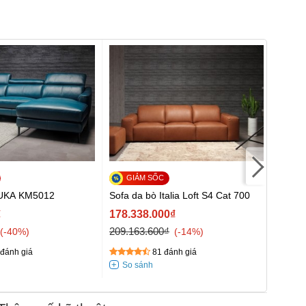
Đôn s
8418
KUKA KM5012
Sofa da bò Italia Loft S4 Cat 700
8.892
₫
178.338.000₫
9.360
209.163.600₫
-40%
-14%
đánh giá
81 đánh giá