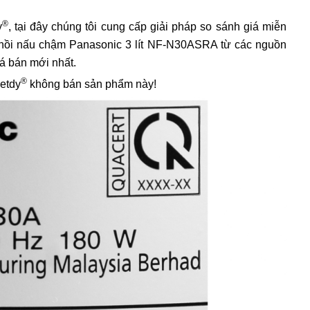
®
y
, tại đây chúng tôi cung cấp giải pháp so sánh giá miễn
á nồi nấu chậm Panasonic 3 lít NF-N30ASRA từ các nguồn
iá bán mới nhất.
®
ietdy
không bán sản phẩm này!