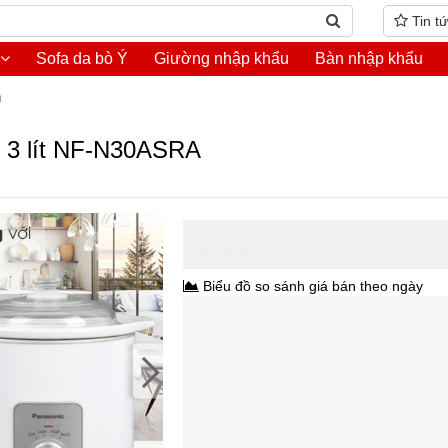
Tin t
Sofa da bò Ý
Giường nhập khẩu
Bàn nhập khẩu
m
c 3 lít NF-N30ASRA
Hồ Chí Minh
1.500.000₫
Biểu đồ so sánh giá bán theo ngày