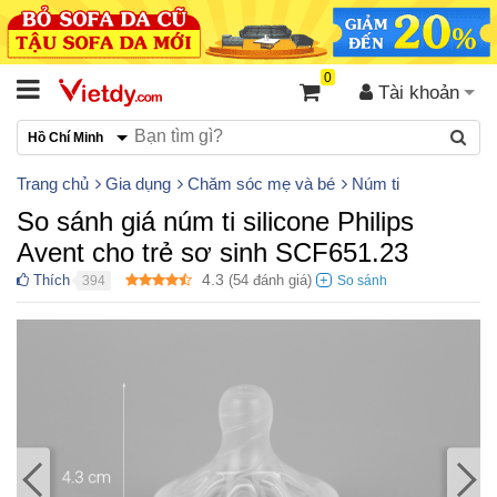
0
Tài khoản
Hồ Chí Minh
Trang chủ
Gia dụng
Chăm sóc mẹ và bé
Núm ti
So sánh giá núm ti silicone Philips
Avent cho trẻ sơ sinh SCF651.23
4.3
Thích
(
54
đánh giá)
394
●