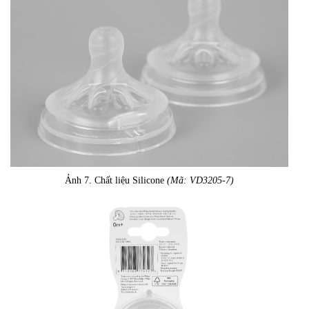
Ảnh 7. Chất liệu Silicone
(Mã: VD3205-7)