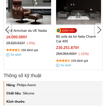
Ghế Armchair da UE Nadia
/
Bộ sofa da bò Italia Charm
28.000.000₫
Cat 400
29.620.810₫
-5%
230.251.870₫
168 đánh giá
264.054.600₫
-12%
109 đánh giá
Thông số kỹ thuật
Hãng
:
Philips Avent
Chất liệu
:
Silicone
Kích thước
: