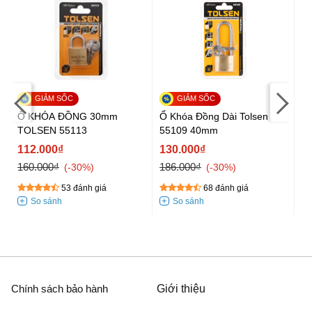
Ổ KHÓA ĐỒNG 30mm
Ổ Khóa Đồng Dài Tolsen
Ổ
TOLSEN 55113
55109 40mm
T
112.000₫
130.000₫
1
160.000₫
186.000₫
22
-30%
-30%
53 đánh giá
68 đánh giá
Chính sách bảo hành
Giới thiệu