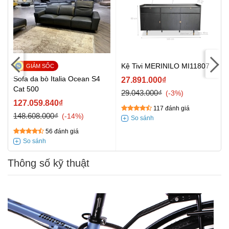
Kệ Tivi MERINILO MI11807
Sofa da bò Italia Ocean S4
27.891.000₫
Cat 500
29.043.000₫
-3%
127.059.840₫
117 đánh giá
148.608.000₫
-14%
56 đánh giá
Thông số kỹ thuật