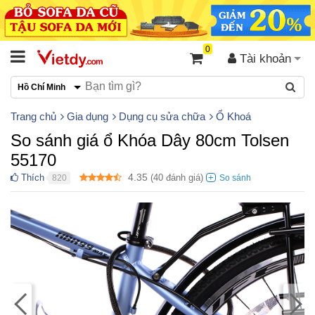
0
Tài khoản
Hồ Chí Minh
Trang chủ
Gia dụng
Dụng cụ sửa chữa
Ổ Khoá
So sánh giá ổ Khóa Dây 80cm Tolsen
55170
4.35
Thích
(
40
đánh giá)
820
●