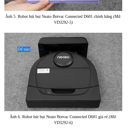
Ảnh 5. Robot hút bụi Neato Botvac Connected D601 chính hãng
(Mã:
VD3292-5)
Ảnh 6. Robot hút bụi Neato Botvac Connected D601 giá rẻ
(Mã:
VD3292-6)