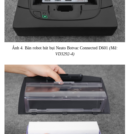
Ảnh 4. Bán robot hút bụi Neato Botvac Connected D601
(Mã:
VD3292-4)