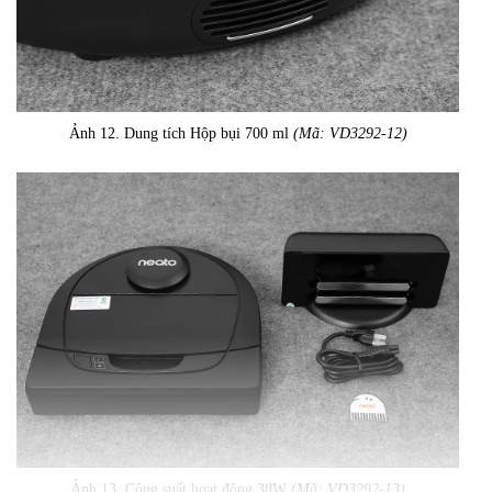
Ảnh 12. Dung tích Hộp bụi 700 ml
(Mã: VD3292-12)
Ảnh 13. Công suất hoạt động 38W
(Mã: VD3292-13)