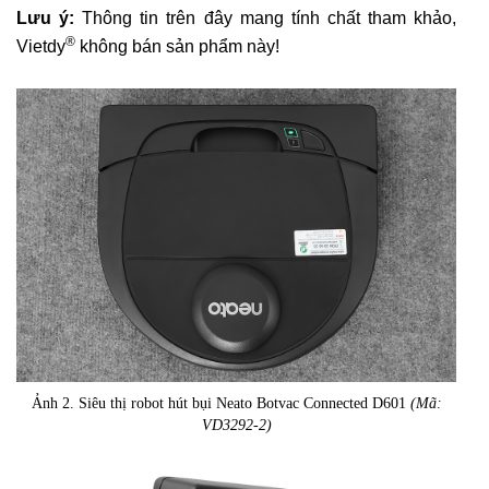
Lưu ý:
Thông tin trên đây mang tính chất tham khảo,
®
Vietdy
không bán sản phẩm này!
Ảnh 2. Siêu thị robot hút bụi Neato Botvac Connected D601
(Mã:
VD3292-2)