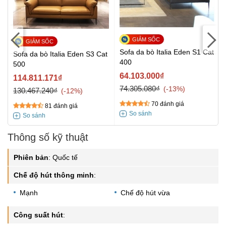
Sofa da bò Italia Eden S1 Cat
/
Sofa da bò Italia Eden S3 Cat
400
500
64.103.000₫
114.811.171₫
74.305.080₫
-13%
130.467.240₫
-12%
70 đánh giá
81 đánh giá
Thông số kỹ thuật
Phiên bản
:
Quốc tế
Chế độ hút thông minh
:
Mạnh
Chế độ hút vừa
Công suất hút
: