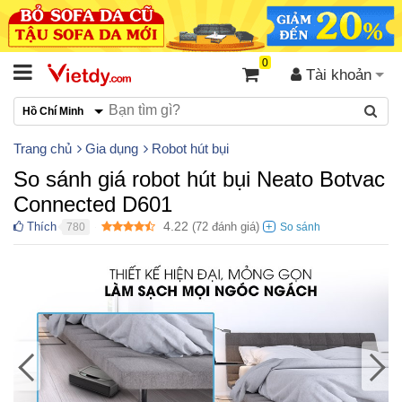
0
Tài khoản
Hồ Chí Minh
Trang chủ
Gia dụng
Robot hút bụi
So sánh giá robot hút bụi Neato Botvac
Connected D601
4.22
Thích
(
72
đánh giá)
780
●