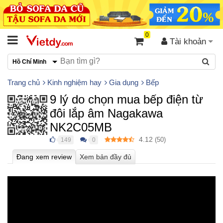
0
Tài khoản
Hồ Chí Minh
Trang chủ
Kinh nghiệm hay
Gia dụng
Bếp
9 lý do chọn mua bếp điện từ
đôi lắp âm Nagakawa
NK2C05MB
4.12
(
50
)
149
0
●
●