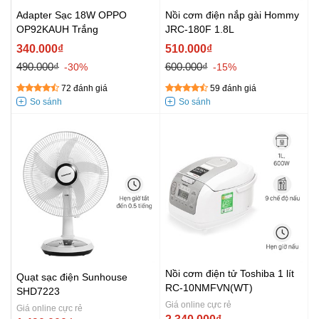
Adapter Sạc 18W OPPO
Nồi cơm điện nắp gài Hommy
OP92KAUH Trắng
JRC-180F 1.8L
340.000₫
510.000₫
490.000₫
600.000₫
-30%
-15%
72 đánh giá
59 đánh giá
Nồi cơm điện tử Toshiba 1 lít
Quạt sạc điện Sunhouse
RC-10NMFVN(WT)
SHD7223
Giá online cực rẻ
Giá online cực rẻ