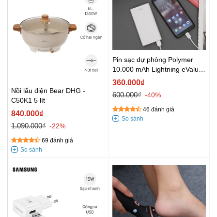
Pin sạc dự phòng Polymer
10.000 mAh Lightning eValu
PJ JP189SL
360.000₫
Nồi lẩu điện Bear DHG -
600.000₫
-40%
C50K1 5 lít
46 đánh giá
840.000₫
1.090.000₫
-22%
69 đánh giá