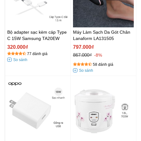
Bộ adapter sạc kèm cáp Type
Máy Làm Sạch Da Gót Chân
C 15W Samsung TA20EW
Lanaform LA131505
320.000₫
797.000₫
77 đánh giá
867.000₫
-8%
58 đánh giá