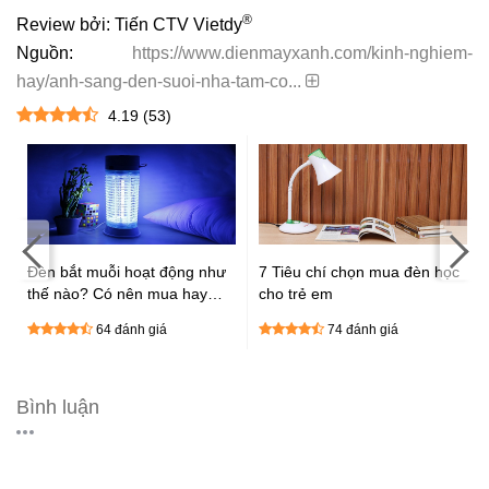
®
Review bởi: Tiến CTV Vietdy
Nguồn:
https://www.dienmayxanh.com/kinh-nghiem-
hay/anh-sang-den-suoi-nha-tam-co...
4.19
(
53
)
c
Đèn bắt muỗi hoạt động như
7 Tiêu chí chọn mua đèn học
thế nào? Có nên mua hay
cho trẻ em
không?
64 đánh giá
74 đánh giá
Bình luận