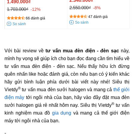
2.340.000₫
1.490.000₫
2.550.000₫
-8%
1.703.000₫
-12%
47 đánh giá
66 đánh giá
Với bài review về
tư vấn mua đèn điện - đèn sạc
này,
mình hy vọng sẽ giúp ích cho bạn đọc đang cần tìm hiểu về
tư vấn mua đèn điện - đèn sạc. Nếu thấy hữu ích đừng
quên nhấn like hoặc đánh giá, còn nếu bạn có ý kiến khác
hãy gửi bình luận phía dưới bài viết này nhé! Siêu thị
®
Vietdy
tư vấn mua đèn sưởi halogen và mang cả
thế giới
điện máy
tới ngôi nhà của bạn, hãy vào đây đặt mua đèn
®
sưởi halogen giá rẻ nhất hôm nay. Siêu thị Vietdy
tư vấn
kinh nghiệm mua đồ
gia dụng
và mang cả thế giới điện
máy tới ngôi nhà của bạn.
-