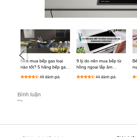
ó thay
Nên mua bếp gas loại
9 lý do nên mua bếp từ
Bế
n
nào tốt? 5 hãng bếp ga
hồng ngoại lắp âm
nư
tốt nhất hiện nay
Sunhouse SHB9105MT
C
giá
49 đánh giá
44 đánh giá
Bình luận