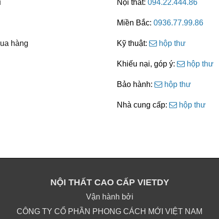
u
Nội thất:
094.22.444.86
Miền Bắc:
0936.77.99.86
ua hàng
Kỹ thuật:
hộp thư
Khiếu nại, góp ý:
hộp thư
Bảo hành:
hộp thư
Nhà cung cấp:
hộp thư
NỘI THẤT CAO CẤP VIETDY
Vận hành bởi
CÔNG TY CỔ PHẦN PHONG CÁCH MỚI VIỆT NAM