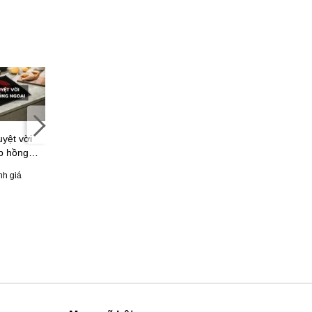
uyệt vời
Bếp từ hồng ngoại loại
Bếp hồng ngoại âm nào
p hồng
nào tốt? Gợi ý 4 hãng
tốt? Nên mua bếp hồng
ng nên bỏ
bếp từ hồng ngoại đáng
ngoại âm hãng nào?
nh giá
34 đánh giá
77 đánh giá
mua