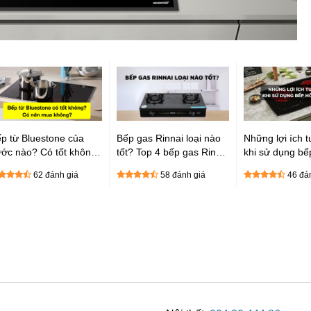
p từ Bluestone của
Bếp gas Rinnai loại nào
Những lợi ích t
ớc nào? Có tốt không?
tốt? Top 4 bếp gas Rinnai
khi sử dụng bế
ó nên mua không?
đáng mua
ngoại bạn khô
62 đánh giá
58 đánh giá
46 đá
lỡ