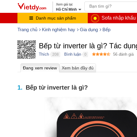
Hồ Chí Minh
Sofa nhập khẩu
Danh mục sản phẩm
Trang chủ
Kinh nghiệm hay
Gia dụng
Bếp
Bếp từ inverter là gì? Tác dụn
Thích
Bình luận
56
đánh giá
208
0
●
●
Bếp từ inverter là gì?