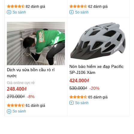
82 đánh giá
62 đánh giá
Nón bảo hiểm xe đạp Pacific
Dịch vụ sửa bồn cầu rò rỉ
SP-J106 Xám
nước
424.000₫
Giá online cực rẻ
530.000₫
-20%
248.400₫
270.000₫
-8%
65 đánh giá
61 đánh giá