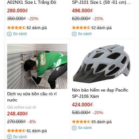
A02NX1 Size L Trắng Đỏ
SP-J101 Size L (58 -61 cm)
Đen Trắng
280.000₫
496.000₫
350.000₫
620.000₫
-20%
-20%
82 đánh giá
62 đánh giá
Nón bảo hiểm xe đạp Pacific
Dịch vụ sửa bồn cầu rò rỉ
SP-J106 Xám
nước
424.000₫
Giá online cực rẻ
530.000₫
-20%
248.400₫
270.000₫
-8%
65 đánh giá
61 đánh giá