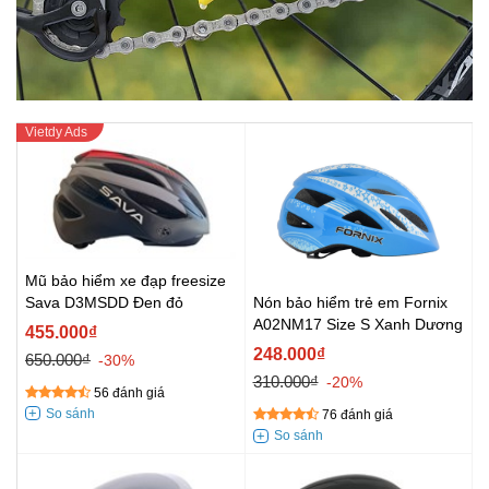
Mũ bảo hiểm xe đạp freesize
Sava D3MSDD Đen đỏ
Nón bảo hiểm trẻ em Fornix
A02NM17 Size S Xanh Dương
455.000₫
248.000₫
650.000₫
-30%
310.000₫
-20%
56 đánh giá
76 đánh giá