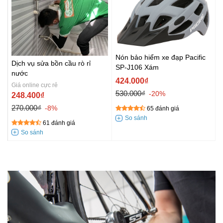
Nón bảo hiểm xe đạp Pacific
Dịch vụ sửa bồn cầu rò rỉ
SP-J106 Xám
nước
424.000₫
Giá online cực rẻ
530.000₫
-20%
248.400₫
270.000₫
-8%
65 đánh giá
61 đánh giá