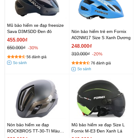
Mũ bảo hiểm xe đạp freesize
Sava D3MSDD Đen đỏ
Nón bảo hiểm trẻ em Fornix
A02NM17 Size S Xanh Dương
455.000₫
248.000₫
650.000₫
-30%
310.000₫
-20%
56 đánh giá
76 đánh giá
Nón bảo hiểm xe đạp
Mũ bảo hiểm xe đạp Size L
ROCKBROS TT-30-TI Màu
Fornix M-E3 Đen Xanh Lá
Nâu