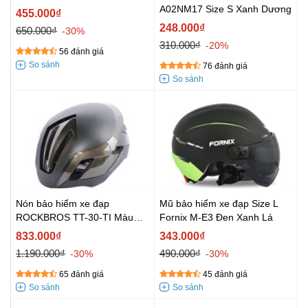
A02NM17 Size S Xanh Dương
455.000₫
248.000₫
650.000₫
-30%
310.000₫
-20%
56 đánh giá
76 đánh giá
Nón bảo hiểm xe đạp
Mũ bảo hiểm xe đạp Size L
ROCKBROS TT-30-TI Màu
Fornix M-E3 Đen Xanh Lá
Nâu
833.000₫
343.000₫
1.190.000₫
490.000₫
-30%
-30%
65 đánh giá
45 đánh giá