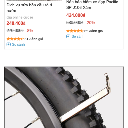
Nón bảo hiểm xe đạp Pacific
Dịch vụ sửa bồn cầu rò rỉ
SP-J106 Xám
nước
424.000₫
Giá online cực rẻ
530.000₫
-20%
248.400₫
270.000₫
-8%
65 đánh giá
61 đánh giá