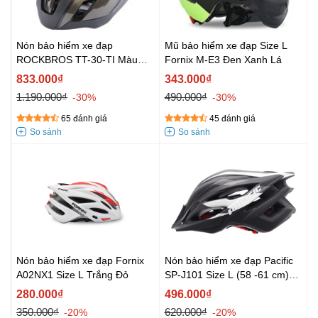
Nón bảo hiểm xe đạp
Mũ bảo hiểm xe đạp Size L
ROCKBROS TT-30-TI Màu
Fornix M-E3 Đen Xanh Lá
Nâu
833.000₫
343.000₫
1.190.000₫
490.000₫
-30%
-30%
65 đánh giá
45 đánh giá
Nón bảo hiểm xe đạp Fornix
Nón bảo hiểm xe đạp Pacific
A02NX1 Size L Trắng Đỏ
SP-J101 Size L (58 -61 cm)
Đen Trắng
280.000₫
496.000₫
350.000₫
620.000₫
-20%
-20%