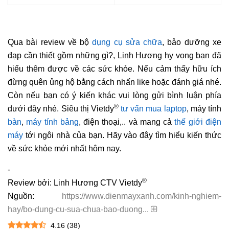
Qua bài review về bộ
dụng cụ sửa chữa
, bảo dưỡng xe
đạp cần thiết gồm những gì?, Linh Hương hy vọng bạn đã
hiểu thêm được về các sức khỏe. Nếu cảm thấy hữu ích
đừng quên ủng hộ bằng cách nhấn like hoặc đánh giá nhé.
Còn nếu bạn có ý kiến khác vui lòng gửi bình luận phía
®
dưới đây nhé. Siêu thị Vietdy
tư vấn mua laptop
, máy tính
bàn
,
máy tính bảng
, điện thoại,.. và mang cả
thế giới điện
máy
tới ngôi nhà của bạn. Hãy vào đây tìm hiểu kiến thức
về sức khỏe mới nhất hôm nay.
-
®
Review bởi: Linh Hương CTV Vietdy
Nguồn:
https://www.dienmayxanh.com/kinh-nghiem-
hay/bo-dung-cu-sua-chua-bao-duong...
4.16
(
38
)