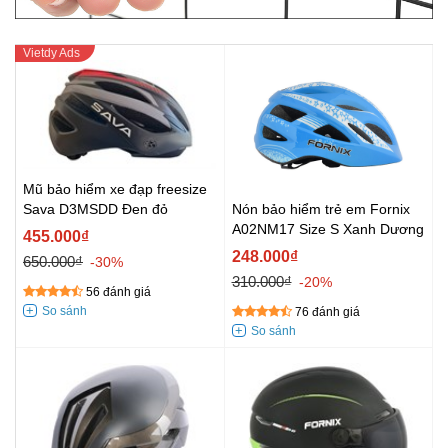
Mũ bảo hiểm xe đạp freesize
Sava D3MSDD Đen đỏ
Nón bảo hiểm trẻ em Fornix
A02NM17 Size S Xanh Dương
455.000₫
248.000₫
650.000₫
-30%
310.000₫
-20%
56 đánh giá
76 đánh giá