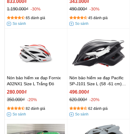
833.000₫
343.000₫
1.190.000₫
490.000₫
-30%
-30%
65 đánh giá
45 đánh giá
Nón bảo hiểm xe đạp Fornix
Nón bảo hiểm xe đạp Pacific
A02NX1 Size L Trắng Đỏ
SP-J101 Size L (58 -61 cm)
Đen Trắng
280.000₫
496.000₫
350.000₫
620.000₫
-20%
-20%
82 đánh giá
62 đánh giá