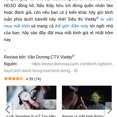
HDSD đồng hồ. Nếu thấy hữu ích đừng quên nhấn like
hoặc đánh giá, còn nếu bạn có ý kiến khác hãy gửi bình
®
luận phía dưới bàiviết này nhé! Siêu thị Vietdy
tư vấn
mua mắt kính
và mang cả
thế giới điện máy
tới ngôi nhà
của bạn, hãy vào đây đặt mua mắt kính giá rẻ nhất hôm
nay.
-
®
Review bởi: Văn Dương CTV Vietdy
Nguồn:
https://www.dienmayxanh.com/kinh-nghiem-
hay/cach-danh-bong-mat-kinh-dong...
4.39
(
74
)
t
Kính Sapphire là gì? Tìm hiểu
Xiaomi ra mắt kính thông