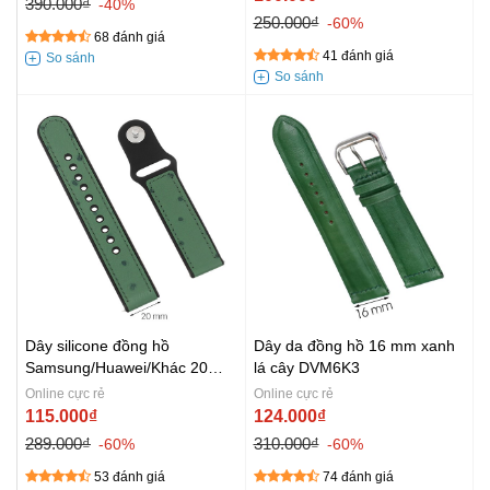
390.000₫
-40%
250.000₫
-60%
68 đánh giá
41 đánh giá
Dây silicone đồng hồ
Dây da đồng hồ 16 mm xanh
Samsung/Huawei/Khác 20
lá cây DVM6K3
mm Xanh Nhạt M08-04-20
Online cực rẻ
Online cực rẻ
115.000₫
124.000₫
289.000₫
310.000₫
-60%
-60%
53 đánh giá
74 đánh giá