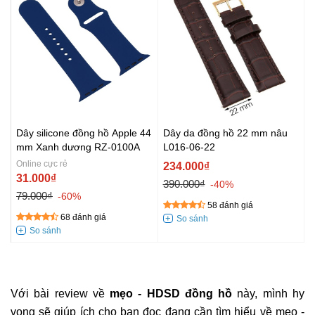
Dây silicone đồng hồ Apple 44
Dây da đồng hồ 22 mm nâu
mm Xanh dương RZ-0100A
L016-06-22
Online cực rẻ
234.000₫
31.000₫
390.000₫
-40%
79.000₫
-60%
58 đánh giá
68 đánh giá
Với bài review về
mẹo - HDSD đồng hồ
này, mình hy
vọng sẽ giúp ích cho bạn đọc đang cần tìm hiểu về mẹo -