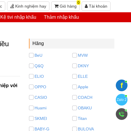
0
ức
Kinh nghiệm hay
Giỏ hàng
Tài khoản
Kệ tivi nhập khẩu
Thảm nhập khẩu
iều
Hãng
BeU
MVW
Q&Q
DKNY
ELIO
ELLE
f
hiệp với
OPPO
Apple
CASIO
COACH
Zalo 2
Huami
OBAKU
SKMEI
Titan
BABY-G
BULOVA