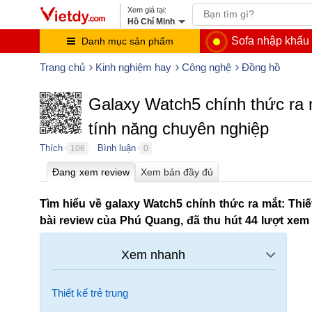
Hồ Chí Minh
Sofa nhập khẩu
Danh mục sản phẩm
Trang chủ
Kinh nghiệm hay
Công nghệ
Đồng hồ
Galaxy Watch5 chính thức ra mắ
tính năng chuyên nghiệp
Thích
Bình luận
106
0
●
●
Tìm hiểu về galaxy Watch5 chính thức ra mắt: Thiết
bài review của Phú Quang, đã thu hút 44 lượt xem 
Thiết kế trẻ trung