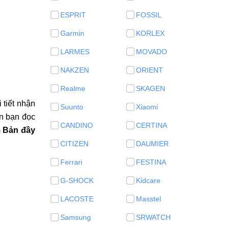
ESPRIT
FOSSIL
Garmin
KORLEX
LARMES
MOVADO
NAKZEN
ORIENT
Realme
SKAGEN
 tiết nhận
Suunto
Xiaomi
ốn bạn đọc
CANDINO
CERTINA
m
Bản đầy
CITIZEN
DAUMIER
Ferrari
FESTINA
G-SHOCK
Kidcare
LACOSTE
Masstel
Samsung
SRWATCH