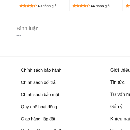
tốt nhất hiện nay
Sunhouse SHB9105MT
C
giá
49 đánh giá
44 đánh giá
Bình luận
Chính sách bảo hành
Giới thiệ
Chính sách đổi trả
Tin tức
Chính sách bảo mật
Tư vấn m
Quy chế hoạt động
Góp ý
Giao hàng, lắp đặt
Khiếu nại