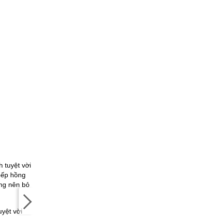
Bếp hồng ngoại âm nào
tốt? Nên mua bếp hồng
ngoại âm hãng nào?
77 đánh giá
uyệt vời
Bếp từ hồng ngoại loại