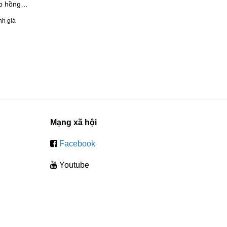
p hồng
nào tốt? Gợi ý 4 hãng
ng nên bỏ
bếp từ hồng ngoại đáng
nh giá
34 đánh giá
mua
Mạng xã hội
Facebook
Youtube