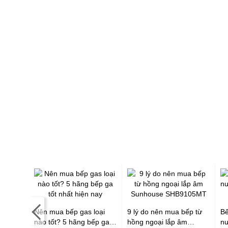
ó thay
Nên mua bếp gas loại
9 lý do nên mua bếp từ
Bế
n
nào tốt? 5 hãng bếp ga
hồng ngoại lắp âm
nư