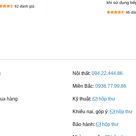
ó nên mua không?
khi sử dụng bế
62 đánh giá
ngoại bạn khô
46 đá
lỡ
u
Nội thất:
094.22.444.86
Miền Bắc:
0936.77.99.86
ua hàng
Kỹ thuật:
hộp thư
Khiếu nại, góp ý:
hộp thư
Bảo hành:
hộp thư