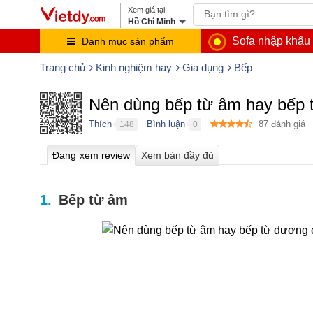
Hồ Chí Minh
Sofa nhập khẩu
Danh mục sản phẩm
Trang chủ
Kinh nghiệm hay
Gia dụng
Bếp
Nên dùng bếp từ âm hay bếp 
Thích
Bình luận
87
đánh giá
148
0
●
●
Bếp từ âm