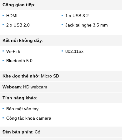
Cổng giao tiếp
:
HDMI
1 x USB 3.2
2 x USB 2.0
Jack tai nghe 3.5 mm
Kết nối không dây
:
Wi-Fi 6
802.11ax
Bluetooth 5.0
Khe đọc thẻ nhớ
:
Micro SD
Webcam
:
HD webcam
Tính năng khác
:
Bảo mật vân tay
Công tắc khoá camera
Đèn bàn phím
:
Có