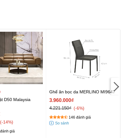
Ghế ăn bọc da MERLINO MI9647
Ghế A
ật D50 Malaysia
3.960.000₫
27.18
4.221.150₫
-6%
₫
146 đánh giá
-14%
đánh giá