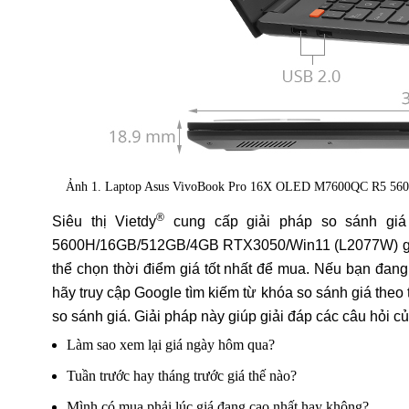
Ảnh 1. Laptop Asus VivoBook Pro 16X OLED M7600QC R5 5
®
Siêu thị Vietdy
cung cấp giải pháp so sánh gi
5600H/16GB/512GB/4GB RTX3050/Win11 (L2077W) giúp
thể chọn thời điểm giá tốt nhất để mua. Nếu bạn đan
hãy truy cập Google tìm kiếm từ khóa so sánh giá theo 
so sánh giá. Giải pháp này giúp giải đáp các câu hỏi 
Làm sao xem lại giá ngày hôm qua?
Tuần trước hay tháng trước giá thế nào?
Mình có mua phải lúc giá đang cao nhất hay không?