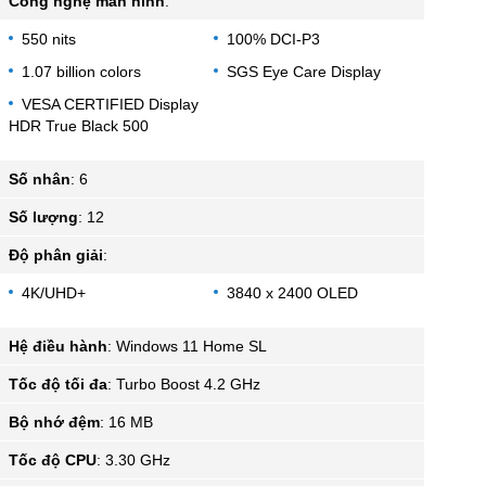
Công nghệ màn hình
:
550 nits
100% DCI-P3
1.07 billion colors
SGS Eye Care Display
VESA CERTIFIED Display
HDR True Black 500
Số nhân
:
6
Số lượng
:
12
Độ phân giải
:
4K/UHD+
3840 x 2400 OLED
Hệ điều hành
:
Windows 11 Home SL
Tốc độ tối đa
:
Turbo Boost 4.2 GHz
Bộ nhớ đệm
:
16 MB
Tốc độ CPU
:
3.30 GHz