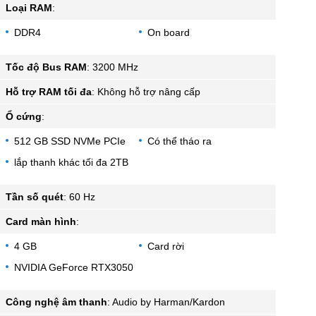
Loại RAM
:
DDR4
On board
Tốc độ Bus RAM
:
3200 MHz
Hỗ trợ RAM tối đa
:
Không hỗ trợ nâng cấp
Ổ cứng
:
512 GB SSD NVMe PCIe
Có thể tháo ra
lắp thanh khác tối đa 2TB
Tần số quét
:
60 Hz
Card màn hình
:
4 GB
Card rời
NVIDIA GeForce RTX3050
Công nghệ âm thanh
:
Audio by Harman/Kardon