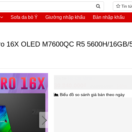
Tin t
Sofa da bò Ý
Giường nhập khẩu
Bàn nhập khẩu
k Pro 16X OLED M7600QC R5 5600H/16GB
Hồ Chí Minh
30.840.000₫
32.990.000₫
-6%
Biểu đồ so sánh giá bán theo ngày