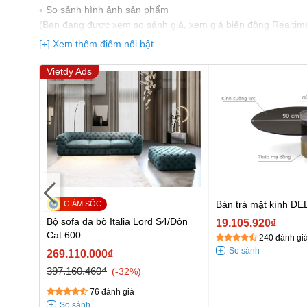
So sảnh hình ảnh sản phẩm
(Bạn đang được xem so sánh giá, xem giá biến động Realtim
nhất)
[+] Xem thêm điểm nổi bật
Vietdy Ads
Bàn trà mặt kính D
Bộ sofa da bò Italia Lord S4/Đôn
19.105.920₫
Cat 600
240 đánh gi
269.110.000₫
397.160.460₫
-32%
76 đánh giá