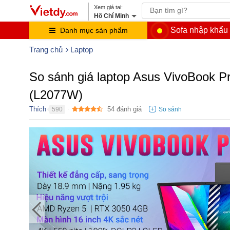
Hồ Chí Minh
Sofa nhập khẩu
Danh mục sản phẩm
Trang chủ
Laptop
So sánh giá laptop Asus VivoBoo
(L2077W)
Thích
54
đánh giá
590
●