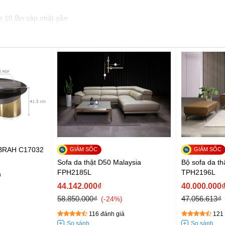
e 10 lần cập nhật gần
EBRAH C17032
Sofa da thật D50 Malaysia
Bộ sofa da th
FPH2185L
TPH2196L
á
44.142.000₫
40.000.000
58.850.000₫
47.056.613₫
-24%
116 đánh giá
121 