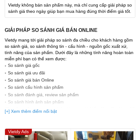
Vietdy không bán sản phẩm này, mà chỉ cung cấp giải pháp so
sánh giá theo ngày giúp bạn mua hàng đúng thời điểm giá tốt.
GIẢI PHÁP SO SÁNH GIÁ BÁN ONLINE
Vietdy mang tới giải pháp so sánh đa chiều cho khách hàng gồm
so sánh giá, so sánh thông tin - cấu hình - nguồn gốc xuất xứ,
tính năng của sản phẩm. Dưới đây là những tính năng hoàn toàn
miễn phí bạn có thể xem được:
So sánh giá gốc
So sánh giá ưu đãi
So sánh giá bán Online
So sánh cấu hình sản phẩm
So sánh đánh giá, review sản phẩm
So sảnh hình ảnh sản phẩm
(Bạn đang được xem so sánh giá, xem giá biến động Realtime 10
[+] Xem thêm điểm nổi bật
lần cập nhật gần nhất)
Vietdy Ads