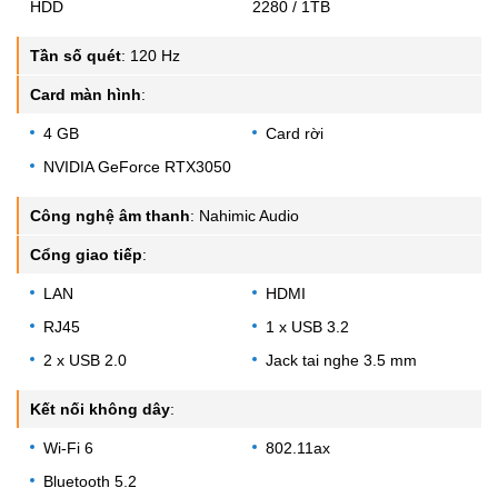
HDD
2280 / 1TB
Tần số quét
:
120 Hz
Card màn hình
:
4 GB
Card rời
NVIDIA GeForce RTX3050
Công nghệ âm thanh
:
Nahimic Audio
Cổng giao tiếp
:
LAN
HDMI
RJ45
1 x USB 3.2
2 x USB 2.0
Jack tai nghe 3.5 mm
Kết nối không dây
:
Wi-Fi 6
802.11ax
Bluetooth 5.2