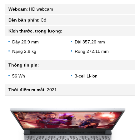
Webcam
:
HD webcam
Đèn bàn phím
:
Có
Kích thước, trọng lượng
:
Dày 26.9 mm
Dài 357.26 mm
Nặng 2.8 kg
Rộng 272.11 mm
Thông tin pin
:
56 Wh
3-cell Li-ion
Thời điểm ra mắt
:
2021