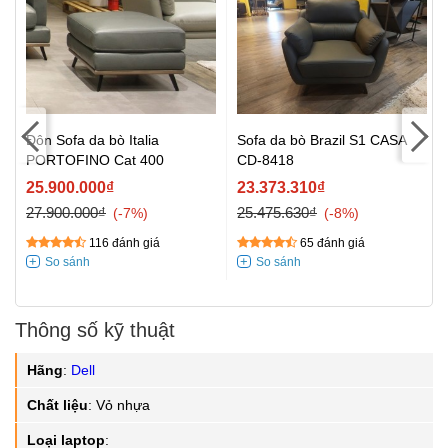
Đôn Sofa da bò Italia
Sofa da bò Brazil S1 CASA
PORTOFINO Cat 400
CD-8418
25.900.000₫
23.373.310₫
27.900.000₫
25.475.630₫
-7%
-8%
116 đánh giá
65 đánh giá
Thông số kỹ thuật
Hãng
:
Dell
Chất liệu
:
Vỏ nhựa
Loại laptop
: