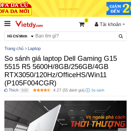
0
Tài khoản
Hồ Chí Minh
Trang chủ
Laptop
So sánh giá laptop Dell Gaming G15
5515 R5 5600H/8GB/256GB/4GB
RTX3050/120Hz/OfficeHS/Win11
(P105F004CGR)
4.27
Thích
(
55
đánh giá)
948
●