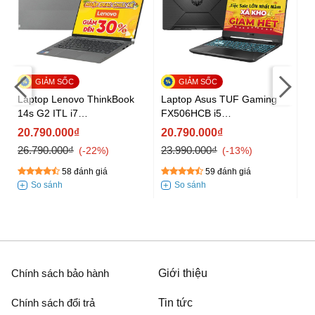
1
La
O
Laptop Lenovo ThinkBook
Laptop Asus TUF Gaming
5
14s G2 ITL i7
FX506HCB i5
On
(
1
1165G7/8GB/512GB/Win11
11400H/8GB/512GB/4GB
20.790.000₫
20.790.000₫
(20VA003RVN)
RTX3050/144Hz/Win11
20
26.790.000₫
23.990.000₫
-22%
-13%
(HN144W)
58 đánh giá
59 đánh giá
Chính sách bảo hành
Giới thiệu
Chính sách đổi trả
Tin tức