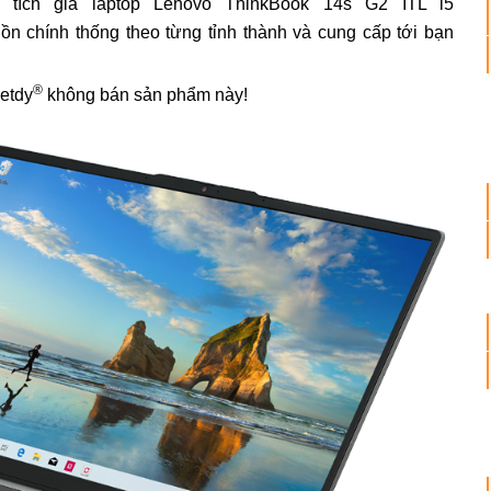
 tích giá laptop Lenovo ThinkBook 14s G2 ITL i5
chính thống theo từng tỉnh thành và cung cấp tới bạn
®
ietdy
không bán sản phẩm này!