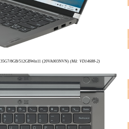
5 1135G7/8GB/512GBWin11 (20VA003NVN)
(Mã: VD14688-2)