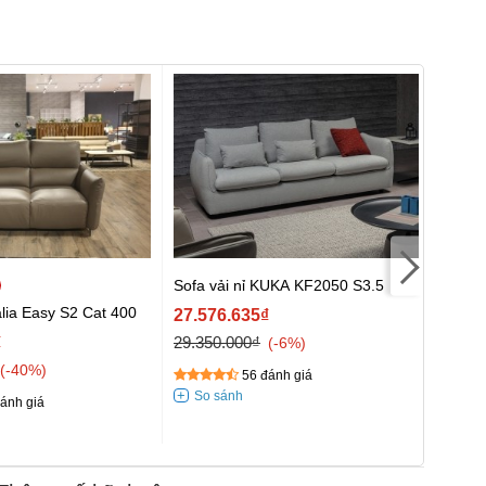
Sofa vải nỉ KUKA KF2050 S3.5
alia Easy S2 Cat 400
Bộ sof
27.576.635₫
Cat 5
₫
29.350.000₫
-6%
164.1
-40%
56 đánh giá
193.1
ánh giá