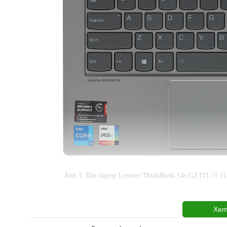
Ảnh 3. Bán laptop Lenovo ThinkBook 14s G2 ITL i
Xem