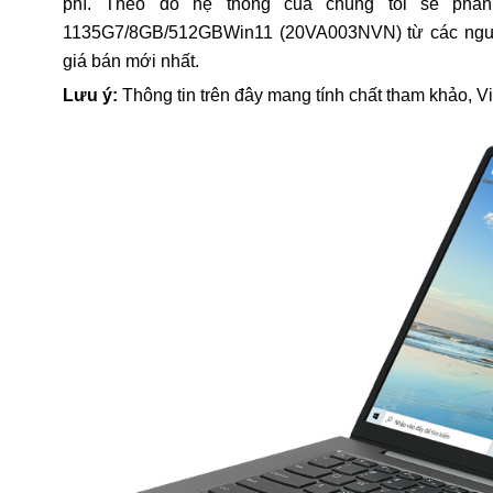
phí. Theo đó hệ thống của chúng tôi sẽ phân
1135G7/8GB/512GBWin11 (20VA003NVN) từ các nguồn 
giá bán mới nhất.
Lưu ý:
Thông tin trên đây mang tính chất tham khảo, V