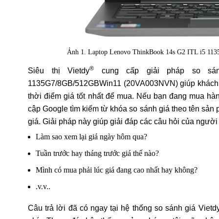
Ảnh 1. Laptop Lenovo ThinkBook 14s G2 ITL i5 
®
Siêu thị Vietdy
cung cấp giải pháp so sán
1135G7/8GB/512GBWin11 (20VA003NVN) giúp khách h
thời điểm giá tốt nhất để mua. Nếu bạn đang mua hà
cập Google tìm kiếm từ khóa so sánh giá theo tên sản 
giá. Giải pháp này giúp giải đáp các câu hỏi của ngườ
Làm sao xem lại giá ngày hôm qua?
Tuần trước hay tháng trước giá thế nào?
Mình có mua phải lúc giá đang cao nhất hay không?
.v.v..
Câu trả lời đã có ngay tại hệ thống so sánh giá Vietd