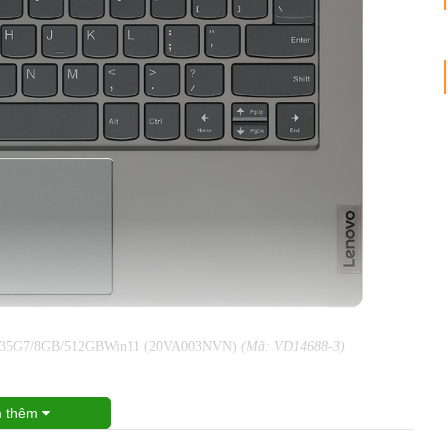
5 1135G7/8GB/512GBWin11 (20VA003NVN)
(Mã: VD14688-3)
 thêm