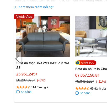
(Bạn đang được xem so sánh giá, xem giá biến động Realtim
nhất)
[+] Xem thêm điểm nổi bật
Vietdy Ads
9696
Sofa da thật D50 WELIKES ZM793
S3
Sofa da bò Italia Ch
25.951.245₫
67.057.156,8₫
28.207.875₫
-8%
75.345.120₫
-11%
114 đánh giá
69 đánh giá