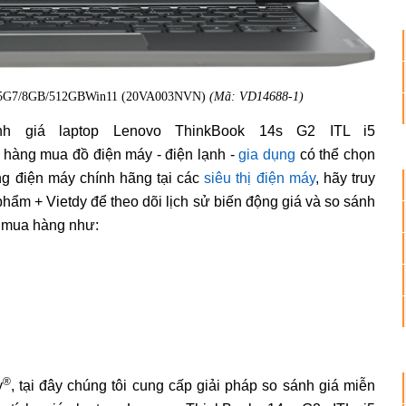
1135G7/8GB/512GBWin11 (20VA003NVN)
(Mã: VD14688-1)
h giá laptop Lenovo ThinkBook 14s G2 ITL i5
àng mua đồ điện máy - điện lạnh -
gia dụng
có thể chọn
ng điện máy chính hãng tại các
siêu thị điện máy
, hãy truy
phẩm + Vietdy để theo dõi lịch sử biến động giá và so sánh
i mua hàng như:
®
y
, tại đây chúng tôi cung cấp giải pháp so sánh giá miễn