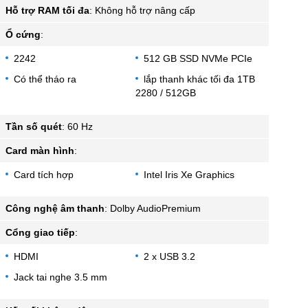
Hỗ trợ RAM tối đa
:
Không hỗ trợ nâng cấp
Ổ cứng
:
2242
512 GB SSD NVMe PCIe
Có thể tháo ra
lắp thanh khác tối đa 1TB
2280 / 512GB
Tần số quét
:
60 Hz
Card màn hình
:
Card tích hợp
Intel Iris Xe Graphics
Công nghệ âm thanh
:
Dolby AudioPremium
Cổng giao tiếp
:
HDMI
2 x USB 3.2
Jack tai nghe 3.5 mm