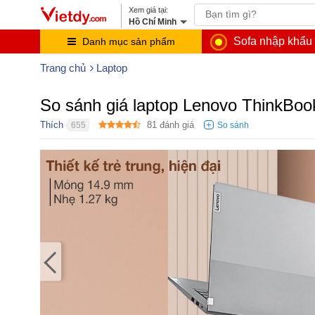
Hồ Chí Minh
Sofa nhập khẩu
Danh mục sản phẩm
Trang chủ
Laptop
So sánh giá laptop Lenovo ThinkB
Thích
81
đánh giá
655
●