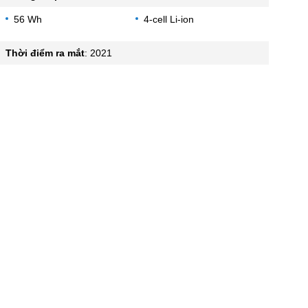
56 Wh
4-cell Li-ion
Thời điểm ra mắt
:
2021