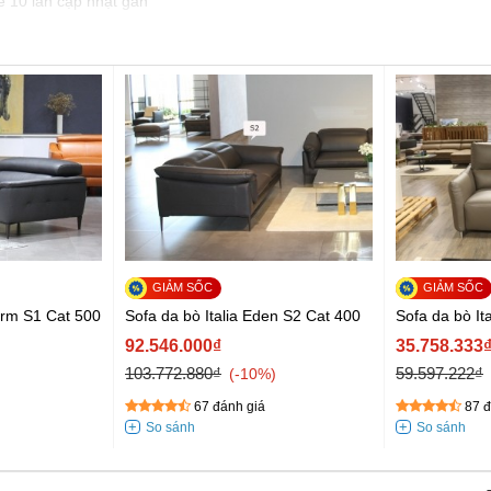
e 10 lần cập nhật gần
arm S1 Cat 500
Sofa da bò Italia Eden S2 Cat 400
Sofa da bò It
92.546.000₫
35.758.333
103.772.880₫
59.597.222₫
-10%
67 đánh giá
87 đ