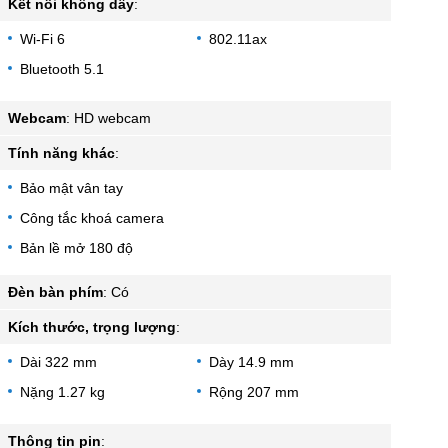
Kết nối không dây
:
Wi-Fi 6
802.11ax
Bluetooth 5.1
Webcam
:
HD webcam
Tính năng khác
:
Bảo mật vân tay
Công tắc khoá camera
Bản lề mở 180 độ
Đèn bàn phím
:
Có
Kích thước, trọng lượng
:
Dài 322 mm
Dày 14.9 mm
Nặng 1.27 kg
Rộng 207 mm
Thông tin pin
: