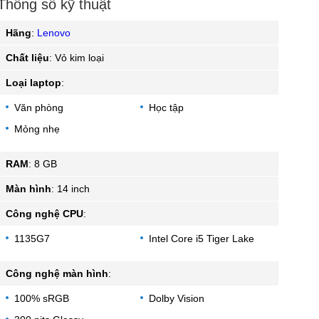
Thông số kỹ thuật
Hãng
:
Lenovo
Chất liệu
:
Vỏ kim loại
Loại laptop
:
Văn phòng
Học tập
Mỏng nhẹ
RAM
:
8 GB
Màn hình
:
14 inch
Công nghệ CPU
:
1135G7
Intel Core i5 Tiger Lake
Công nghệ màn hình
:
100% sRGB
Dolby Vision