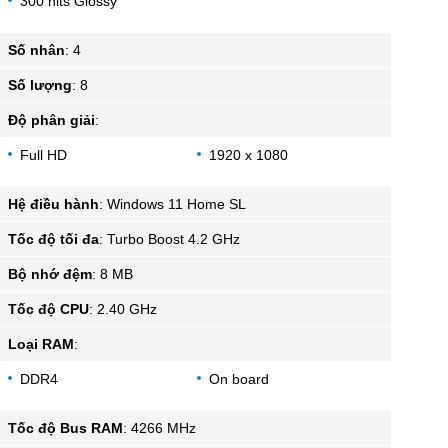
300 nits Glossy
Số nhân
:
4
Số lượng
:
8
Độ phân giải
:
Full HD
1920 x 1080
Hệ điều hành
:
Windows 11 Home SL
Tốc độ tối đa
:
Turbo Boost 4.2 GHz
Bộ nhớ đệm
:
8 MB
Tốc độ CPU
:
2.40 GHz
Loại RAM
:
DDR4
On board
Tốc độ Bus RAM
:
4266 MHz