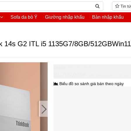
Tin t
Sofa da bò Ý
Giường nhập khẩu
Bàn nhập khẩu
ook 14s G2 ITL i5 1135G7/8GB/512GBWin
Hồ Chí Minh
21.790.000₫
24.290.000₫
-10%
Biểu đồ so sánh giá bán theo ngày