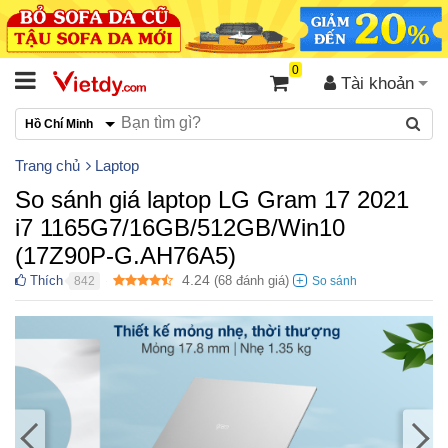
0
Tài khoản
Hồ Chí Minh
Trang chủ
Laptop
So sánh giá laptop LG Gram 17 2021
i7 1165G7/16GB/512GB/Win10
(17Z90P-G.AH76A5)
4.24
Thích
(
68
đánh giá)
842
●