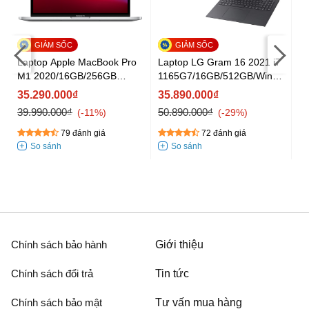
La
55
Laptop Apple MacBook Pro
Laptop LG Gram 16 2021 i7
1
120Hz/Win11
M1 2020/16GB/256GB
1165G7/16GB/512GB/Win10
3
RT
(Z11B000CT)
(16Z90P-G.AH75A5)
35.290.000₫
35.890.000₫
H
39.990.000₫
50.890.000₫
-11%
-29%
79 đánh giá
72 đánh giá
Chính sách bảo hành
Giới thiệu
Chính sách đổi trả
Tin tức
Chính sách bảo mật
Tư vấn mua hàng