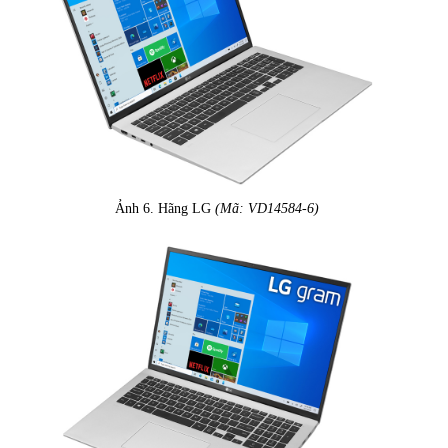
Ảnh 6. Hãng LG
(Mã: VD14584-6)