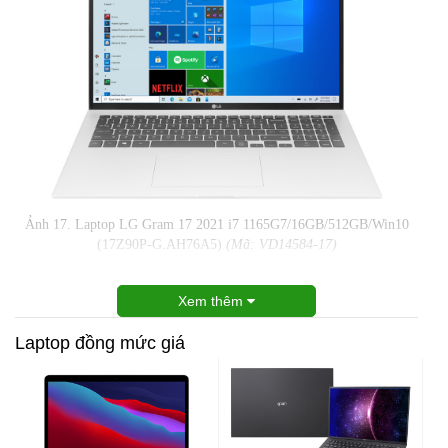
Ảnh 17. Laptop LG Gram 17 2021 i7 1165G7/16GB/512GB/Win10
(17Z90P-G.AH76A5)
(Mã: VD14584-17)
Xem thêm
Laptop đồng mức giá