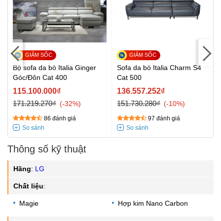
c
Bộ sofa da bò Italia Ginger
Sofa da bò Italia Charm S4
Góc/Đôn Cat 400
Cat 500
115.100.000₫
136.557.252₫
171.219.270₫
151.730.280₫
-32%
-10%
86 đánh giá
97 đánh giá
Thông số kỹ thuật
Hãng
:
LG
Chất liệu
:
Magie
Hợp kim Nano Carbon