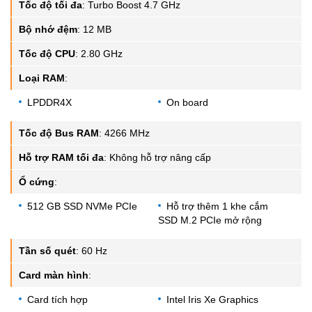
Tốc độ tối đa
:
Turbo Boost 4.7 GHz
Bộ nhớ đệm
:
12 MB
Tốc độ CPU
:
2.80 GHz
Loại RAM
:
LPDDR4X
On board
Tốc độ Bus RAM
:
4266 MHz
Hỗ trợ RAM tối đa
:
Không hỗ trợ nâng cấp
Ổ cứng
:
512 GB SSD NVMe PCIe
Hỗ trợ thêm 1 khe cắm
SSD M.2 PCIe mở rộng
Tần số quét
:
60 Hz
Card màn hình
:
Card tích hợp
Intel Iris Xe Graphics