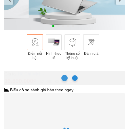
Điểm nổi
Hình thực
Thông số
Đánh giá
bật
tế
kỹ thuật
Hồ Chí Minh
36.890.000₫
52.890.000₫
-30%
Biểu đồ so sánh giá bán theo ngày