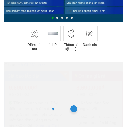
Điểm nổi
1 HP
Thông số
Đánh giá
bật
kỹ thuật
Hồ Chí Minh
Giá bao lắp đặt
Online giá rẻ
9.690.000₫
8.690.000₫
9.990.000₫
9.990.000đ
Tặng Combo vật tư (Dây
Không tặng ống
điện từ dàn lạnh đến dàn
đồng và vật tư.
nóng, Simili, miễn phí tối đa 5
Miễn phí dịch vụ lắp
mét ống đồng, ống nước) trị
đặt và hút chân không
giá 850.000đ -
Xem ưu đãi
|