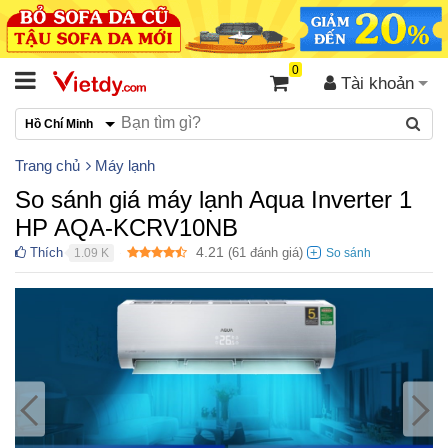
0
Tài khoản
Hồ Chí Minh
Trang chủ
Máy lạnh
So sánh giá máy lạnh Aqua Inverter 1
HP AQA-KCRV10NB
4.21
Thích
(
61
đánh giá)
1.09 K
●