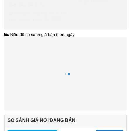
trị giá 450.000đ
Xem báo giá vật tư
Miễn phí công lắp đặt và hút
chân không trị giá 450.000đ
Biểu đồ so sánh giá bán theo ngày
SO SÁNH GIÁ NƠI ĐANG BÁN