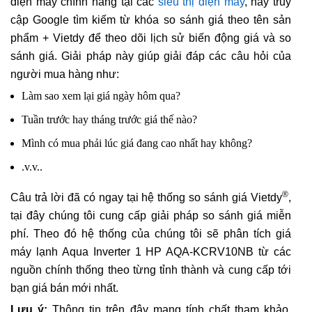
điện máy chính hãng tại các
siêu thị điện máy
, hãy truy
cập Google tìm kiếm từ khóa so sánh giá theo tên sản
phẩm + Vietdy để theo dõi lịch sử biến động giá và so
sánh giá. Giải pháp này giúp giải đáp các câu hỏi của
người mua hàng như:
Làm sao xem lại giá ngày hôm qua?
Tuần trước hay tháng trước giá thế nào?
Mình có mua phải lúc giá đang cao nhất hay không?
.v.v..
®
Câu trả lời đã có ngay tại hệ thống so sánh giá Vietdy
,
tại đây chúng tôi cung cấp giải pháp so sánh giá miễn
phí. Theo đó hệ thống của chúng tôi sẽ phân tích giá
máy lạnh Aqua Inverter 1 HP AQA-KCRV10NB từ các
nguồn chính thống theo từng tỉnh thành và cung cấp tới
bạn giá bán mới nhất.
Lưu ý:
Thông tin trên đây mang tính chất tham khảo,