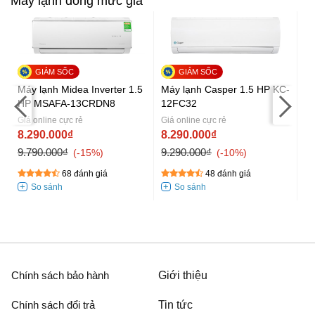
Máy lạnh đồng mức giá
Máy lạnh Midea Inverter 1.5
Máy lạnh Casper 1.5 HP KC-
Má
HP MSAFA-13CRDN8
12FC32
H
Giá online cực rẻ
Giá online cực rẻ
Gi
8.290.000₫
8.290.000₫
8
9.790.000₫
9.290.000₫
9.
-15%
-10%
68 đánh giá
48 đánh giá
Chính sách bảo hành
Giới thiệu
Chính sách đổi trả
Tin tức