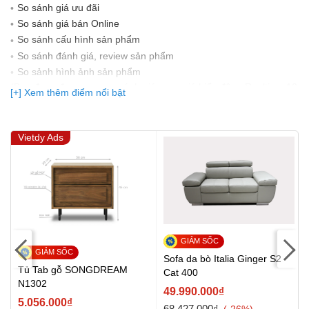
So sánh giá ưu đãi
So sánh giá bán Online
So sánh cấu hình sản phẩm
So sánh đánh giá, review sản phẩm
So sảnh hình ảnh sản phẩm
(Bạn đang được xem so sánh giá, xem giá biến động Realtime 10
[+] Xem thêm điểm nổi bật
lần cập nhật gần nhất)
Vietdy Ads
Sofa da bò Italia Ginger S2
Tủ Tab gỗ SONGDREAM
Cat 400
N1302
49.990.000₫
5.056.000₫
68.427.000₫
-26%