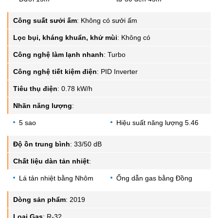
Công suất sưởi ấm
:
Không có sưởi ấm
Lọc bụi, kháng khuẩn, khử mùi
:
Không có
Công nghệ làm lạnh nhanh
:
Turbo
Công nghệ tiết kiệm điện
:
PID Inverter
Tiêu thụ điện
:
0.78 kW/h
Nhãn năng lượng
:
5 sao
Hiệu suất năng lượng 5.46
Độ ồn trung bình
:
33/50 dB
Chất liệu dàn tản nhiệt
:
Lá tản nhiệt bằng Nhôm
Ống dẫn gas bằng Đồng
Dòng sản phẩm
:
2019
Loại Gas
:
R-32