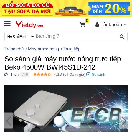
0
Tài khoản
Hồ Chí Minh
Trang chủ
Máy nước nóng
Trực tiếp
So sánh giá máy nước nóng trực tiếp
Beko 4500W BWI45S1D-242
4.13
Thích
(
54
đánh giá)
746
●