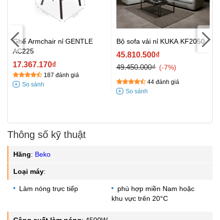
Ghế Armchair nỉ GENTLE
Bộ sofa vải nỉ KUKA KF2050
AC225
t
45.810.500₫
17.367.170₫
49.450.000₫
-7%
187 đánh giá
44 đánh giá
Thông số kỹ thuật
Hãng
:
Beko
Loại máy
:
Làm nóng trực tiếp
phù hợp miền Nam hoặc
khu vực trên 20°C
Công suất làm nóng
:
4500W