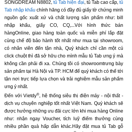
SONGDREAM N8802,
tủ Tab hiện đại
, tủ Tab cao cấp,
tủ
Tab nhập khẩu
chính hãng có đầy đủ giấy tờ chứng minh
nguồn gốc xuất xứ và chất lượng sản phẩm như: bill
nhập khẩu, giấy CO, CQ,...Với hình thức bán
hàngOnline, giao hàng toàn quốc và miễn phí lắp đặt
cùng chế độ bảo hành tốt nhất như mua tại showroom,
có nhân viên đến tận nhà, Quý khách chỉ cần một cú
click chuột thì đã sở hữu cho mình mẫu tủ Tab ưng ý mà
không cần phải đi xa. Chúng tôi có showroomtrưng bày
sản phẩm tại Hà Nội và TP. HCM để quý khách có thể tới
tận nơi trực tiếp lựa chọn và trải nghiệm mẫu sản phẩm
ưng ý nhất.
®
Đến với Vietdy
, hệ thống siêu thị điện máy - nội thất -
dịch vụ chuyên nghiệp tốt nhất Việt Nam. Quý khách sẽ
được hưởng những ưu đãi cực lớn khi mua hàng Online
như: nhận ngay Voucher, tích luỹ điểm thưởng cùng
nhiều phần quà hấp dẫn khác.Hãy đặt mua tủ Tab gỗ