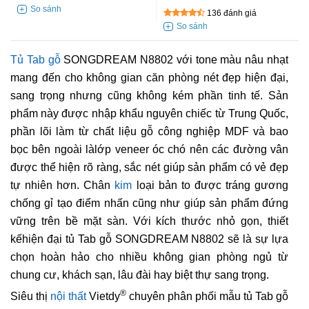
136 đánh giá
Tủ Tab gỗ
SONGDREAM N8802 với tone màu nâu nhạt
mang đến cho không gian căn phòng nét đẹp hiện đại,
sang trọng nhưng cũng không kém phần tinh tế. Sản
phẩm này được nhập khẩu nguyên chiếc từ Trung Quốc,
phần lõi làm từ chất liệu gỗ công nghiệp MDF và bao
bọc bên ngoài làlớp veneer óc chó nên các đường vân
được thể hiện rõ ràng, sắc nét giúp sản phẩm có vẻ đẹp
tự nhiên hơn. Chân
kim
loại bản to được tráng gương
chống gỉ tạo điểm nhấn cũng như giúp sản phẩm đứng
vững trên bề mặt sàn. Với kích thước nhỏ gọn, thiết
kếhiện đại tủ Tab gỗ SONGDREAM N8802 sẽ là sự lựa
chọn hoàn hảo cho nhiều không gian phòng ngủ từ
chung cư, khách sạn, lâu đài hay biệt thự sang trọng.
®
Siêu thị
nội thất
Vietdy
chuyên phân phối mẫu tủ Tab gỗ