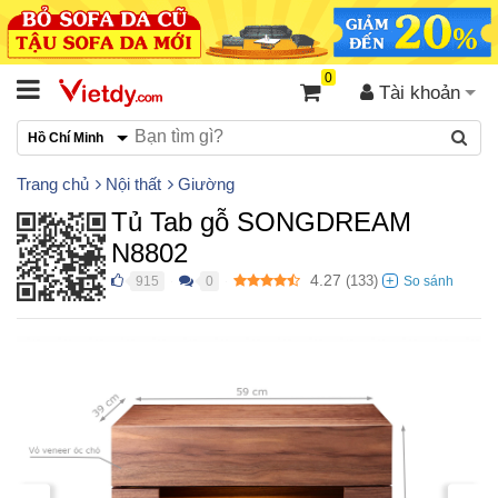
0
Tài khoản
Hồ Chí Minh
Trang chủ
Nội thất
Giường
Tủ Tab gỗ SONGDREAM
N8802
4.27
(
133
)
915
0
●
●