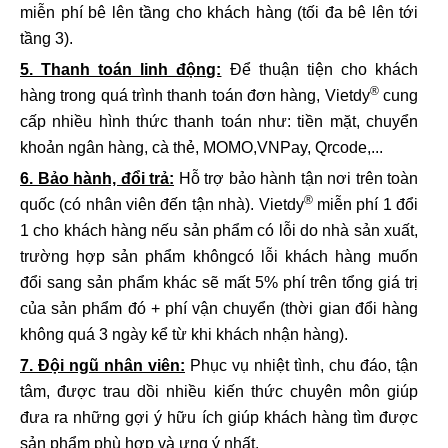
miễn phí bê lên tầng cho khách hàng (tối đa bê lên tới
tầng 3).
5. Thanh toán linh động:
Để thuận tiện cho khách
®
hàng trong quá trình thanh toán đơn hàng, Vietdy
cung
cấp nhiều hình thức thanh toán như: tiền mặt, chuyển
khoản ngân hàng, cà thẻ, MOMO,VNPay, Qrcode,...
6. Bảo hành, đổi trả:
Hỗ trợ bảo hành tận nơi trên toàn
®
quốc (có nhân viên đến tận nhà). Vietdy
miễn phí 1 đổi
1 cho khách hàng nếu sản phẩm có lỗi do nhà sản xuất,
trường hợp sản phẩm khôngcó lỗi khách hàng muốn
đổi sang sản phẩm khác sẽ mất 5% phí trên tổng giá trị
của sản phẩm đó + phí vận chuyển (thời gian đổi hàng
không quá 3 ngày kể từ khi khách nhận hàng).
7. Đội ngũ nhân viên:
Phục vụ nhiệt tình, chu đáo, tận
tâm, được trau dồi nhiều kiến thức chuyên môn giúp
đưa ra những gợi ý hữu ích giúp khách hàng tìm được
sản phẩm phù hợp và ưng ý nhất.