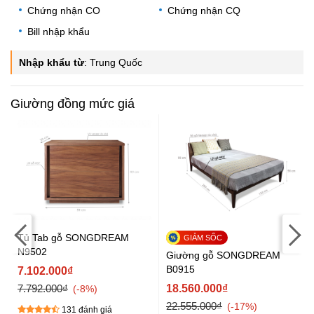
Chứng nhận CO
Chứng nhận CQ
Bill nhập khẩu
Nhập khẩu từ
:
Trung Quốc
Giường đồng mức giá
Tủ Tab gỗ SONGDREAM
N9502
Giường gỗ SONGDREAM
B0915
7.102.000₫
7.792.000₫
18.560.000₫
-8%
22.555.000₫
-17%
131 đánh giá