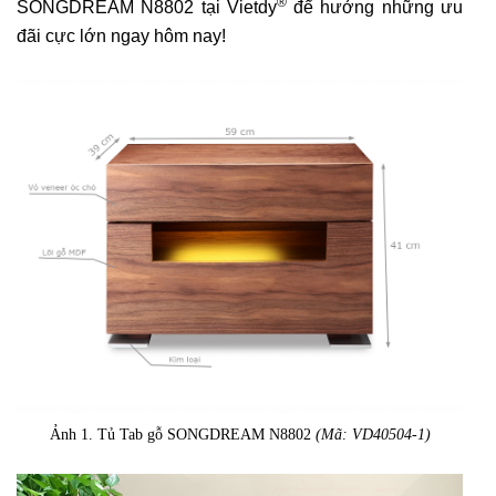
®
SONGDREAM N8802 tại Vietdy
để hưởng những ưu
đãi cực lớn ngay hôm nay!
Ảnh 1. Tủ Tab gỗ SONGDREAM N8802
(Mã: VD40504-1)