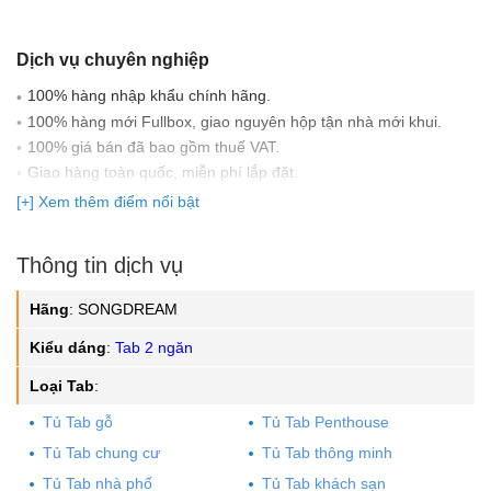
Dịch vụ chuyên nghiệp
100% hàng nhập khẩu chính hãng.
100% hàng mới Fullbox, giao nguyên hộp tận nhà mới khui.
100% giá bán đã bao gồm thuế VAT.
Giao hàng toàn quốc, miễn phí lắp đặt.
Có đầy đủ giấy tờ nhập khẩu: Bill nhập khẩu, CO, CQ, Parking
[+] Xem thêm điểm nổi bật
list...
Cam kết 100% hàng chính hãng, bảo hành trên 63 tỉnh thành,
Thông tin dịch vụ
có nhân viên tới tận nhà.
Giao hàng tận nơi, kiểm tra hàng trước khi thanh toán.
Hãng
:
SONGDREAM
Miễn phí giao hàng nội thành Hà Nội, TP. HCM, ngoại thành và
Kiểu dáng
:
Tab 2 ngăn
các tỉnh khác báo giá phí theo thỏa thuận.
Hình thức thanh toán linh động: tiền mặt, chuyển khoản ngân
Loại Tab
:
hàng, cà thẻ, MOMO, VNPay, Qrcode...
Có Showroom để khách hàng xem trực tiếp sản phẩm tại Hà Nội
Tủ Tab gỗ
Tủ Tab Penthouse
và TP. HCM.
Tủ Tab chung cư
Tủ Tab thông minh
Đổi hàng miễn phí nếu có lỗi do nhà sản xuất.
Tủ Tab nhà phố
Tủ Tab khách sạn