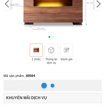
1 chiếc
Thông tin
Đánh giá
dịch vụ
Mã sản phẩm:
40504
Hồ Chí Minh
5.341.000₫
6.044.000₫
-11%
KHUYẾN MÃI DỊCH VỤ