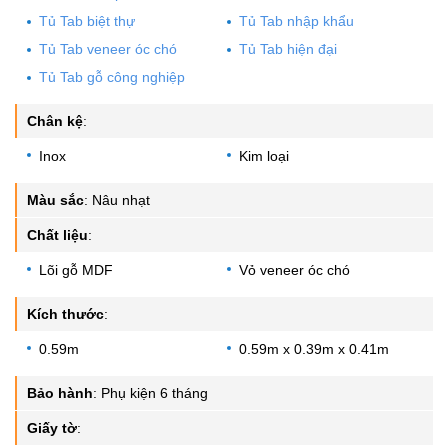
1 đổi 1 trong vòng tối đa 3 ngày mua hàng, điều kiện sản phẩm
Tủ Tab biệt thự
Tủ Tab nhập khẩu
còn nguyên mới, không bị hư hại (tính phí 5% trên giá trị sản
Tủ Tab veneer óc chó
Tủ Tab hiện đại
phẩm + phí vận chuyển).
Tủ Tab gỗ công nghiệp
Chân kệ
:
Inox
Kim loại
Màu sắc
:
Nâu nhạt
Chất liệu
:
Lõi gỗ MDF
Vỏ veneer óc chó
Kích thước
:
0.59m
0.59m x 0.39m x 0.41m
Bảo hành
:
Phụ kiện 6 tháng
Giấy tờ
: