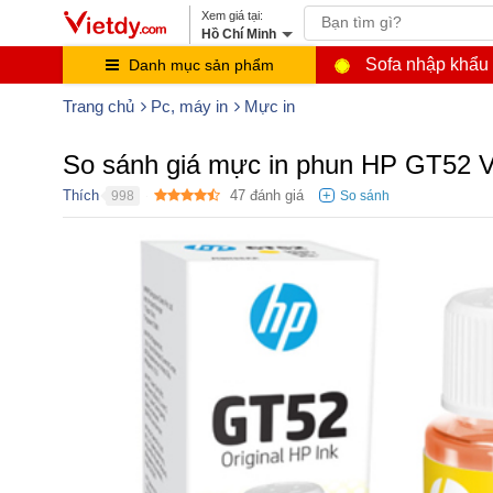
Hồ Chí Minh
Sofa nhập khẩu
Danh mục sản phẩm
Trang chủ
Pc, máy in
Mực in
So sánh giá mực in phun HP GT52 Và
Thích
47
đánh giá
998
●