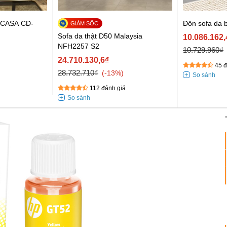
3 CASA CD-
Đôn sofa da
Sofa da thật D50 Malaysia
10.086.162,
NFH2257 S2
10.729.960₫
24.710.130,6₫
45 đ
28.732.710₫
-13%
112 đánh giá