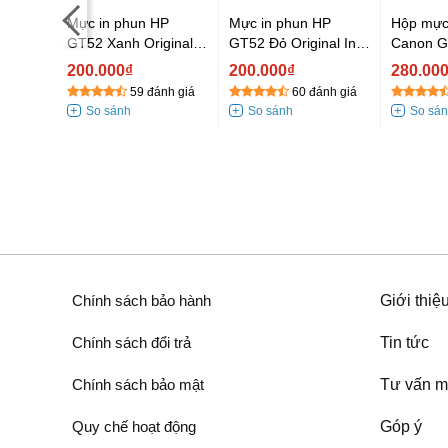
Mực in phun HP
Mực in phun HP
Hộp mực
GT52 Xanh Original
GT52 Đỏ Original Ink
Canon G
er TN-
Ink Bottle_M0H54AA
Bottle_M0H55AA
Đen (dà
o
200.000₫
200.000₫
280.00
(dành cho HP Ink
(dành cho HP Ink
dòng G-
59 đánh giá
60 đánh giá
Tank 115. 315. 415)
Tank 115. 315. 415)
G1010/G
20xx//MFCB77xx)
0%
nh giá
Chính sách bảo hành
Giới thiệ
Chính sách đổi trả
Tin tức
Chính sách bảo mật
Tư vấn m
Quy chế hoạt động
Góp ý