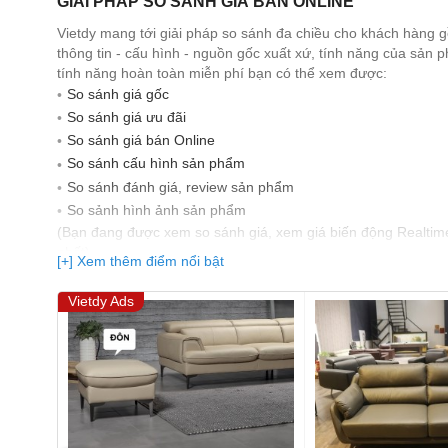
GIẢI PHÁP SO SÁNH GIÁ BÁN ONLINE
Vietdy mang tới giải pháp so sánh đa chiều cho khách hàng 
thông tin - cấu hình - nguồn gốc xuất xứ, tính năng của sản
tính năng hoàn toàn miễn phí bạn có thể xem được:
So sánh giá gốc
So sánh giá ưu đãi
So sánh giá bán Online
So sánh cấu hình sản phẩm
So sánh đánh giá, review sản phẩm
So sảnh hình ảnh sản phẩm
(Bạn đang được xem so sánh giá, xem giá biến động Realtim
nhất)
[+] Xem thêm điểm nổi bật
Vietdy Ads