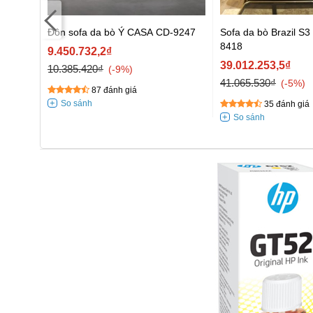
Đôn sofa da bò Ý CASA CD-9247
Sofa da bò Brazil S
8418
9.450.732,2₫
39.012.253,5₫
10.385.420₫
-9%
41.065.530₫
-5%
87 đánh giá
35 đánh giá