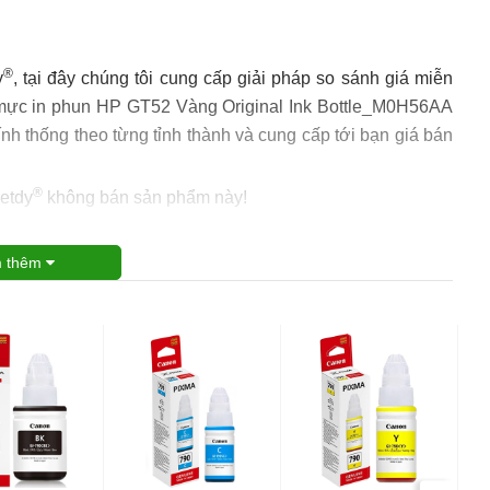
®
y
, tại đây chúng tôi cung cấp giải pháp so sánh giá miễn
á mực in phun HP GT52 Vàng Original Ink Bottle_M0H56AA
nh thống theo từng tỉnh thành và cung cấp tới bạn giá bán
®
ietdy
không bán sản phẩm này!
 thêm