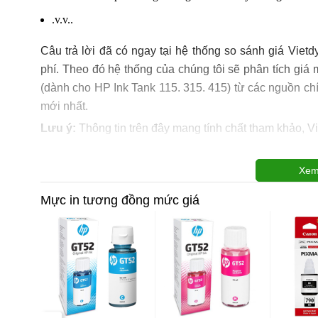
.v.v..
Câu trả lời đã có ngay tại hệ thống so sánh giá Vietd
phí. Theo đó hệ thống của chúng tôi sẽ phân tích gi
(dành cho HP Ink Tank 115. 315. 415) từ các nguồn chí
mới nhất.
Lưu ý:
Thông tin trên đây mang tính chất tham khảo, V
Xem
Mực in tương đồng mức giá