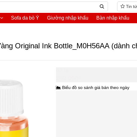
Tin t
Sofa da bò Ý
Giường nhập khẩu
Bàn nhập khẩu
ng Original Ink Bottle_M0H56AA (dành ch
Hồ Chí Minh
200.000₫
Biểu đồ so sánh giá bán theo ngày