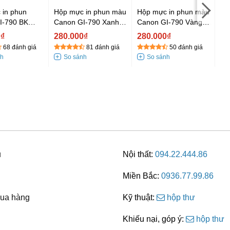
 in phun
Hộp mực in phun màu
Hộp mực in phun màu
Hộ
I-790 BK
Canon GI-790 Xanh
Canon GI-790 Vàng
Ca
nh cho Canon
dương (dành cho
(dành cho Canon
(d
0₫
280.000₫
280.000₫
28
Canon dòng G
dòng G Series)
dò
68 đánh giá
81 đánh giá
50 đánh giá
2000/G2010G2012/G3000/G3010/G3012)
Series)
u
Nội thất:
094.22.444.86
Miền Bắc:
0936.77.99.86
ua hàng
Kỹ thuật:
hộp thư
Khiếu nại, góp ý:
hộp thư