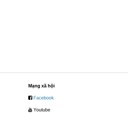
p mực in phun màu
HP 103A Neverstop
Hộp mực in phun
non GI-790 Đỏ
(dành cho HP
Canon GI-70 PGBK
ành cho Canon
Neverstop)
Đen (dành cho Canon
0.000₫
360.000₫
370.000₫
ng G Series)
GM2070)
73 đánh giá
61 đánh giá
71 đánh giá
Mạng xã hội
Facebook
Youtube