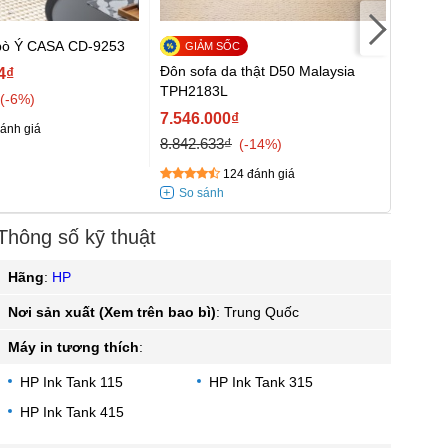
 bò Ý CASA CD-9253
Đôn sofa da thật D50 Malaysia
Sofa 
4₫
TPH2183L
S1
-6%
7.546.000₫
14.55
ánh giá
8.842.633₫
16.16
-14%
124 đánh giá
Thông số kỹ thuật
Hãng
:
HP
Nơi sản xuất (Xem trên bao bì)
:
Trung Quốc
Máy in tương thích
:
HP Ink Tank 115
HP Ink Tank 315
HP Ink Tank 415