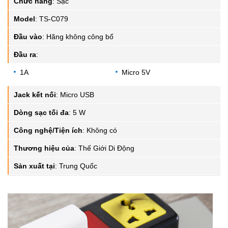
Chức năng
:
Sạc
Model
:
TS-C079
Đầu vào
:
Hãng không công bố
Đầu ra
:
1A
Micro 5V
Jack kết nối
:
Micro USB
Dòng sạc tối đa
:
5 W
Công nghệ/Tiện ích
:
Không có
Thương hiệu của
:
Thế Giới Di Động
Sản xuất tại
:
Trung Quốc