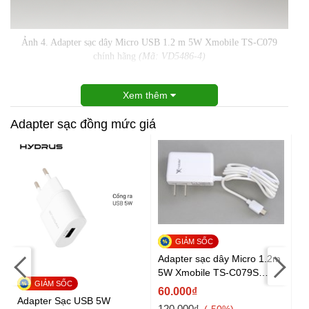
Ảnh 4. Adapter sạc dây Micro USB 1.2 m 5W Xmobile TS-C079
chính hãng
(Mã: VD5486-4)
Xem thêm
Adapter sạc đồng mức giá
Adapter sạc dây Micro 1.2m
5W Xmobile TS-C079S
Trắng
60.000₫
m
Adapter Sạc USB 5W
Ad
120.000₫