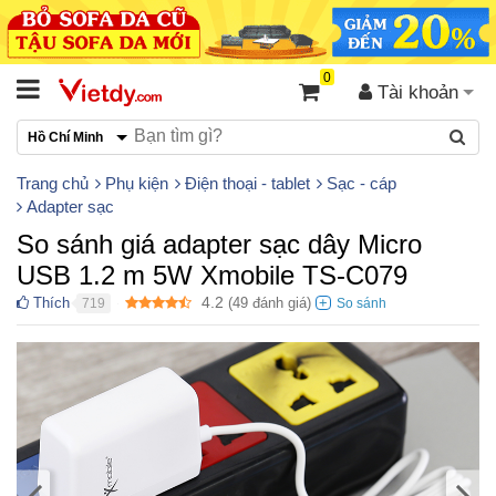
0
Tài khoản
Hồ Chí Minh
Trang chủ
Phụ kiện
Điện thoại - tablet
Sạc - cáp
Adapter sạc
So sánh giá adapter sạc dây Micro
USB 1.2 m 5W Xmobile TS-C079
4.2
Thích
(
49
đánh giá)
719
●