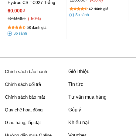
-50%
Hydrus CS-TC027 Trắng
D
42 đánh giá
60.000₫
7
120.000₫
12
-50%
58 đánh giá
Chính sách bảo hành
Giới thiệu
Chính sách đổi trả
Tin tức
Chính sách bảo mật
Tư vấn mua hàng
Quy chế hoạt động
Góp ý
Giao hàng, lắp đặt
Khiếu nại
Hướng dẫn mua Online
Voucher