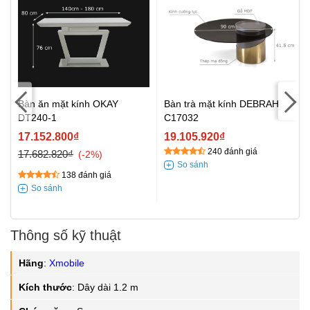
Bàn trà mặt kính DEBRAH
Bàn ăn mặt kính OKAY
C17032
DT240-1
19.105.920₫
17.152.800₫
240 đánh giá
17.682.820₫
-2%
138 đánh giá
Thông số kỹ thuật
Hãng
:
Xmobile
Kích thước
:
Dây dài 1.2 m