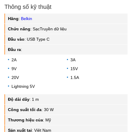
Thông số kỹ thuật
Hãng
:
Belkin
Chức năng
:
SạcTruyền dữ liệu
Đầu vào
:
USB Type C
Đầu ra
:
2A
3A
9V
15V
20V
1.5A
Lightning 5V
Độ dài dây
:
1 m
Công suất tối đa
:
30 W
Thương hiệu của
:
Mỹ
Sản xuất tại
:
Việt Nam