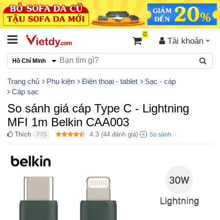
0
Tài khoản
Hồ Chí Minh
Trang chủ
Phụ kiện
Điện thoại - tablet
Sạc - cáp
Cáp sạc
So sánh giá cáp Type C - Lightning
MFI 1m Belkin CAA003
4.3
Thích
(
44
đánh giá)
775
●