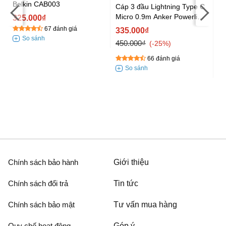
Belkin CAB003
Cáp 3 đầu Lightning Type C
Micro 0.9m Anker Powerline
325.000₫
II A8436 Trắng
67 đánh giá
335.000₫
Cá
450.000₫
-25%
C
66 đánh giá
3
43
Chính sách bảo hành
Giới thiệu
Chính sách đổi trả
Tin tức
Chính sách bảo mật
Tư vấn mua hàng
Quy chế hoạt động
Góp ý