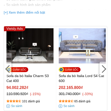
So sảnh hình ảnh sản phẩm
(Bạn đang được xem so sánh giá, xem giá biến động Realtime 10
[+] Xem thêm điểm nổi bật
lần cập nhật gần nhất)
Vietdy Ads
Sofa da bò Italia Charm S3
Sofa da bò Italia Lord S4 Cat
Cat 400
600
94.002.282₫
202.165.800₫
110.590.920₫
301.740.000₫
-15%
-33%
101 đánh giá
65 đánh giá