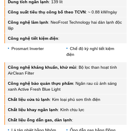
Dung tích ngăn lạnh
:
139 lít
Công suất tiêu thụ công bố theo TCVN
:
~ 0.88 kW/ngày
Công nghệ làm lạnh
:
NeoFrost Technology hai dàn lạnh độc
lập
Công nghệ tiết kiệm điện
:
Prosmart Inverter
Chế độ kỳ nghỉ tiết kiệm
điện
Công nghệ kháng khuẩn, khử mùi
:
Bộ lọc than hoạt tính
AirClean Filter
Công nghệ bảo quản thực phẩm
:
Ngăn rau củ ánh sáng
xanh Active Fresh Blue Light
Chất liệu cửa tủ lạnh
:
Kim loại phủ sơn tĩnh điện
Chất liệu khay ngăn lạnh
:
Kính chịu lực
Chất liệu ống dẫn gas, dàn lạnh
:
Lá tản nhiệt bằng Nhôm
Ống dẫn gas bằng Đồng