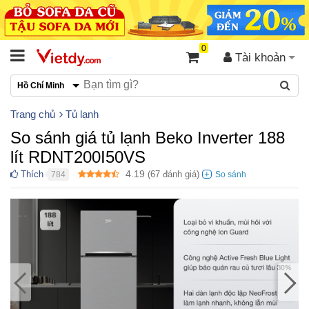
0
Tài khoản
Hồ Chí Minh
Trang chủ
Tủ lạnh
So sánh giá tủ lạnh Beko Inverter 188
lít RDNT200I50VS
4.19
Thích
(
67
đánh giá)
784
●