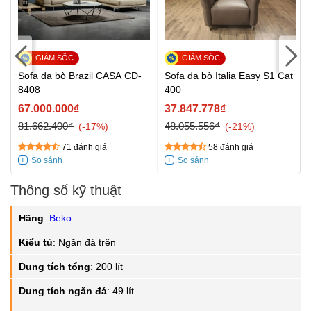
Sofa da bò Brazil CASA CD-
Sofa da bò Italia Easy S1 Cat
8408
400
67.000.000₫
37.847.778₫
81.662.400₫
48.055.556₫
-17%
-21%
71 đánh giá
58 đánh giá
Thông số kỹ thuật
Hãng
:
Beko
Kiểu tủ
:
Ngăn đá trên
Dung tích tổng
:
200 lít
Dung tích ngăn đá
:
49 lít