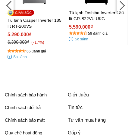
Tủ lạnh Toshiba Inverter 180
Tủ
lít GR-B22VU UKG
A
Tủ lạnh Casper Inverter 185
lít RT-200VS
5.590.000₫
5
59 đánh giá
5.290.000₫
5.
6.390.000₫
-17%
66 đánh giá
Chính sách bảo hành
Giới thiệu
Chính sách đổi trả
Tin tức
Chính sách bảo mật
Tư vấn mua hàng
Quy chế hoạt động
Góp ý