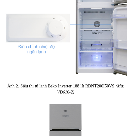
Ảnh 2. Siêu thị tủ lạnh Beko Inverter 188 lít RDNT200I50VS
(Mã:
VD616-2)