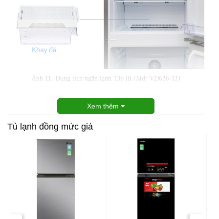
Ảnh 11. Dung tích ngăn lạnh 139 lít
(Mã: VD616-11)
Xem thêm
Tủ lạnh đồng mức giá