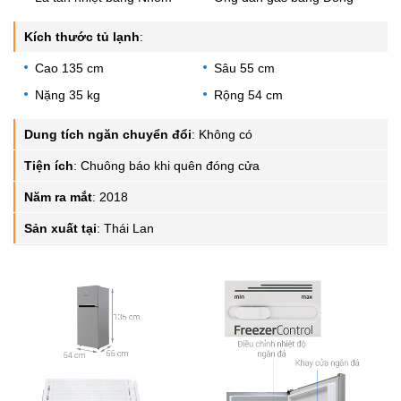
Kích thước tủ lạnh
:
Cao 135 cm
Sâu 55 cm
Nặng 35 kg
Rộng 54 cm
Dung tích ngăn chuyển đổi
:
Không có
Tiện ích
:
Chuông báo khi quên đóng cửa
Năm ra mắt
:
2018
Sản xuất tại
:
Thái Lan