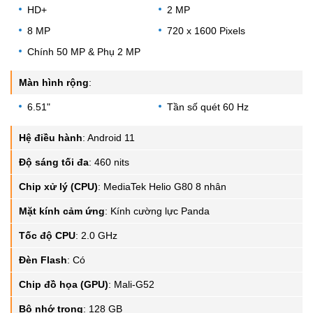
HD+
2 MP
8 MP
720 x 1600 Pixels
Chính 50 MP & Phụ 2 MP
Màn hình rộng
:
6.51"
Tần số quét 60 Hz
Hệ điều hành
:
Android 11
Độ sáng tối đa
:
460 nits
Chip xử lý (CPU)
:
MediaTek Helio G80 8 nhân
Mặt kính cảm ứng
:
Kính cường lực Panda
Tốc độ CPU
:
2.0 GHz
Đèn Flash
:
Có
Chip đồ họa (GPU)
:
Mali-G52
Bộ nhớ trong
:
128 GB