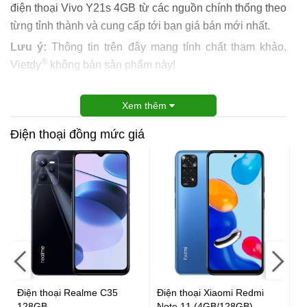
điện thoại Vivo Y21s 4GB từ các nguồn chính thống theo
từng tỉnh thành và cung cấp tới bạn giá bán mới nhất.
Lưu ý:
Thông tin trên đây mang tính chất tham khảo,
®
Vietdy
không bán sản phẩm này!
Xem thêm
Điện thoại đồng mức giá
Điện thoại Realme C35
Điện thoại Xiaomi Redmi
Đi
128GB
Note 11 (4GB/128GB)