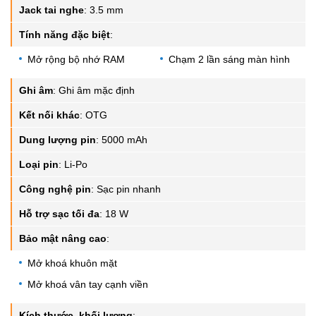
Jack tai nghe
:
3.5 mm
Tính năng đặc biệt
:
Mở rộng bộ nhớ RAM
Chạm 2 lần sáng màn hình
Ghi âm
:
Ghi âm mặc định
Kết nối khác
:
OTG
Dung lượng pin
:
5000 mAh
Loại pin
:
Li-Po
Công nghệ pin
:
Sạc pin nhanh
Hỗ trợ sạc tối đa
:
18 W
Bảo mật nâng cao
:
Mở khoá khuôn mặt
Mở khoá vân tay cạnh viền
Kích thước, khối lượng
: