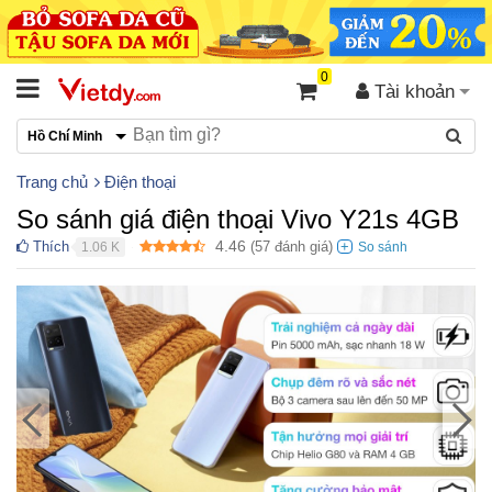
0
Tài khoản
Hồ Chí Minh
Trang chủ
Điện thoại
So sánh giá điện thoại Vivo Y21s 4GB
4.46
Thích
(
57
đánh giá)
1.06 K
●