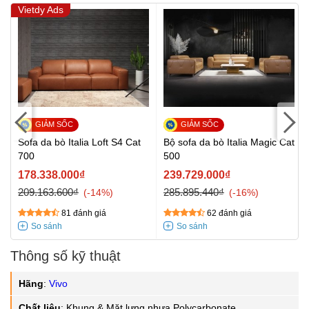
Vietdy Ads
Sofa da bò Italia Loft S4 Cat
Bộ sofa da bò Italia Magic Cat
700
500
178.338.000₫
239.729.000₫
209.163.600₫
285.895.440₫
-14%
-16%
81 đánh giá
62 đánh giá
Thông số kỹ thuật
Hãng
:
Vivo
Chất liệu
:
Khung & Mặt lưng nhựa Polycarbonate