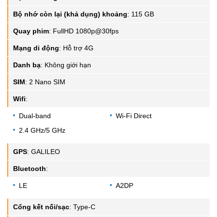
Bộ nhớ còn lại (khả dụng) khoảng
:
115 GB
Quay phim
:
FullHD 1080p@30fps
Mạng di động
:
Hỗ trợ 4G
Danh bạ
:
Không giới hạn
SIM
:
2 Nano SIM
Wifi
:
Dual-band
Wi-Fi Direct
2.4 GHz/5 GHz
GPS
:
GALILEO
Bluetooth
:
LE
A2DP
Cổng kết nối/sạc
:
Type-C