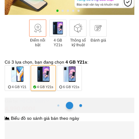
Điểm nổi
4 GB
Thông số
Đánh giá
bật
Y21s
kỹ thuật
Có 3 lựa chọn, bạn đang chọn
4 GB Y21s
:
4 GB Y21
4 GB Y21s
6 GB Y21s
Hồ Chí Minh
4.990.000₫
Biểu đồ so sánh giá bán theo ngày