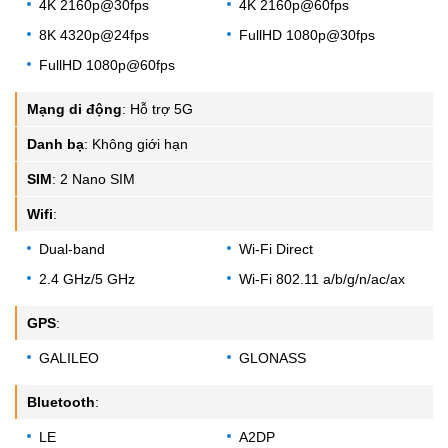
4K 2160p@30fps
4K 2160p@60fps
8K 4320p@24fps
FullHD 1080p@30fps
FullHD 1080p@60fps
Mạng di động
:
Hỗ trợ 5G
Danh bạ
:
Không giới hạn
SIM
:
2 Nano SIM
Wifi
:
Dual-band
Wi-Fi Direct
2.4 GHz/5 GHz
Wi-Fi 802.11 a/b/g/n/ac/ax
GPS
:
GALILEO
GLONASS
Bluetooth
:
LE
A2DP