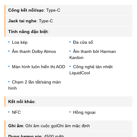
Cổng kết nối/sạc
:
Type-C
Jack tai nghe
:
Type-C
Tính năng đặc biệt
:
Loa kép
Đa cửa sổ
Âm thanh Dolby Atmos
Âm thanh bởi Harman
Kardon
Màn hình luôn hiển thị AOD
Công nghệ tản nhiệt
LiquidCool
Chạm 2 lần tắt/sáng màn
hình
Kết nối khác
:
NFC
Hồng ngoại
Ghi âm
:
Ghi âm cuộc gọiGhi âm mặc định
Dung lượng pin
:
4500 mAh