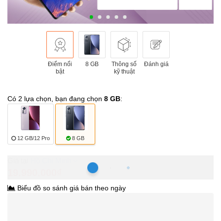
Điểm nổi
8 GB
Thông số
Đánh giá
bật
kỹ thuật
Có 2 lựa chọn, bạn đang chọn
8 GB
:
12 GB/12 Pro
8 GB
Hồ Chí Minh
19.990.000₫
Biểu đồ so sánh giá bán theo ngày