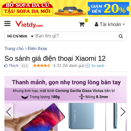
0
Tài khoản
Hồ Chí Minh
Trang chủ
Điện thoại
So sánh giá điện thoại Xiaomi 12
4.32
Thích
(
56
đánh giá)
411
●