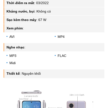
Thời điểm ra mắt
:
03/2022
Kháng nước, bụi
:
Không có
Sạc kèm theo máy
:
67 W
Xem phim
:
AVI
MP4
Nghe nhạc
:
MP3
FLAC
Midi
Thiết kế
:
Nguyên khối