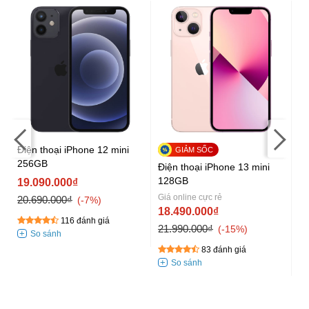
Điện thoại iPhone 12 mini
256GB
Điện thoại iPhone 13 mini
Đi
128GB
12
19.090.000₫
Giá online cực rẻ
Gi
20.690.000₫
-7%
18.490.000₫
1
116 đánh giá
21.990.000₫
21
-15%
83 đánh giá