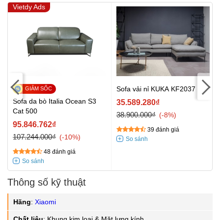
Vietdy Ads
Sofa vải nỉ KUKA KF2037
Sofa da bò Italia Ocean S3
35.589.280₫
Cat 500
38.900.000₫
-8%
95.846.762₫
39 đánh giá
107.244.000₫
-10%
48 đánh giá
Thông số kỹ thuật
Hãng
:
Xiaomi
Chất liệu
:
Khung kim loại & Mặt lưng kính