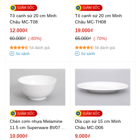
Tô canh sứ 20 cm Minh
Tô canh sứ 20 cm Minh
Châu MC-T08
Châu MC-TH08
12.000₫
19.000₫
60.000₫
65.000₫
-80%
-70%
54 đánh giá
56 đánh giá
Chén cơm nhựa Melamine
Dĩa cạn sứ 15 cm Minh
11.5 cm Superware BV074-
Châu MC-D06
4.5
10.000₫
9.000₫