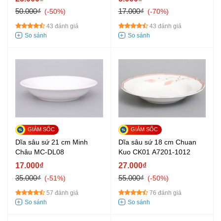
50.000₫
17.000₫
-50%
-70%
43 đánh giá
43 đánh giá
Dĩa sâu sứ 21 cm Minh
Dĩa sâu sứ 18 cm Chuan
Châu MC-DL08
Kuo CK01 A7201-1012
17.000₫
27.000₫
35.000₫
55.000₫
-51%
-50%
57 đánh giá
76 đánh giá