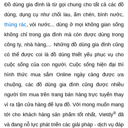
Đồ dùng gia đình là từ gọi chung cho tất cả các đồ
dùng, dụng cụ như chổi lau, ấm chén, bình nước,
thùng rác
, vòi nước... dùng ở mọi không gian sống
không chỉ trong gia đình mà còn được dùng trong
công ty, nhà hàng,... Những đồ dùng gia đình cũng
có thể được coi là đồ dùng thiết yếu phục vụ cho
cuộc sống của con người. Cuộc sống hiện đại thì
hình thức mua sắm Online ngày càng được ưa
chuộng, các đồ dùng gia đình cũng được nhiều
người tìm mua trên trang bán hàng trực tuyến thay
vì ra tận cửa hàng để lựa đồ. Với mong muốn mang
®
tới cho khách hàng sản phẩm tốt nhất, Vietdy
đã
và đang nỗ lực phát triển các giải pháp - dịch vụ đáp