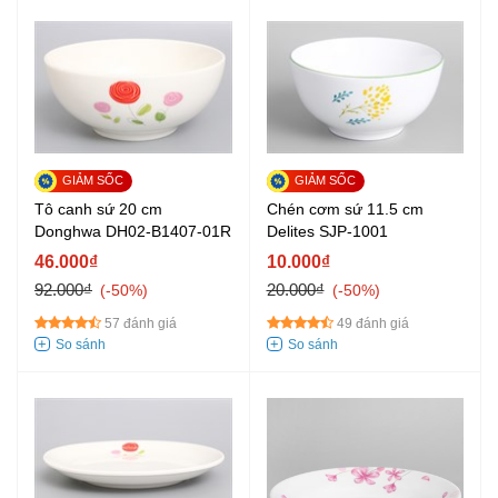
Tô canh sứ 20 cm
Chén cơm sứ 11.5 cm
Donghwa DH02-B1407-01R
Delites SJP-1001
46.000₫
10.000₫
92.000₫
20.000₫
-50%
-50%
57 đánh giá
49 đánh giá