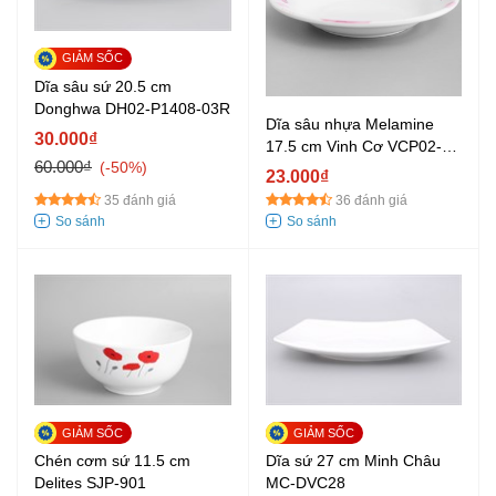
Dĩa sâu sứ 20.5 cm
Donghwa DH02-P1408-03R
Dĩa sâu nhựa Melamine
30.000₫
17.5 cm Vinh Cơ VCP02-
60.000₫
-50%
A5207
23.000₫
35 đánh giá
36 đánh giá
Chén cơm sứ 11.5 cm
Dĩa sứ 27 cm Minh Châu
Delites SJP-901
MC-DVC28