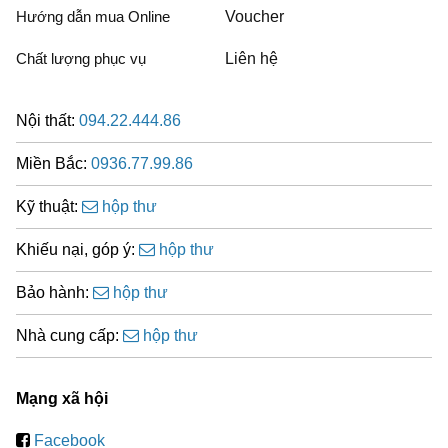
Hướng dẫn mua Online
Voucher
Chất lượng phục vụ
Liên hệ
Nội thất:
094.22.444.86
Miền Bắc:
0936.77.99.86
Kỹ thuật:
hộp thư
Khiếu nại, góp ý:
hộp thư
Bảo hành:
hộp thư
Nhà cung cấp:
hộp thư
Mạng xã hội
Facebook