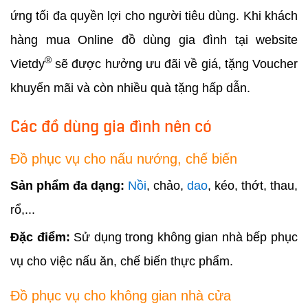
ứng tối đa quyền lợi cho người tiêu dùng. Khi khách
hàng mua Online đồ dùng gia đình tại website
®
Vietdy
sẽ được hưởng ưu đãi về giá, tặng Voucher
khuyến mãi và còn nhiều quà tặng hấp dẫn.
Các đồ dùng gia đình nên có
Đồ phục vụ cho nấu nướng, chế biến
Sản phẩm đa dạng:
Nồi
, chảo,
dao
, kéo, thớt, thau,
rổ,...
Đặc điểm:
Sử dụng trong không gian nhà bếp phục
vụ cho việc nấu ăn, chế biến thực phẩm.
Đồ phục vụ cho không gian nhà cửa