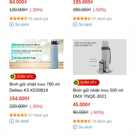
84.000₫
195.000₫
120.000₫
390.000₫
-30%
-50%
55 đánh giá
67 đánh giá
Bình giữ nhiệt inox 780 ml
Bình giữ nhiệt inox 500 ml
Delites KS K530B19
DMX YNQE-3021
154.000₫
45.000₫
220.000₫
-30%
90.000₫
-50%
57 đánh giá
79 đánh giá