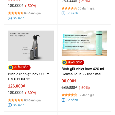
250.000₫
-30%
180.000₫
-50%
66 đánh giá
64 đánh giá
Bình giữ nhiệt inox 420 ml
Bình giữ nhiệt inox 500 ml
Delites KS K550B37 màu
DMX BDKL13
xanh
90.000₫
126.000₫
180.000₫
-50%
180.000₫
-30%
62 đánh giá
63 đánh giá