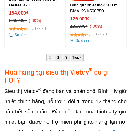
Bình giữ nhiệt inox 500 ml
Delites X20
DMX KS K500B50
154.000₫
126.000₫
220.000₫
-30%
180.000₫
-30%
66 đánh giá
70 đánh giá
1
2
3
Tiếp ››
®
Mua hàng tại siêu thị Vietdy
có gì
HOT?
®
Siêu thị Vietdy
đang bán và phân phối Bình - ly giữ
nhiệt chính hãng, hỗ trợ 1 đổi 1 trong 12 tháng cho
hầu hết sản phẩm. Đặc biệt, khi mua bình - ly giữ
nhiệt bạn được hỗ trợ miễn phí giao hàng tận nơi