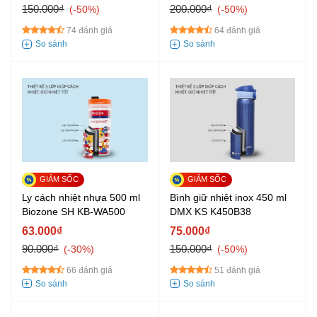
150.000₫
200.000₫
-50%
-50%
74 đánh giá
64 đánh giá
Ly cách nhiệt nhựa 500 ml
Bình giữ nhiệt inox 450 ml
Biozone SH KB-WA500
DMX KS K450B38
63.000₫
75.000₫
90.000₫
150.000₫
-30%
-50%
66 đánh giá
51 đánh giá