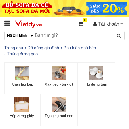
0
Tài khoản
Hồ Chí Minh
Trang chủ
Đồ dùng gia đình
Phụ kiện nhà bếp
Thùng đựng gạo
Khăn lau bếp
Xay tiêu - tỏi - ớt
Hũ đựng tăm
Hộp đựng giấy
Dụng cụ mài dao