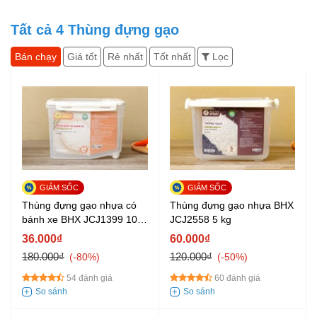
Tất cả
4
Thùng đựng gạo
Bán chạy
Giá tốt
Rẻ nhất
Tốt nhất
Lọc
Thùng đựng gạo nhựa có
Thùng đựng gạo nhựa BHX
bánh xe BHX JCJ1399 10
JCJ2558 5 kg
kg
36.000₫
60.000₫
180.000₫
120.000₫
-80%
-50%
54 đánh giá
60 đánh giá