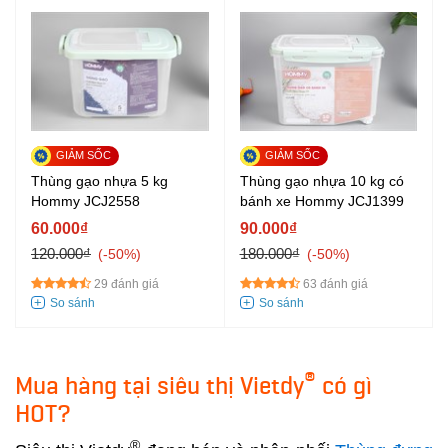
Thùng gạo nhựa 5 kg
Thùng gạo nhựa 10 kg có
Hommy JCJ2558
bánh xe Hommy JCJ1399
60.000₫
90.000₫
120.000₫
180.000₫
-50%
-50%
29 đánh giá
63 đánh giá
®
Mua hàng tại siêu thị Vietdy
có gì
HOT?
®