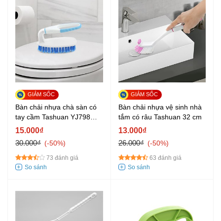
Bàn chải nhựa chà sàn có
Bàn chải nhựa vệ sinh nhà
tay cầm Tashuan YJ798
tắm có râu Tashuan 32 cm
15cm
15.000₫
13.000₫
30.000₫
26.000₫
-50%
-50%
73 đánh giá
63 đánh giá