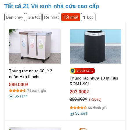
Tất cả
21
Vệ sinh nhà cửa cao cấp
Bán chạy
Giá tốt
Rẻ nhất
Tốt nhất
Lọc
Thùng rác nhựa 60 lít 3
ngăn Hiro Inochi
Thùng rác nhựa 10 lít Fitis
HIN.RAPL.003N
ROM1-901
599.000₫
74 đánh giá
203.000₫
290.000₫
-30%
66 đánh giá