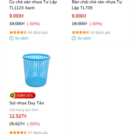
Cọ chà sàn nhựa Tự Lập
Bàn chải chà sàn nhựa Tự
TL1123 Xanh
Lập TL709
9.000₫
9.000₫
18.000₫
18.000₫
-50%
-50%
44 đánh giá
64 đánh giá
Sọt nhựa Duy Tân
Hết hàng tạm thời
12.527₫
25.527₫
-50%
57 đánh giá