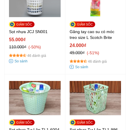
Sọt nhựa JCJ SN001
Găng tay cao su có móc
treo size L Scotch Brite
55.000₫
24.000₫
110.000₫
-50%
49.000₫
-51%
46 đánh giá
46 đánh giá
Sọt nhựa Tự Lập TL1-6004
Sọt nhựa Tự Lập TL1-996