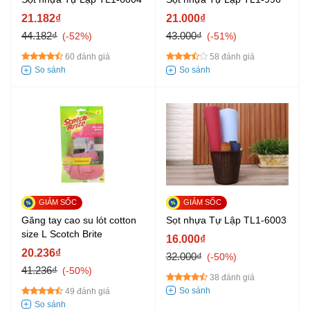
21.182₫
21.000₫
44.182₫
43.000₫
-52%
-51%
60 đánh giá
58 đánh giá
Găng tay cao su lót cotton
Sọt nhựa Tự Lập TL1-6003
size L Scotch Brite
16.000₫
20.236₫
32.000₫
-50%
41.236₫
-50%
38 đánh giá
49 đánh giá