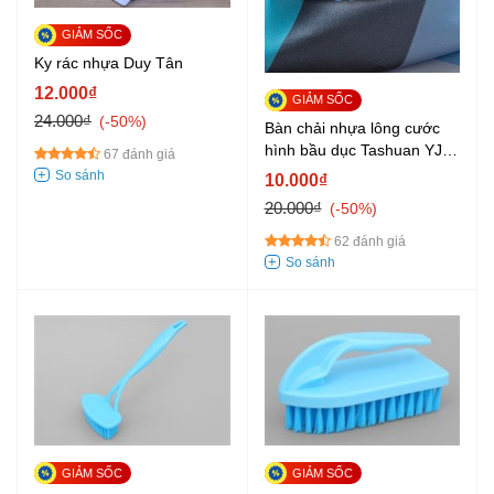
Ky rác nhựa Duy Tân
12.000₫
24.000₫
-50%
Bàn chải nhựa lông cước
hình bầu dục Tashuan YJ-
67 đánh giá
797
10.000₫
20.000₫
-50%
62 đánh giá