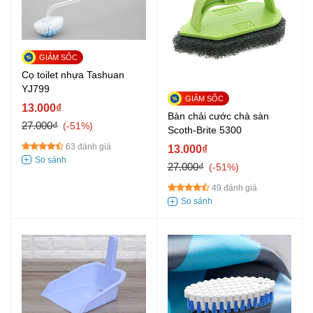
Cọ toilet nhựa Tashuan
YJ799
13.000₫
Bàn chải cước chà sàn
27.000₫
-51%
Scoth-Brite 5300
63 đánh giá
13.000₫
27.000₫
-51%
49 đánh giá