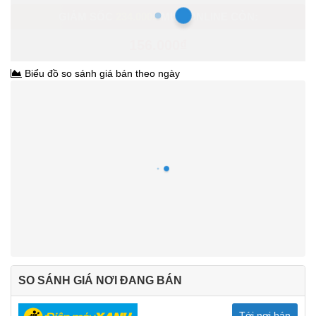
GIẢM SỐC
234.000₫
MUA ONLINE CÒN:
156.000₫
Biểu đồ so sánh giá bán theo ngày
SO SÁNH GIÁ NƠI ĐANG BÁN
Tới nơi bán