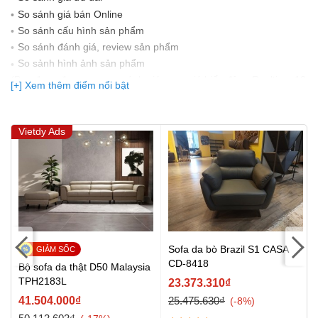
So sánh giá bán Online
So sánh cấu hình sản phẩm
So sánh đánh giá, review sản phẩm
So sảnh hình ảnh sản phẩm
(Bạn đang được xem so sánh giá, xem giá biến động Realtime 10
[+] Xem thêm điểm nổi bật
lần cập nhật gần nhất)
Vietdy Ads
Sofa da bò Brazil S1 CASA
CD-8418
Bộ sofa da thật D50 Malaysia
TPH2183L
23.373.310₫
41.504.000₫
25.475.630₫
-8%