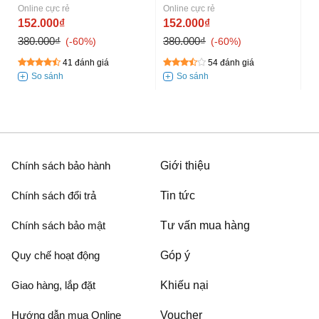
Online cực rẻ
Online cực rẻ
On
152.000₫
152.000₫
1
380.000₫
380.000₫
38
-60%
-60%
41 đánh giá
54 đánh giá
Chính sách bảo hành
Giới thiệu
Chính sách đổi trả
Tin tức
Chính sách bảo mật
Tư vấn mua hàng
Quy chế hoạt động
Góp ý
Giao hàng, lắp đặt
Khiếu nại
Hướng dẫn mua Online
Voucher