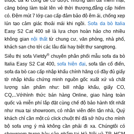
thuộc da kì công để có được những tấm da mềm mại,
căng bóng làm toát lên vẻ thời thượng,đẳng cấp hiếm
có. Đệm mút 7 lớp cao cấp đảm bảo độ êm ái, chống xẹp
lún tạo cảm giác thoải mái khi ngồi.
Sofa da bò Italia
Easy S2 Cat 400 sẽ là lựa chọn hoàn hảo cho nhiều
không gian
nội thất
từ chung cư, văn phòng, nhà phố,
khách sạn cho tới các lâu đài hay biệt thự sangtrọng.
®
Siêu thị sofa Vietdy
chuyên phân phối mẫu sofa da bò
Italia Easy S2 Cat 400,
sofa hiện đại
, sofa tân cổ điển,
sofa da bò cao cấp nhập khẩu chính hãng có đầy đủ giấy
tờ nhập khẩu chứng minh nguồn gốc xuất xứ và chất
lượng sản phẩm như: bill nhập khẩu, giấy CO,
CQ,...Vớihình thức bán hàng Online, giao hàng toàn
quốc và miễn phí lắp đặt cùng chế độ bảo hành tốt nhất
như mua tại showroom, có nhân viên đến tận nhà, Quý
khách chỉ cần một cú click chuột thì đã sở hữu cho mình
bộ sofa ưng ý mà không cần phải đi xa. Chúngtôi có
showroom trưng bày sản phẩm tại Hà Nội và TP. HCM