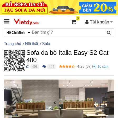
0
Tài khoản
Hồ Chí Minh
Trang chủ
Nội thất
Sofa
Sofa da bò Italia Easy S2 Cat
400
4.28
(
87
)
498
444
●
●