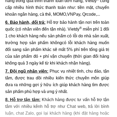
hàng trong quá trình thanh toán đơn hàng, Vietdy
cung
cấp nhiều hình thức thanh toán như: tiền mặt, chuyển
khoản ngân hàng, cà thẻ, MOMO,VNPay, Qrcode,...
6. Bảo hành, đổi trả:
Hỗ trợ bảo hành tận nơi trên toàn
®
quốc (có nhân viên đến tận nhà). Vietdy
miễn phí 1 đổi
1 cho khách hàng nếu sản phẩm có lỗi do nhà sản xuất,
trường hợp sản phẩm khôngcó lỗi khách hàng muốn
đổi sang sản phẩm khác sẽ mất 5% phí trên tổng giá trị
của sản phẩm đó + phí vận chuyển (thời gian đổi hàng
không quá 3 ngày kể từ khi khách nhận hàng).
7. Đội ngũ nhân viên:
Phục vụ nhiệt tình, chu đáo, tận
tâm, được trau dồi nhiều kiến thức chuyên môn giúp
đưa ra những gợi ý hữu ích giúp khách hàng tìm được
sản phẩm phù hợp và ưng ý nhất.
8. Hỗ trợ tận tâm:
Khách hàng được tư vấn hỗ trợ tận
tâm với nhiều kênh hỗ trợ như Chat web, trả lời bình
luận, chat Zalo, gọi lại khách hàng (khi đặt hàng hoặc