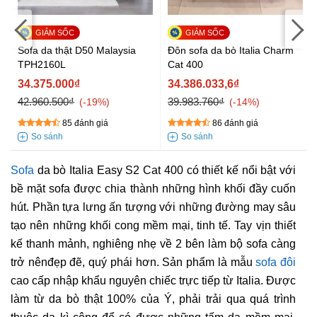
Sofa da thật D50 Malaysia
Đôn sofa da bò Italia Charm
TPH2160L
Cat 400
34.375.000₫
34.386.033,6₫
42.960.500₫
39.983.760₫
-19%
-14%
85 đánh giá
86 đánh giá
Sofa
da bò Italia Easy S2 Cat 400 có thiết kế nổi bật với
bề mặt sofa được chia thành những hình khối đầy cuốn
hút. Phần tựa lưng ấn tượng với những đường may sâu
tạo nên những khối cong mềm mại, tinh tế. Tay vịn thiết
kế thanh mảnh, nghiêng nhẹ về 2 bên làm bộ sofa càng
trở nênđẹp đẽ, quý phái hơn. Sản phẩm là mẫu
sofa đôi
cao cấp nhập khẩu nguyên chiếc trực tiếp từ Italia. Được
làm từ da bò thật 100% của Ý, phải trải qua quá trình