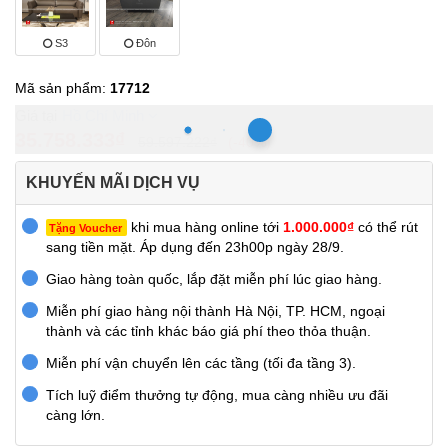
S3
Đôn
Mã sản phẩm:
17712
Hồ Chí Minh
35.758.333₫
59.597.222₫
-40%
KHUYẾN MÃI DỊCH VỤ
khi mua hàng online tới
1.000.000₫
có thể rút
Tặng Voucher
sang tiền mặt. Áp dụng đến 23h00p ngày 28/9.
Giao hàng toàn quốc, lắp đặt miễn phí lúc giao hàng.
Miễn phí giao hàng nội thành Hà Nội, TP. HCM, ngoại
thành và các tỉnh khác báo giá phí theo thỏa thuận.
Miễn phí vận chuyển lên các tầng (tối đa tầng 3).
Tích luỹ điểm thưởng tự động, mua càng nhiều ưu đãi
càng lớn.