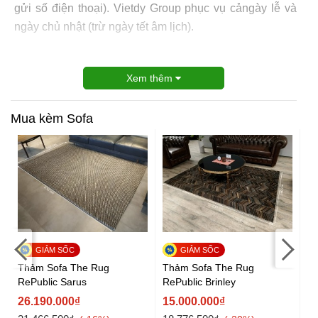
gửi số điện thoại). Vietdy Group phục vụ cảngày lễ và
ngày chủ nhật (trừ ngày tết âm lịch).
Xem thêm
Mua kèm Sofa
Kệ
Thảm Sofa The Rug
Thảm Sofa The Rug
1
RePublic Sarus
RePublic Brinley
18
26.190.000₫
15.000.000₫