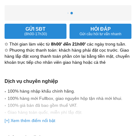
GỬI SĐT
HỎI ĐÁP
(8h00-17h30)
Gửi câu hỏi tư vấn nhanh
✩ Thời gian làm việc từ
8h00' đến 21h00'
các ngày trong tuần.
✩ Phương thức thanh toán: khách hàng phải đặt cọc trước. Giao
hàng lắp đặt xong thanh toán phần còn lại bằng tiền mặt, chuyển
khoản trực tiếp cho nhân viên giao hàng hoặc cà thẻ
Dịch vụ chuyên nghiệp
100% hàng nhập khẩu chính hãng.
100% hàng mới Fullbox, giao nguyên hộp tận nhà mới khui.
100% giá bán đã bao gồm thuế VAT.
Giao hàng toàn quốc, miễn phí lắp đặt.
Có đầy đủ giấy tờ nhập khẩu: Bill nhập khẩu, CO, CQ, Parking
[+] Xem thêm điểm nổi bật
list...
Cam kết 100% hàng chính hãng, bảo hành trên 63 tỉnh thành,