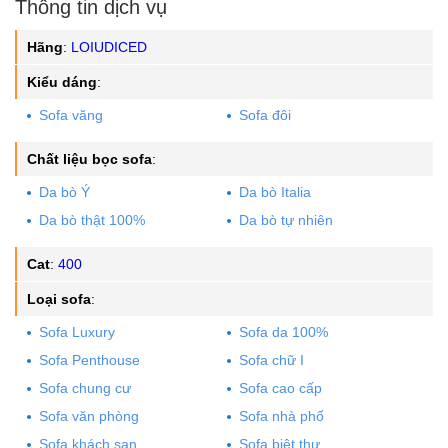
Thông tin dịch vụ
có nhân viên tới tận nhà.
Giao hàng tận nơi, kiểm tra hàng trước khi thanh toán.
Hãng
:
LOIUDICED
Miễn phí giao hàng nội thành Hà Nội, TP. HCM, ngoại thành và
Kiểu dáng
:
các tỉnh khác báo giá phí theo thỏa thuận.
Hình thức thanh toán linh động: tiền mặt, chuyển khoản ngân
Sofa văng
Sofa đôi
hàng, cà thẻ, MOMO, VNPay, Qrcode...
Có Showroom để khách hàng xem trực tiếp sản phẩm tại Hà Nội
Chất liệu bọc sofa
:
và TP. HCM.
Da bò Ý
Da bò Italia
Đổi hàng miễn phí nếu có lỗi do nhà sản xuất.
1 đổi 1 trong vòng tối đa 3 ngày mua hàng, điều kiện sản phẩm
Da bò thật 100%
Da bò tự nhiên
còn nguyên mới, không bị hư hại (tính phí 5% trên giá trị sản
phẩm + phí vận chuyển).
Cat
:
400
Loại sofa
:
Sofa Luxury
Sofa da 100%
Sofa Penthouse
Sofa chữ I
Sofa chung cư
Sofa cao cấp
Sofa văn phòng
Sofa nhà phố
Sofa khách sạn
Sofa biệt thự