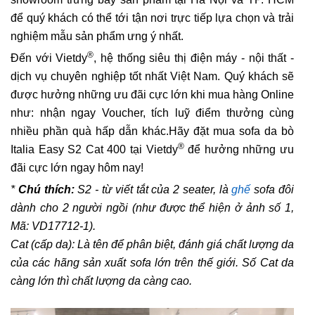
để quý khách có thể tới tận nơi trực tiếp lựa chọn và trải
nghiệm mẫu sản phẩm ưng ý nhất.
®
Đến với Vietdy
, hệ thống siêu thị điện máy - nội thất -
dịch vụ chuyên nghiệp tốt nhất Việt Nam. Quý khách sẽ
được hưởng những ưu đãi cực lớn khi mua hàng Online
như: nhận ngay Voucher, tích luỹ điểm thưởng cùng
nhiều phần quà hấp dẫn khác.Hãy đặt mua sofa da bò
®
Italia Easy S2 Cat 400 tại Vietdy
để hưởng những ưu
đãi cực lớn ngay hôm nay!
*
Chú thích:
S2 - từ viết tắt của 2 seater, là
ghế
sofa đôi
dành cho 2 người ngồi (như được thể hiện ở ảnh số 1,
Mã: VD17712-1).
Cat (cấp da): Là tên để phân biệt, đánh giá chất lượng da
của các hãng sản xuất sofa lớn trên thế giới. Số Cat da
càng lớn thì chất lượng da càng cao.