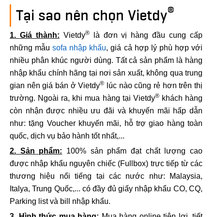
®
Tại sao nên chọn Vietdy
®
1. Giá thành:
Vietdy
là đơn vị hàng đầu cung cấp
những mẫu
sofa nhập khẩu
, giá cả hợp lý phù hợp với
nhiều phân khúc người dùng. Tất cả sản phẩm là hàng
nhập khẩu chính hãng tại nơi sản xuất, không qua trung
®
gian nên giá bán ở Vietdy
lúc nào cũng rẻ hơn trên thị
®
trường. Ngoài ra, khi mua hàng tại Vietdy
khách hàng
còn nhận được nhiều ưu đãi và khuyến mãi hấp dẫn
như: tặng Voucher khuyến mãi, hỗ trợ giao hàng toàn
quốc, dịch vụ bảo hành tốt nhất,...
2. Sản phẩm:
100% sản phẩm đạt chất lượng cao
được nhập khẩu nguyên chiếc (Fullbox) trực tiếp từ các
thương hiệu nổi tiếng tại các nước như: Malaysia,
Italya, Trung Quốc,... có đầy đủ giấy nhập khẩu CO, CQ,
Parking list và bill nhập khẩu.
3. Hình thức mua hàng:
Mua hàng online tiện lợi, tiết