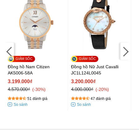
Đồng hồ Nam Citizen
Đồng hồ Nữ Just Cavalli
Đồ
AK5006-58A
JC1L124L0045
J
3.199.000₫
3.200.000₫
3
4.570.000₫
4.000.000₫
4.
-30%
-20%
51 đánh giá
47 đánh giá