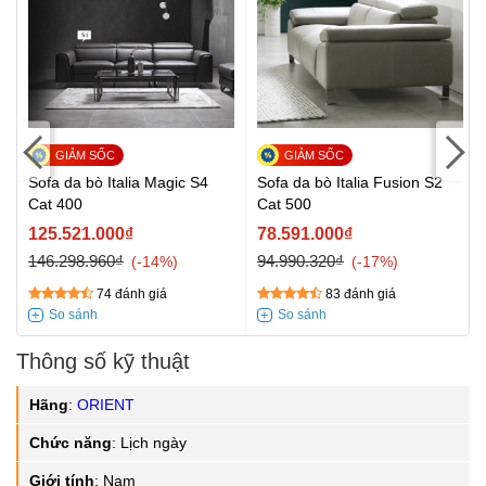
Sofa da bò Italia Magic S4
Sofa da bò Italia Fusion S2
Cat 400
Cat 500
125.521.000₫
78.591.000₫
146.298.960₫
94.990.320₫
-14%
-17%
74 đánh giá
83 đánh giá
Thông số kỹ thuật
Hãng
:
ORIENT
Chức năng
:
Lịch ngày
Giới tính
:
Nam