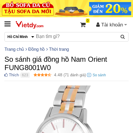
0
Tài khoản
Hồ Chí Minh
Trang chủ
Đồng hồ
Thời trang
So sánh giá đồng hồ Nam Orient
FUNG8001W0
4.48
Thích
(
71
đánh giá)
623
●