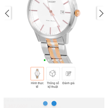
Hình thực
Thông số
Đánh giá
tế
kỹ thuật
Hồ Chí Minh
3.367.000₫
4.810.000₫
-30%