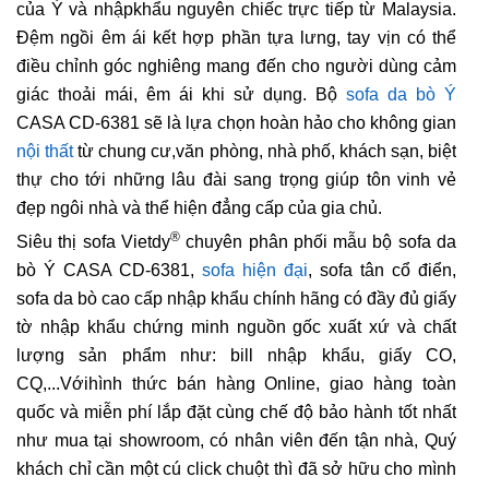
của Ý và nhậpkhẩu nguyên chiếc trực tiếp từ Malaysia.
Đệm ngồi êm ái kết hợp phần tựa lưng, tay vịn có thể
điều chỉnh góc nghiêng mang đến cho người dùng cảm
giác thoải mái, êm ái khi sử dụng. Bộ
sofa da bò Ý
CASA CD-6381 sẽ là lựa chọn hoàn hảo cho không gian
nội thất
từ chung cư,văn phòng, nhà phố, khách sạn, biệt
thự cho tới những lâu đài sang trọng giúp tôn vinh vẻ
đẹp ngôi nhà và thể hiện đẳng cấp của gia chủ.
®
Siêu thị sofa Vietdy
chuyên phân phối mẫu bộ sofa da
bò Ý CASA CD-6381,
sofa hiện đại
, sofa tân cổ điển,
sofa da bò cao cấp nhập khẩu chính hãng có đầy đủ giấy
tờ nhập khẩu chứng minh nguồn gốc xuất xứ và chất
lượng sản phẩm như: bill nhập khẩu, giấy CO,
CQ,...Vớihình thức bán hàng Online, giao hàng toàn
quốc và miễn phí lắp đặt cùng chế độ bảo hành tốt nhất
như mua tại showroom, có nhân viên đến tận nhà, Quý
khách chỉ cần một cú click chuột thì đã sở hữu cho mình