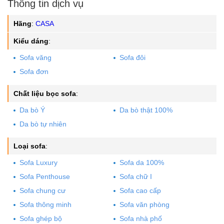
Thông tin dịch vụ
có nhân viên tới tận nhà.
Giao hàng tận nơi, kiểm tra hàng trước khi thanh toán.
Hãng
:
CASA
Miễn phí giao hàng nội thành Hà Nội, TP. HCM, ngoại thành và
Kiểu dáng
:
các tỉnh khác báo giá phí theo thỏa thuận.
Hình thức thanh toán linh động: tiền mặt, chuyển khoản ngân
Sofa văng
Sofa đôi
hàng, cà thẻ, MOMO, VNPay, Qrcode...
Sofa đơn
Có Showroom để khách hàng xem trực tiếp sản phẩm tại Hà Nội
và TP. HCM.
Chất liệu bọc sofa
:
Đổi hàng miễn phí nếu có lỗi do nhà sản xuất.
1 đổi 1 trong vòng tối đa 3 ngày mua hàng, điều kiện sản phẩm
Da bò Ý
Da bò thật 100%
còn nguyên mới, không bị hư hại (tính phí 5% trên giá trị sản
Da bò tự nhiên
phẩm + phí vận chuyển).
Loại sofa
:
Sofa Luxury
Sofa da 100%
Sofa Penthouse
Sofa chữ I
Sofa chung cư
Sofa cao cấp
Sofa thông minh
Sofa văn phòng
Sofa ghép bộ
Sofa nhà phố