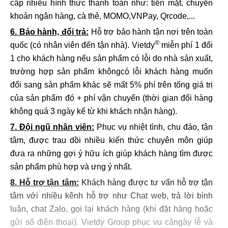
cấp nhiều hình thức thanh toán như: tiền mặt, chuyển
khoản ngân hàng, cà thẻ, MOMO,VNPay, Qrcode,...
6. Bảo hành, đổi trả:
Hỗ trợ bảo hành tận nơi trên toàn
®
quốc (có nhân viên đến tận nhà). Vietdy
miễn phí 1 đổi
1 cho khách hàng nếu sản phẩm có lỗi do nhà sản xuất,
trường hợp sản phẩm khôngcó lỗi khách hàng muốn
đổi sang sản phẩm khác sẽ mất 5% phí trên tổng giá trị
của sản phẩm đó + phí vận chuyển (thời gian đổi hàng
không quá 3 ngày kể từ khi khách nhận hàng).
7. Đội ngũ nhân viên:
Phục vụ nhiệt tình, chu đáo, tận
tâm, được trau dồi nhiều kiến thức chuyên môn giúp
đưa ra những gợi ý hữu ích giúp khách hàng tìm được
sản phẩm phù hợp và ưng ý nhất.
8. Hỗ trợ tận tâm:
Khách hàng được tư vấn hỗ trợ tận
tâm với nhiều kênh hỗ trợ như Chat web, trả lời bình
luận, chat Zalo, gọi lại khách hàng (khi đặt hàng hoặc
gửi số điện thoại). Vietdy Group phục vụ cảngày lễ và