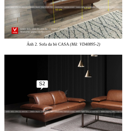
Ảnh 2. Sofa da bò CASA
(Mã: VD40895-2)