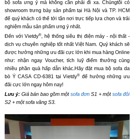
bộ sofa ưng ý mà không cần phải đi xa. Chúngtôi có
showroom trưng bày sản phẩm tại Hà Nội và TP. HCM
để quý khách có thể tới tận nơi trực tiếp lựa chọn và trải
nghiệm mẫu sản phẩm ưng ý nhất.
®
Đến với Vietdy
, hệ thống siêu thị điện máy - nội thất -
dịch vụ chuyên nghiệp tốt nhất Việt Nam. Quý khách sẽ
được hưởng những ưu đãi cực lớn khi mua hàng Online
như: nhận ngay Voucher, tích luỹ điểm thưởng cùng
nhiều phần quà hấp dẫn khác.Hãy đặt mua bộ sofa da
®
bò Ý CASA CD-6381 tại Vietdy
để hưởng những ưu
đãi cực lớn ngay hôm nay!
Lưu ý:
Giá bán bao gồm một
sofa đơn
S1 + một
sofa đôi
S2 + một sofa văng S3.