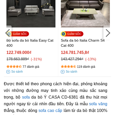
Bộ sofa da bò Italia Easy Cat
Sofa da bò Italia Charm S4
400
Cat 400
122.749.000₫
124.781.745,8₫
178.663.889₫
143.427.294₫
-31%
-13%
77 đánh giá
119 đánh giá
Được thiết kế theo phong cách hiện đại, phóng khoáng
với những đường may tinh xảo cùng màu sắc sang
trọng, bộ
sofa
da bò Ý CASA CD-6381 đã thu hút mọi
người ngay từ cái nhìn đầu tiên. Đây là mẫu
sofa văng
thẳng, thuộc dòng
sofa cao cấp
làm từ da bò thật 100%