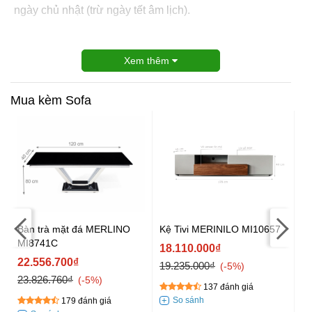
ngày chủ nhật (trừ ngày tết âm lịch).
Xem thêm
Mua kèm Sofa
Bàn trà mặt đá MERLINO
Kệ Tivi MERINILO MI10657
Gh
MI8741C
Al
18.110.000₫
22.556.700₫
2
19.235.000₫
-5%
23.826.760₫
29
-5%
137 đánh giá
179 đánh giá