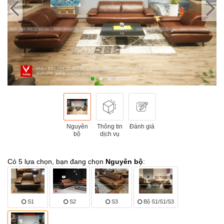
Nguyên
Thông tin
Đánh giá
bộ
dịch vụ
Có 5 lựa chọn, bạn đang chọn
Nguyên bộ
:
S1
S2
S3
Bộ S1/S1/S3