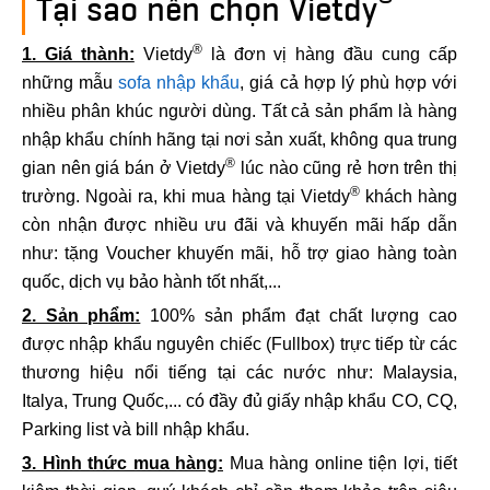
®
Tại sao nên chọn Vietdy
®
1. Giá thành:
Vietdy
là đơn vị hàng đầu cung cấp
những mẫu
sofa nhập khẩu
, giá cả hợp lý phù hợp với
nhiều phân khúc người dùng. Tất cả sản phẩm là hàng
nhập khẩu chính hãng tại nơi sản xuất, không qua trung
®
gian nên giá bán ở Vietdy
lúc nào cũng rẻ hơn trên thị
®
trường. Ngoài ra, khi mua hàng tại Vietdy
khách hàng
còn nhận được nhiều ưu đãi và khuyến mãi hấp dẫn
như: tặng Voucher khuyến mãi, hỗ trợ giao hàng toàn
quốc, dịch vụ bảo hành tốt nhất,...
2. Sản phẩm:
100% sản phẩm đạt chất lượng cao
được nhập khẩu nguyên chiếc (Fullbox) trực tiếp từ các
thương hiệu nổi tiếng tại các nước như: Malaysia,
Italya, Trung Quốc,... có đầy đủ giấy nhập khẩu CO, CQ,
Parking list và bill nhập khẩu.
3. Hình thức mua hàng:
Mua hàng online tiện lợi, tiết