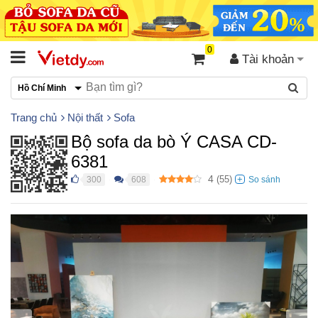
0
Tài khoản
Hồ Chí Minh
Trang chủ
Nội thất
Sofa
Bộ sofa da bò Ý CASA CD-
6381
4
(
55
)
300
608
●
●