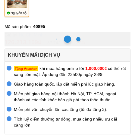
Nguyên bộ
Mã sản phẩm:
40895
Hồ Chí Minh
126.213.109₫
137.742.170₫
-8%
KHUYẾN MÃI DỊCH VỤ
khi mua hàng online tới
1.000.000₫
có thể rút
Tặng Voucher
sang tiền mặt. Áp dụng đến 23h00p ngày 28/9.
Giao hàng toàn quốc, lắp đặt miễn phí lúc giao hàng.
Miễn phí giao hàng nội thành Hà Nội, TP. HCM, ngoại
thành và các tỉnh khác báo giá phí theo thỏa thuận.
Miễn phí vận chuyển lên các tầng (tối đa tầng 3).
Tích luỹ điểm thưởng tự động, mua càng nhiều ưu đãi
càng lớn.