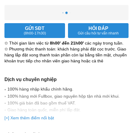
GỬI SĐT
HỎI ĐÁP
(8h00-17h30)
Gửi câu hỏi tư vấn nhanh
✩ Thời gian làm việc từ
8h00' đến 21h00'
các ngày trong tuần.
✩ Phương thức thanh toán: khách hàng phải đặt cọc trước. Giao
hàng lắp đặt xong thanh toán phần còn lại bằng tiền mặt, chuyển
khoản trực tiếp cho nhân viên giao hàng hoặc cà thẻ
Dịch vụ chuyên nghiệp
100% hàng nhập khẩu chính hãng.
100% hàng mới Fullbox, giao nguyên hộp tận nhà mới khui.
100% giá bán đã bao gồm thuế VAT.
Giao hàng toàn quốc, miễn phí lắp đặt.
Có đầy đủ giấy tờ nhập khẩu: Bill nhập khẩu, CO, CQ, Parking
[+] Xem thêm điểm nổi bật
list...
Cam kết 100% hàng chính hãng, bảo hành trên 63 tỉnh thành,