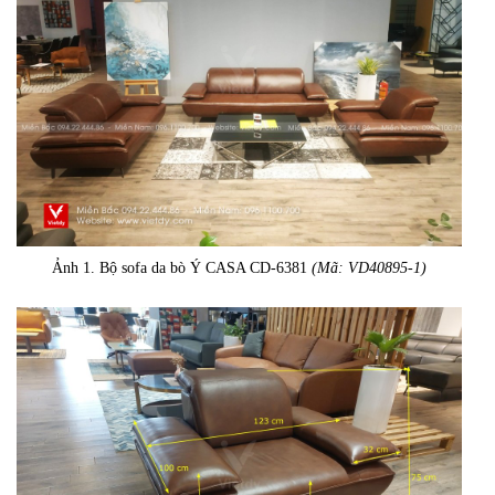
Ảnh 1. Bộ sofa da bò Ý CASA CD-6381
(Mã: VD40895-1)