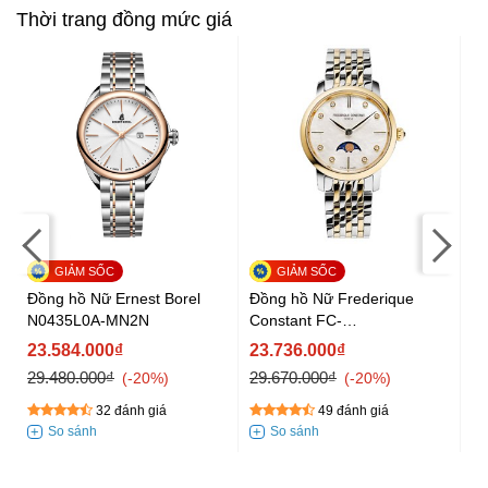
Thời trang đồng mức giá
Đồng hồ Nữ Ernest Borel
Đồng hồ Nữ Frederique
Đ
N0435L0A-MN2N
Constant FC-
0
206MPWD1S3B
23.584.000₫
23.736.000₫
2
29.480.000₫
29.670.000₫
28
-20%
-20%
32 đánh giá
49 đánh giá