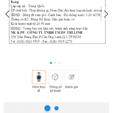
Hình thực
Thông số
Đánh giá
tế
kỹ thuật
Hồ Chí Minh
24.688.000₫
29.045.000₫
-15%