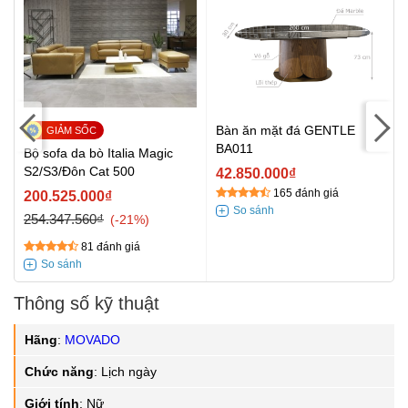
Bàn ăn mặt đá GENTLE
BA011
Bộ sofa da bò Italia Magic
S2/S3/Đôn Cat 500
42.850.000₫
165 đánh giá
200.525.000₫
254.347.560₫
-21%
81 đánh giá
Thông số kỹ thuật
Hãng
:
MOVADO
Chức năng
:
Lịch ngày
Giới tính
:
Nữ