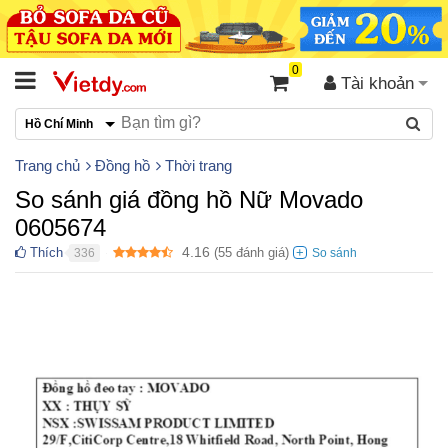
0
Tài khoản
Hồ Chí Minh
Trang chủ
Đồng hồ
Thời trang
So sánh giá đồng hồ Nữ Movado
0605674
4.16
Thích
(
55
đánh giá)
336
●