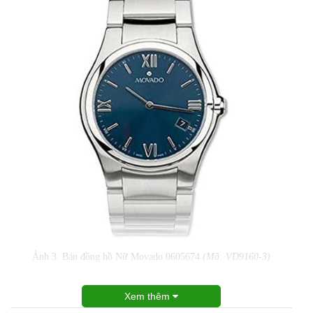
Ảnh 3. Bán đồng hồ Nữ Movado 0605674
(Mã: VD9160-3)
Xem thêm