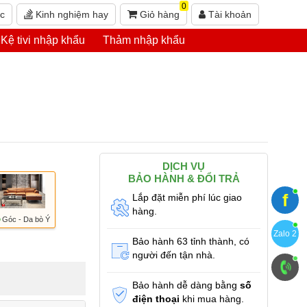
0
ức
Kinh nghiệm hay
Giỏ hàng
Tài khoản
Kệ tivi nhập khẩu
Thảm nhập khẩu
DỊCH VỤ
BẢO HÀNH & ĐỔI TRẢ
f
Lắp đặt miễn phí lúc giao
hàng.
Góc - Da bò Ý
Zalo 2
Bảo hành 63 tỉnh thành, có
người đến tận nhà.
Bảo hành dễ dàng bằng
số
điện thoại
khi mua hàng.