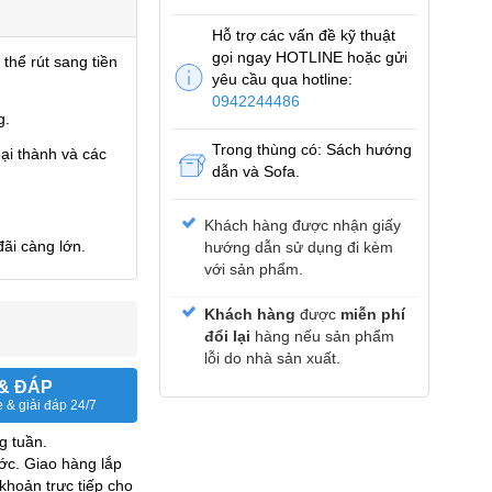
Hỗ trợ các vấn đề kỹ thuật
gọi ngay HOTLINE hoặc gửi
 thể rút sang tiền
yêu cầu qua hotline:
0942244486
g.
Trong thùng có: Sách hướng
ại thành và các
dẫn và Sofa.
Khách hàng được nhận giấy
ãi càng lớn.
hướng dẫn sử dụng đi kèm
với sản phẩm.
Khách hàng
được
miễn phí
đổi lại
hàng nếu sản phẩm
lỗi do nhà sản xuất.
 & ĐÁP
 & giải đáp 24/7
g tuần.
ớc. Giao hàng lắp
khoản trực tiếp cho