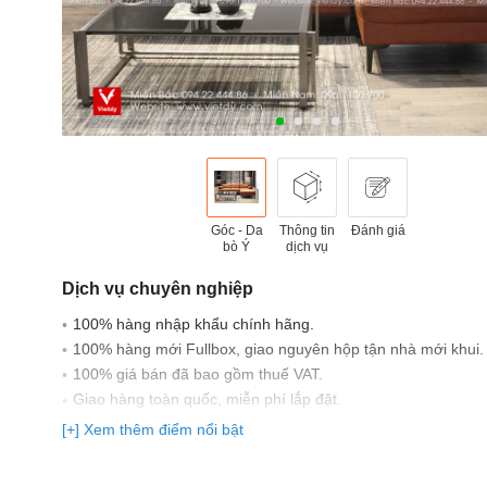
Góc - Da
Thông tin
Đánh giá
bò Ý
dịch vụ
Dịch vụ chuyên nghiệp
100% hàng nhập khẩu chính hãng.
100% hàng mới Fullbox, giao nguyên hộp tận nhà mới khui.
100% giá bán đã bao gồm thuế VAT.
Giao hàng toàn quốc, miễn phí lắp đặt.
Có đầy đủ giấy tờ nhập khẩu: Bill nhập khẩu, CO, CQ, Parking
[+] Xem thêm điểm nổi bật
Cam kết 100% hàng chính hãng, bảo hành trên 63 tỉnh thàn
viên tới tận nhà.