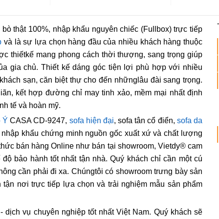
 thật 100%, nhập khẩu nguyên chiếc (Fullbox) trực tiếp
p
và là sự lựa chọn hàng đầu của nhiều khách hàng thuộc
ợc thiếtkế mang phong cách thời thượng, sang trọng giúp
ủa gia chủ. Thiết kế dáng góc tiện lợi phù hợp với nhiều
khách sạn, căn biệt thự cho đến nhữnglâu đài sang trọng.
giãn, kết hợp đường chỉ may tinh xảo, mềm mại nhất định
inh tế và hoàn mỹ.
ò Ý
CASA CD-9247,
sofa hiện đại
, sofa tân cổ điển,
sofa da
ờ nhập khẩu chứng minh nguồn gốc xuất xứ và chất lượng
h thức bán hàng Online như bán tại showroom, Vietdy® cam
ế độ bảo hành tốt nhất tận nhà. Quý khách chỉ cần một cú
không cần phải đi xa. Chúngtôi có showroom trưng bày sản
tận nơi trực tiếp lựa chọn và trải nghiệm mẫu sản phẩm
ất - dịch vụ chuyên nghiệp tốt nhất Việt Nam. Quý khách sẽ