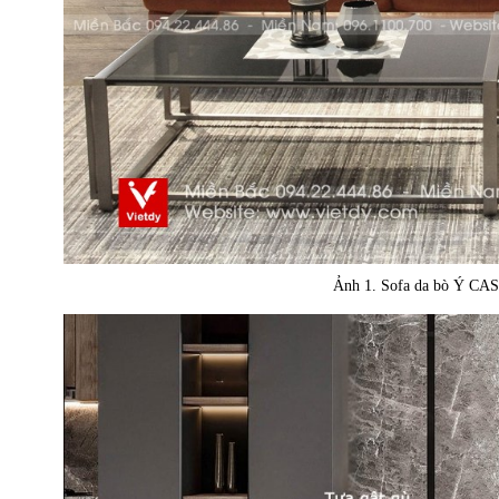
Ảnh 1. Sofa da bò Ý C