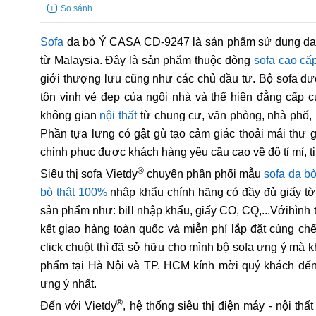
Sofa
da bò Ý CASA CD-9247 là sản phẩm sử dụng da bò
từ Malaysia. Đây là sản phẩm thuộc dòng
sofa cao cấ
giới thượng lưu cũng như các chủ đầu tư. Bộ sofa đư
tôn vinh vẻ đẹp của ngôi nhà và thể hiện đẳng cấp c
không gian
nội thất
từ chung cư, văn phòng, nhà phố, 
Phần tựa lưng có gật gù tạo cảm giác thoải mái thư 
chinh phục được khách hàng yêu cầu cao về độ tỉ mỉ, t
®
Siêu thị sofa Vietdy
chuyên phân phối mẫu
sofa da b
bò thật 100%
nhập khẩu chính hãng có đầy đủ giấy t
sản phẩm như: bill nhập khẩu, giấy CO, CQ,...Vớihìn
kết giao hàng toàn quốc và miễn phí lắp đặt cùng ch
click chuột thì đã sở hữu cho mình bộ sofa ưng ý mà 
phẩm tại Hà Nội và TP. HCM kính mời quý khách đến 
ưng ý nhất.
®
Đến với Vietdy
, hệ thống siêu thị điện máy - nội th