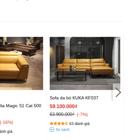
Sofa da bò KUKA KF037
alia Magic S1 Cat 500
Sofa d
59.100.000₫
63.900.000₫
59.95
-7%
69.10
-16%
63 đánh giá
ánh giá