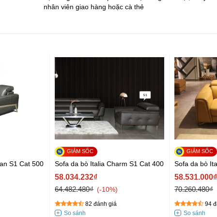
nhân viên giao hàng hoặc cà thẻ
và các tỉnh
ân hàng, cà
 Nội và TP.
phẩm còn
m + phí vận
ean S1 Cat 500
Sofa da bò Italia Charm S1 Cat 400
Sofa da bò It
58.034.232₫
58.531.000₫
64.482.480₫
70.260.480₫
-10%
82 đánh giá
94 đ