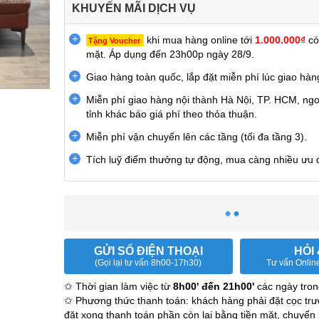
KHUYẾN MÃI DỊCH VỤ
khi mua hàng online tới
1.000.000₫
có
Tặng Voucher
mặt. Áp dụng đến 23h00p ngày 28/9.
Giao hàng toàn quốc, lắp đặt miễn phí lúc giao hàn
Miễn phí giao hàng nội thành Hà Nội, TP. HCM, ngo
tỉnh khác báo giá phí theo thỏa thuận.
Miễn phí vận chuyển lên các tầng (tối đa tầng 3).
Tích luỹ điểm thưởng tự động, mua càng nhiều ưu đ
GỬI SỐ ĐIỆN THOẠI
HỎI
(Gọi lại tư vấn 8h00-17h30)
Tư vấn Online
 list...
✩ Thời gian làm việc từ
8h00' đến 21h00'
các ngày tron
h, có nhân
✩ Phương thức thanh toán: khách hàng phải đặt cọc trư
đặt xong thanh toán phần còn lại bằng tiền mặt, chuyển 