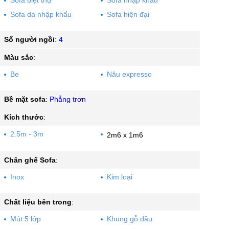
Sofa da nhập khẩu
Sofa hiện đại
Số người ngồi
:
4
Màu sắc
:
Be
Nâu expresso
Bề mặt sofa
:
Phẳng trơn
Kích thước
:
2.5m - 3m
2m6 x 1m6
Chân ghế Sofa
:
Inox
Kim loại
Chất liệu bên trong
:
Mút 5 lớp
Khung gỗ dầu