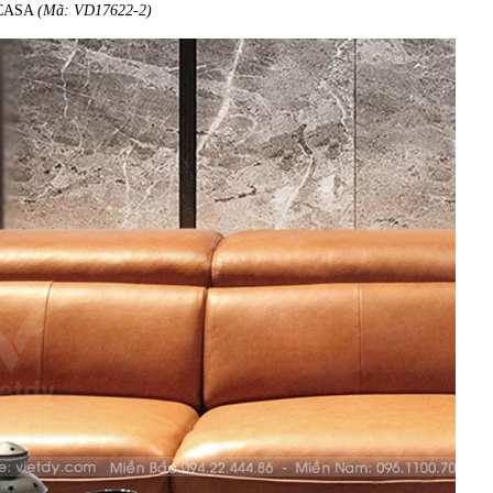
 CASA
(Mã: VD17622-2)