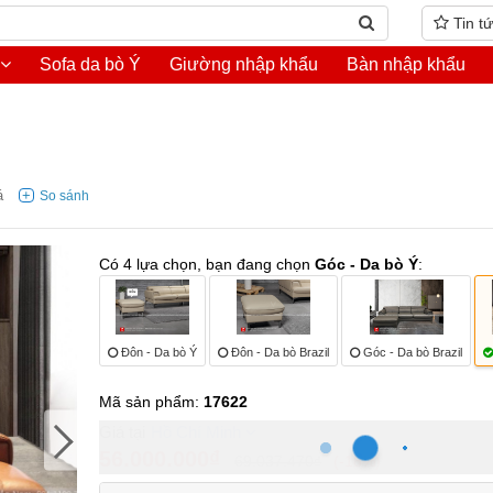
Tin t
Sofa da bò Ý
Giường nhập khẩu
Bàn nhập khẩu
á
Có 4 lựa chọn, bạn đang chọn
Góc - Da bò Ý
:
Đôn - Da bò Ý
Đôn - Da bò Brazil
Góc - Da bò Brazil
Mã sản phẩm:
17622
Hồ Chí Minh
56.000.000₫
69.037.470₫
-18%