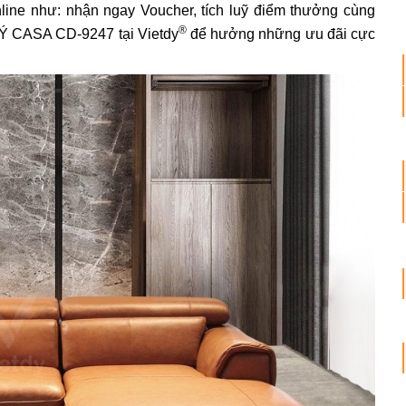
ne như: nhận ngay Voucher, tích luỹ điểm thưởng cùng
®
 Ý CASA CD-9247 tại Vietdy
để hưởng những ưu đãi cực