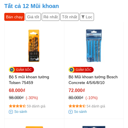
Tất cả
12
Mũi khoan
Bán chạy
Giá tốt
Rẻ nhất
Tốt nhất
Lọc
Bộ 5 mũi khoan tường
Bộ Mũi khoan tường Bosch
Tolsen 75459
Concrete 4/5/6/8/10
68.000₫
72.000₫
98.000₫
80.000₫
-30%
-10%
59 đánh giá
54 đánh giá