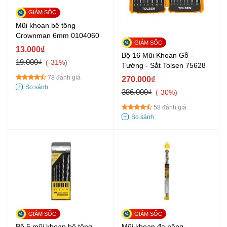
Mũi khoan bê tông
Crownman 6mm 0104060
13.000₫
Bộ 16 Mũi Khoan Gỗ -
19.000₫
-31%
Tường - Sắt Tolsen 75628
78 đánh giá
270.000₫
386.000₫
-30%
58 đánh giá
Bộ 5 mũi khoan bê tông
Mũi khoan đa năng