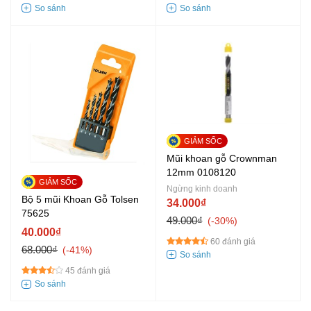
Mũi khoan gỗ Crownman
12mm 0108120
Ngừng kinh doanh
Bộ 5 mũi Khoan Gỗ Tolsen
34.000₫
75625
49.000₫
-30%
40.000₫
60 đánh giá
68.000₫
-41%
45 đánh giá