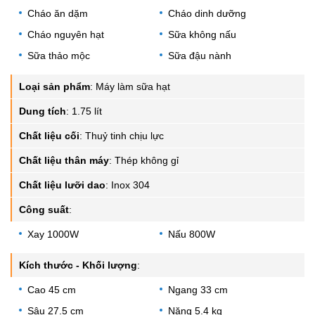
Cháo ăn dặm
Cháo dinh dưỡng
Cháo nguyên hạt
Sữa không nấu
Sữa thảo mộc
Sữa đậu nành
Loại sản phẩm
:
Máy làm sữa hạt
Dung tích
:
1.75 lít
Chất liệu cối
:
Thuỷ tinh chịu lực
Chất liệu thân máy
:
Thép không gỉ
Chất liệu lưỡi dao
:
Inox 304
Công suất
:
Xay 1000W
Nấu 800W
Kích thước - Khối lượng
:
Cao 45 cm
Ngang 33 cm
Sâu 27.5 cm
Nặng 5.4 kg