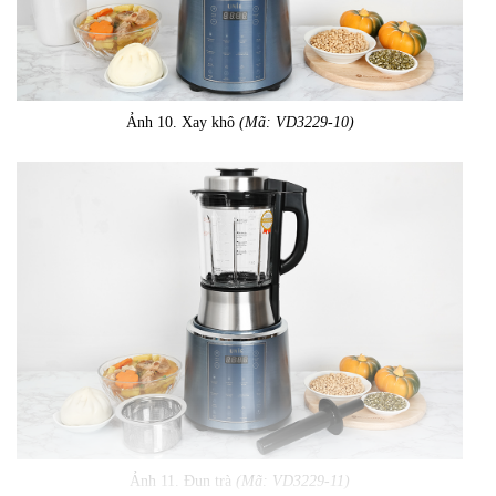
Ảnh 10. Xay khô
(Mã: VD3229-10)
Ảnh 11. Đun trà
(Mã: VD3229-11)