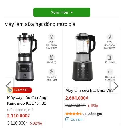
Xem thêm
Máy làm sữa hạt đồng mức giá
Máy làm sữa hạt Unie V6S
Máy xay nấu đa năng
Má
2.694.000₫
Kangaroo KG175HB1
Bl
2.960.000₫
-8%
Giá online cực rẻ
Gi
80 đánh giá
2.110.000₫
2
3.110.000₫
2.
-32%