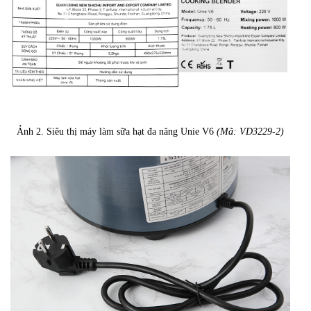
Ảnh 2. Siêu thị máy làm sữa hạt đa năng Unie V6
(Mã: VD3229-2)