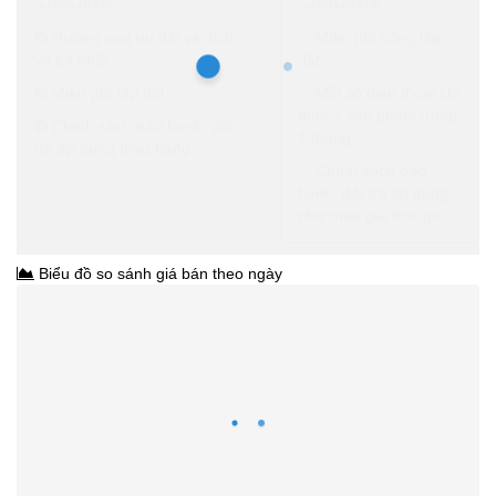
3.030.000₫
3.030.000đ
Hưởng mọi ưu đãi và dịch
Miễn phí công lắp
vụ tốt nhất
đặt.
Miễn phí lắp đặt
Mỗi số điện thoại chỉ
mua 1 sản phẩm trong
Chính sách bảo hành, đổi
1 tháng.
trả áp dụng theo hãng.
Chính sách bảo
hành, đổi trả áp dụng
như mua giá trọn gói.
Biểu đồ so sánh giá bán theo ngày