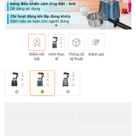
Điểm nổi
Hình thực
Thông số
Đánh giá
bật
tế
kỹ thuật
Hồ Chí Minh
GIÁ TRỌN GÓI
GIÁ ONLINE
2.754.000₫
2.601.000₫