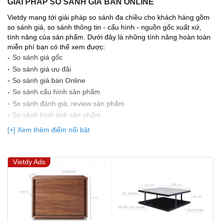
GIẢI PHÁP SO SÁNH GIÁ BÁN ONLINE
Vietdy mang tới giải pháp so sánh đa chiều cho khách hàng gồm
so sánh giá, so sánh thông tin - cấu hình - nguồn gốc xuất xứ,
tính năng của sản phẩm. Dưới đây là những tính năng hoàn toàn
miễn phí bạn có thể xem được:
So sánh giá gốc
So sánh giá ưu đãi
So sánh giá bán Online
So sánh cấu hình sản phẩm
So sánh đánh giá, review sản phẩm
So sảnh hình ảnh sản phẩm
(Bạn đang được xem so sánh giá, xem giá biến động Realtime 10
[+] Xem thêm điểm nổi bật
lần cập nhật gần nhất)
Vietdy Ads