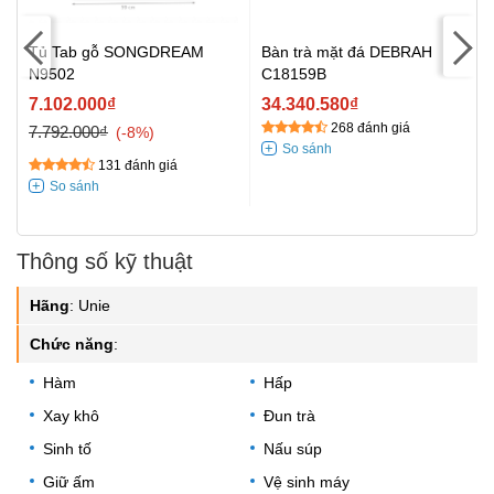
Tủ Tab gỗ SONGDREAM
Bàn trà mặt đá DEBRAH
N9502
C18159B
7.102.000₫
34.340.580₫
268 đánh giá
7.792.000₫
-8%
131 đánh giá
Thông số kỹ thuật
Hãng
:
Unie
Chức năng
:
Hàm
Hấp
Xay khô
Đun trà
Sinh tố
Nấu súp
Giữ ấm
Vệ sinh máy