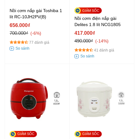
Nồi cơm nắp gài Toshiba 1
lít RC-10JH2PV(B)
Nồi cơm điện nắp gài
Delites 1.8 lít NCG1805
656.000₫
700.000₫
417.000₫
-6%
490.000₫
-14%
77 đánh giá
41 đánh giá