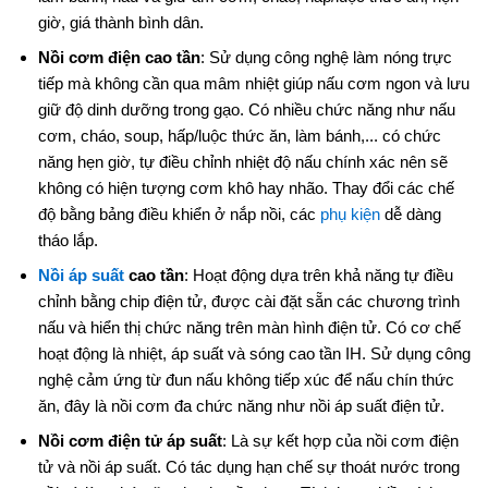
giờ, giá thành bình dân.
Nồi cơm điện cao tần
: Sử dụng công nghệ làm nóng trực
tiếp mà không cần qua mâm nhiệt giúp nấu cơm ngon và lưu
giữ độ dinh dưỡng trong gạo. Có nhiều chức năng như nấu
cơm, cháo, soup, hấp/luộc thức ăn, làm bánh,... có chức
năng hẹn giờ, tự điều chỉnh nhiệt độ nấu chính xác nên sẽ
không có hiện tượng cơm khô hay nhão. Thay đổi các chế
độ bằng bảng điều khiển ở nắp nồi, các
phụ kiện
dễ dàng
tháo lắp.
Nồi áp suất
cao tần
: Hoạt động dựa trên khả năng tự điều
chỉnh bằng chip điện tử, được cài đặt sẵn các chương trình
nấu và hiển thị chức năng trên màn hình điện tử. Có cơ chế
hoạt động là nhiệt, áp suất và sóng cao tần IH. Sử dụng công
nghệ cảm ứng từ đun nấu không tiếp xúc để nấu chín thức
ăn, đây là nồi cơm đa chức năng như nồi áp suất điện tử.
Nồi cơm điện tử áp suất
: Là sự kết hợp của nồi cơm điện
tử và nồi áp suất. Có tác dụng hạn chế sự thoát nước trong