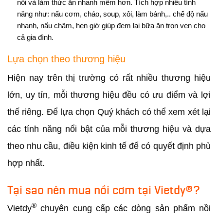
nồi và làm thức ăn nhanh mềm hơn. Tích hợp nhiều tính
năng như: nấu cơm, cháo, soup, xôi, làm bánh,.. chế độ nấu
nhanh, nấu chậm, hẹn giờ giúp đem lại bữa ăn trọn vẹn cho
cả gia đình.
Lựa chọn theo thương hiệu
Hiện nay trên thị trường có rất nhiều thương hiệu
lớn, uy tín, mỗi thương hiệu đều có ưu điểm và lợi
thế riêng. Để lựa chọn Quý khách có thể xem xét lại
các tính năng nổi bật của mỗi thương hiệu và dựa
theo nhu cầu, điều kiện kinh tế để có quyết định phù
hợp nhất.
Tại sao nên mua nồi cơm tại Vietdy®?
®
Vietdy
chuyên cung cấp các dòng sản phẩm nồi