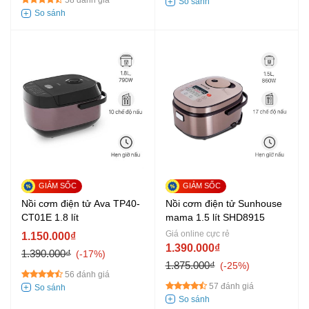
58 đánh giá
Nồi cơm điện tử Ava TP40-
Nồi cơm điện tử Sunhouse
CT01E 1.8 lít
mama 1.5 lít SHD8915
Giá online cực rẻ
1.150.000₫
1.390.000₫
1.390.000₫
-17%
1.875.000₫
-25%
56 đánh giá
57 đánh giá