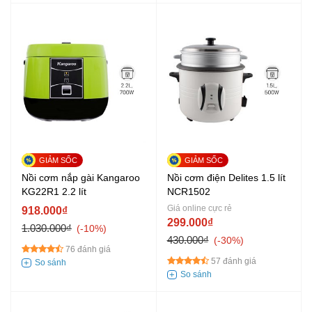
Nồi cơm nắp gài Kangaroo
Nồi cơm điện Delites 1.5 lít
KG22R1 2.2 lít
NCR1502
Giá online cực rẻ
918.000₫
299.000₫
1.030.000₫
-10%
430.000₫
-30%
76 đánh giá
57 đánh giá