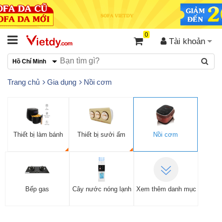
0
Tài khoản
Hồ Chí Minh
Trang chủ
Gia dụng
Nồi cơm
Thiết bị làm bánh
Thiết bị sưởi ấm
Nồi cơm
Bếp gas
Cây nước nóng lạnh
Xem thêm danh mục