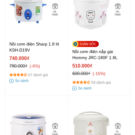
Nồi cơm điện Sharp 1.8 lít
KSH-D19V
Nồi cơm điện nắp gài
Hommy JRC-180F 1.8L
740.000₫
790.000₫
510.000₫
-6%
600.000₫
-15%
67 đánh giá
59 đánh giá