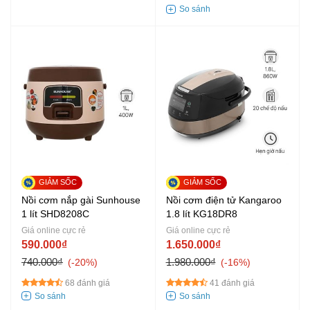
Nồi cơm nắp gài Sunhouse
Nồi cơm điện tử Kangaroo
1 lít SHD8208C
1.8 lít KG18DR8
Giá online cực rẻ
Giá online cực rẻ
590.000₫
1.650.000₫
740.000₫
1.980.000₫
-20%
-16%
68 đánh giá
41 đánh giá