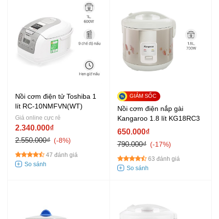
Nồi cơm điện tử Toshiba 1
lít RC-10NMFVN(WT)
Nồi cơm điện nắp gài
Giá online cực rẻ
Kangaroo 1.8 lít KG18RC3
2.340.000₫
650.000₫
2.550.000₫
-8%
790.000₫
-17%
47 đánh giá
63 đánh giá